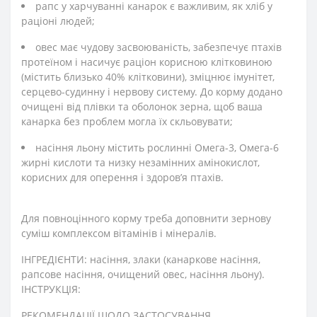
рапс у харчуванні канарок є важливим, як хліб у
раціоні людей;
овес має чудову засвоюваність, забезпечує птахів
протеїном і насичує раціон корисною клітковиною
(містить близько 40% клітковини), зміцнює імунітет,
серцево-судинну і нервову систему. До корму додано
очищені від плівки та оболонок зерна, щоб ваша
канарка без проблем могла їх скльовувати;
насіння льону містить рослинні Омега-3, Омега-6
жирні кислоти та низку незамінних амінокислот,
корисних для оперення і здоров’я птахів.
Для повноцінного корму треба доповнити зернову
суміш комплексом вітамінів і мінералів.
ІНГРЕДІЄНТИ: насіння, злаки (канаркове насіння,
рапсове насіння, очищений овес, насіння льону).
ІНСТРУКЦІЯ:
РЕКОМЕНДАЦІЇ ЩОДО ЗАСТОСУВАННЯ