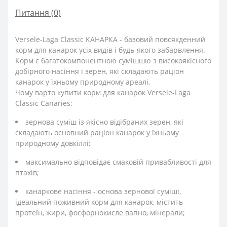
Питання
(0)
Versele-Laga Classic КАНАРКА - базовий повсякденний
корм для канарок усіх видів і будь-якого забарвлення.
Корм є багатокомпонентною сумішшю з високоякісного
добірного насіння і зерен, які складають раціон
канарок у їхньому природному ареалі.
Чому варто купити корм для канарок Versele-Laga
Classic Canaries:
зернова суміш із якісно відібраних зерен, які
складають основний раціон канарок у їхньому
природному довкіллі;
максимально відповідає смаковій привабливості для
птахів;
канаркове насіння - основа зернової суміші,
ідеальний поживний корм для канарок, містить
протеїн, жири, фосфорнокисле вапно, мінерали;