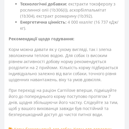
Технологічні добавки:
екстракти токоферолу з
рослинної олії (1b306(i)), аскорбілпальмітат
(1b304), екстракт розмарину (1b392).
Енергетична цінність:
4 000 ккал/кг (16 737 кДж/
кг).
Рекомендації щодо годування:
Корм можна давати як у сухому вигляді, так і злегка
зволоженим теплою водою. Для собак із високим
рівнем активності добову норму рекомендується
розділити на 2 прийоми. Кількість корму підбирається
індивідуально залежно від ваги собаки, точного рівня
щоденних навантажень, віку та умов довкілля.
При переході на раціон Carnilove вперше, підмішуйте
його до попереднього корму поступово протягом 7
днів, щодня збільшуючи його частку. Слідкуйте за тим,
щоб у вашого вихованця завжди був постійний та
безперешкодний доступ до чистої питної води.