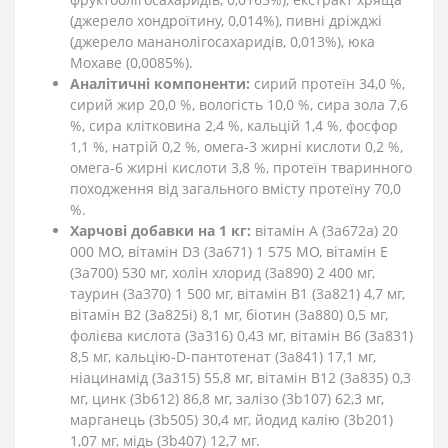
(джерело хондроїтину, 0,014%), пивні дріжджі
(джерело мананолігосахаридів, 0,013%), юка
Мохаве (0,0085%).
Аналітичні компоненти:
сирий протеїн 34,0 %,
сирий жир 20,0 %, вологість 10,0 %, сира зола 7,6
%, сира клітковина 2,4 %, кальцій 1,4 %, фосфор
1,1 %, натрій 0,2 %, омега-3 жирні кислоти 0,2 %,
омега-6 жирні кислоти 3,8 %, протеїн тваринного
походження від загального вмісту протеїну 70,0
%.
Харчові добавки на 1 кг:
вітамін A (3a672a) 20
000 МО, вітамін D3 (3a671) 1 575 МО, вітамін E
(3a700) 530 мг, холін хлорид (3a890) 2 400 мг,
таурин (3a370) 1 500 мг, вітамін B1 (3a821) 4,7 мг,
вітамін B2 (3a825i) 8,1 мг, біотин (3a880) 0,5 мг,
фолієва кислота (3a316) 0,43 мг, вітамін B6 (3a831)
8,5 мг, кальцію-D-пантотенат (3a841) 17,1 мг,
ніацинамід (3a315) 55,8 мг, вітамін B12 (3a835) 0,3
мг, цинк (3b612) 86,8 мг, залізо (3b107) 62,3 мг,
марганець (3b505) 30,4 мг, йодид калію (3b201)
1,07 мг, мідь (3b407) 12,7 мг.