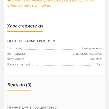
Корм беззерновий для собак
,
Корм для дорослих
собак
,
Carnilove для собак
Характеристики
ОСНОВНІ ХАРАКТЕРИСТИКИ
Тип корму
беззерновий
Вік тварини
для дорослих собак
Клас корму
холістик
Вага в упаковці, кг
1,5 кг
Відгуків (0)
Немає відгуків про цей товар.