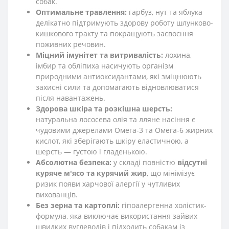
собак.
Оптимальне травлення:
гарбуз, нут та яблука
делікатно підтримують здорову роботу шлунково-
кишкового тракту та покращують засвоєння
поживних речовин.
Міцний імунітет та витривалість:
лохина,
імбир та обліпиха насичують організм
природними антиоксидантами, які зміцнюють
захисні сили та допомагають відновлюватися
після навантажень.
Здорова шкіра та розкішна шерсть:
натуральна лососева олія та лляне насіння є
чудовими джерелами Омега-3 та Омега-6 жирних
кислот, які зберігають шкіру еластичною, а
шерсть — густою і гладенькою.
Абсолютна безпека:
у складі повністю
відсутні
куряче м'ясо та курячий жир
, що мінімізує
ризик появи харчової алергії у чутливих
вихованців.
Без зерна та картоплі:
гіпоалергенна холістик-
формула, яка виключає використання зайвих
швидких вуглеводів і підходить собакам із