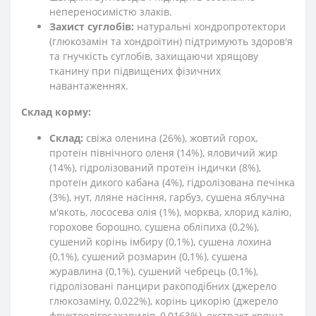
непереносимістю злаків.
Захист суглобів:
натуральні хондропротектори
(глюкозамін та хондроїтин) підтримують здоров'я
та гнучкість суглобів, захищаючи хрящову
тканину при підвищених фізичних
навантаженнях.
Склад корму:
Склад:
свіжа оленина (26%), жовтий горох,
протеїн північного оленя (14%), яловичий жир
(14%), гідролізований протеїн індички (8%),
протеїн дикого кабана (4%), гідролізована печінка
(3%), нут, лляне насіння, гарбуз, сушена яблучна
м'якоть, лососева олія (1%), морква, хлорид калію,
горохове борошно, сушена обліпиха (0,2%),
сушений корінь імбиру (0,1%), сушена лохина
(0,1%), сушений розмарин (0,1%), сушена
журавлина (0,1%), сушений чебрець (0,1%),
гідролізовані панцири ракоподібних (джерело
глюкозаміну, 0,022%), корінь цикорію (джерело
фруктоолігосахаридів, 0,0163%), екстракт хряща