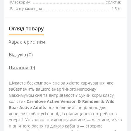
Клас корму:
холістик
Вага в упаковці, кг:
1,5 кг
Огляд товару
Характеристики
Відгуків (0)
Питання
(0)
Шукаєте безкомпромісне за якістю харчування, яке
забезпечить вашого енергійного непосиду
максимумом сил та витривалості? Сухий корм класу
холістик
Carnilove Active Venison & Reindeer & Wild
Boar Active Adults
розроблений спеціально для
дорослих собак усіх порід із підвищеною потребою в
енергії. Унікальне поєднання дичини — оленини, м'яса
північного оленя та дикого кабана — створює