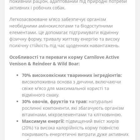
поживний раціон, адаптований під природні потреби
активних і робочих собак.
Легкозасвоюване м'ясо забезпечує організм
необхідними амінокислотами та біодоступними
елементами. Це допомагає підтримувати відмінну
фізичну форму, тривалу життєву енергію та високу
психічну стійкість під час щоденних навантажень.
Особливості та переваги корму Carnilove Active
Venison & Reindeer & Wild Boar:
70% високоякісних тваринних інгредієнтів:
високопоживна основа з дичини, включаючи
свіже м'ясо для максимальної користі та
відмінного смаку.
30% овочів, фруктів та трав:
натуральні
рослинні компоненти, які збагачують організм
вітамінами, мікроелементами та клітковиною.
Максимум енергії:
підвищений вміст жирів
(20%) та висока калорійність корму повністю
покривають енергетичні витрати дуже активних