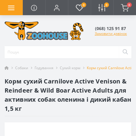
0
0
0
(068) 125 91 87
Замовити дзвінок
Собаки
Годування
Сухий корм
Корм сухий Carnilove Active
Корм сухий Carnilove Active Venison &
Reindeer & Wild Boar Active Adults для
активних cобак оленина і дикий кабан
1,5 кг