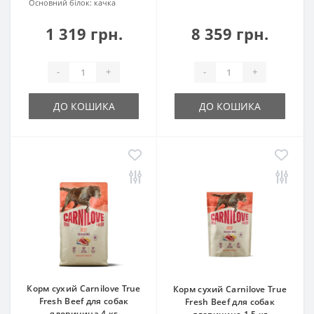
Основний білок:
качка
1 319 грн.
8 359 грн.
-
+
-
+
ДО КОШИКА
ДО КОШИКА
Корм сухий Carnilove True
Корм сухий Carnilove True
Fresh Beef для cобак
Fresh Beef для cобак
яловичина 4 кг