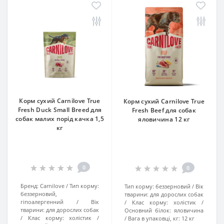
Корм сухий Carnilove True
Корм сухий Carnilove True
Fresh Duck Small Breed для
Fresh Beef для cобак
cобак малих порід качка 1,5
яловичина 12 кг
кг
0
0
Бренд:
Carnilove
Тип корму:
Тип корму:
беззерновий
Вік
беззерновий,
тварини:
для дорослих собак
гіпоалергенний
Вік
Клас корму:
холістик
тварини:
для дорослих собак
Основний білок:
яловичина
Клас корму:
холістик
Вага в упаковці, кг:
12 кг