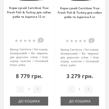
Корм сухий Carnilove True
Корм сухий Carnilove True
Fresh Fish & Turkey для cобак
Fresh Fish & Turkey для cобак
риба та індичка 12 кг
риба та індичка 4 кг
0
0
Бренд:
Carnilove
Тип корму:
Бренд:
Carnilove
Тип корму:
беззерновий
Вік тварини:
беззерновий
Вік тварини:
для дорослих собак
Клас
для дорослих собак
Клас
корму:
холістик
Основний
корму:
холістик
Основний
білок:
риба
білок:
риба
8 779 грн.
3 279 грн.
-
+
-
+
ДО КОШИКА
ДО КОШИКА