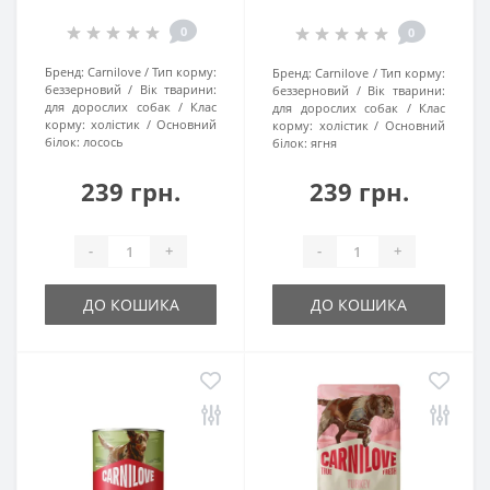
0
0
Бренд:
Carnilove
Тип корму:
Бренд:
Carnilove
Тип корму:
беззерновий
Вік тварини:
беззерновий
Вік тварини:
для дорослих собак
Клас
для дорослих собак
Клас
корму:
холістик
Основний
корму:
холістик
Основний
білок:
лосось
білок:
ягня
239 грн.
239 грн.
-
+
-
+
ДО КОШИКА
ДО КОШИКА