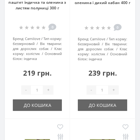
паштет індичка та оленина з
оленина і дикий кабан 400 г
листям полуниці 300 г
0
0
Бренд:
Carnilove
Тип корму:
Бренд:
Carnilove
Тип корму:
беззерновий
Вік тварини:
беззерновий
Вік тварини:
для дорослих собак
Клас
для дорослих собак
Клас
корму:
холістик
Основний
корму:
холістик
Основний
білок:
індичка
білок:
індичка
219 грн.
239 грн.
-
+
-
+
ДО КОШИКА
ДО КОШИКА