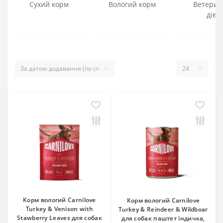
Сухий корм
Вологий корм
Ветерин
дієт
Корм вологий Carnilove
Корм вологий Carnilove
Turkey & Venison with
Turkey & Reindeer & Wildboar
Stawberry Leaves для собак
для собак паштет індичка,