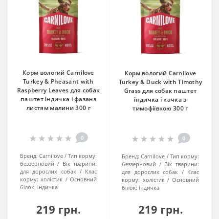
Корм вологий Carnilove
Корм вологий Carnilove
Turkey & Pheasant with
Turkey & Duck with Timothy
Raspberry Leaves для собак
Grass для собак паштет
паштет індичка і фазанз
індичка і качка з
листям малини 300 г
тимофіївкою 300 г
0
0
Бренд:
Carnilove
Тип корму:
Бренд:
Carnilove
Тип корму:
беззерновий
Вік тварини:
беззерновий
Вік тварини:
для дорослих собак
Клас
для дорослих собак
Клас
корму:
холістик
Основний
корму:
холістик
Основний
білок:
індичка
білок:
індичка
219 грн.
219 грн.