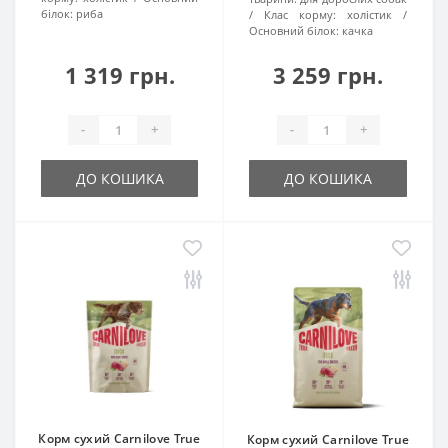
білок:
риба
Клас корму:
холістик
Основний білок:
качка
1 319 грн.
3 259 грн.
-
+
-
+
ДО КОШИКА
ДО КОШИКА
Корм сухий Carnilove True
Корм сухий Carnilove True