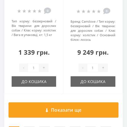
0
0
Тип корму:
беззерновий
Бренд:
Carnilove
Тип корму:
Вік тварини:
для дорослих
беззерновий
Вік тварини:
собак
Клас корму:
холістик
для дорослих собак
Клас
Вага в упаковці, кг:
1,5 кг
корму:
холістик
Основний
білок:
лосось
1 339 грн.
9 249 грн.
-
+
-
+
ДО КОШИКА
ДО КОШИКА
Показати ще