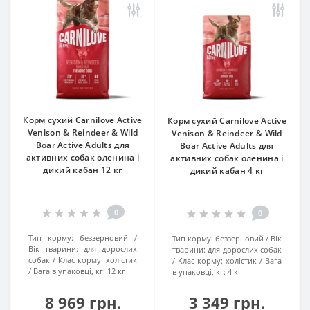
Корм сухий Carnilove Active
Корм сухий Carnilove Active
Venison & Reindeer & Wild
Venison & Reindeer & Wild
Boar Active Adults для
Boar Active Adults для
активних cобак оленина і
активних cобак оленина і
дикий кабан 12 кг
дикий кабан 4 кг
0
0
Тип корму:
беззерновий
Тип корму:
беззерновий
Вік
Вік тварини:
для дорослих
тварини:
для дорослих собак
собак
Клас корму:
холістик
Клас корму:
холістик
Вага
Вага в упаковці, кг:
12 кг
в упаковці, кг:
4 кг
8 969 грн.
3 349 грн.