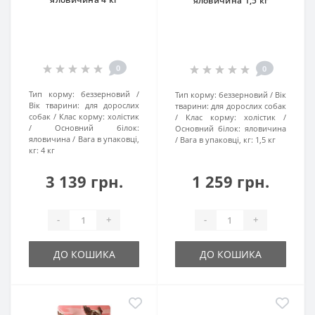
яловичина 1,5 кг
0
0
Тип корму:
беззерновий
Тип корму:
беззерновий
Вік
Вік тварини:
для дорослих
тварини:
для дорослих собак
собак
Клас корму:
холістик
Клас корму:
холістик
Основний білок:
Основний білок:
яловичина
яловичина
Вага в упаковці,
Вага в упаковці, кг:
1,5 кг
кг:
4 кг
3 139 грн.
1 259 грн.
-
+
-
+
ДО КОШИКА
ДО КОШИКА