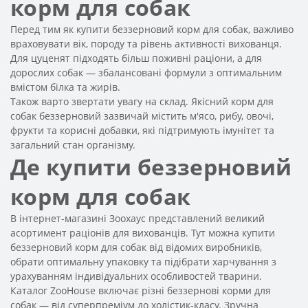
корм для собак
Перед тим як купити беззерновий корм для собак, важливо
враховувати вік, породу та рівень активності вихованця.
Для цуценят підходять більш поживні раціони, а для
дорослих собак — збалансовані формули з оптимальним
вмістом білка та жирів.
Також варто звертати увагу на склад. Якісний корм для
собак беззерновий зазвичай містить м'ясо, рибу, овочі,
фрукти та корисні добавки, які підтримують імунітет та
загальний стан організму.
Де купити беззерновий
корм для собак
В інтернет-магазині Зоохаус представлений великий
асортимент раціонів для вихованців. Тут можна купити
беззерновий корм для собак від відомих виробників,
обрати оптимальну упаковку та підібрати харчування з
урахуванням індивідуальних особливостей тварини.
Каталог ZooHouse включає різні беззернові корми для
собак — від суперпреміум до холістик-класу. Зручна