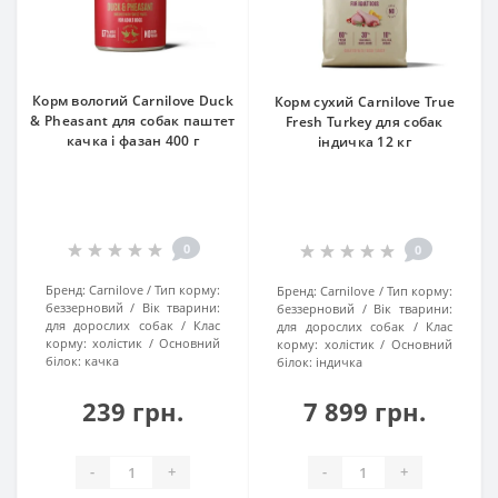
Корм вологий Carnilove Duck
Корм сухий Carnilove True
& Pheasant для собак паштет
Fresh Turkey для cобак
качка і фазан 400 г
індичка 12 кг
0
0
Бренд:
Carnilove
Тип корму:
Бренд:
Carnilove
Тип корму:
беззерновий
Вік тварини:
беззерновий
Вік тварини:
для дорослих собак
Клас
для дорослих собак
Клас
корму:
холістик
Основний
корму:
холістик
Основний
білок:
качка
білок:
індичка
239 грн.
7 899 грн.
-
+
-
+