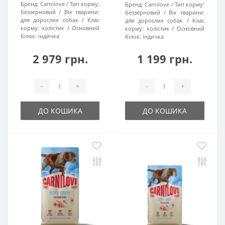
Бренд:
Carnilove
Тип корму:
Бренд:
Carnilove
Тип корму:
беззерновий
Вік тварини:
беззерновий
Вік тварини:
для дорослих собак
Клас
для дорослих собак
Клас
корму:
холістик
Основний
корму:
холістик
Основний
білок:
індичка
білок:
індичка
2 979 грн.
1 199 грн.
-
+
-
+
ДО КОШИКА
ДО КОШИКА