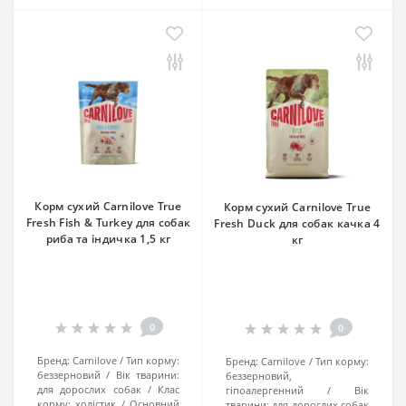
Корм сухий Carnilove True
Корм сухий Carnilove True
Fresh Fish & Turkey для cобак
Fresh Duck для cобак качка 4
риба та індичка 1,5 кг
кг
0
0
Бренд:
Carnilove
Тип корму:
Бренд:
Carnilove
Тип корму:
беззерновий
Вік тварини:
беззерновий,
для дорослих собак
Клас
гіпоалергенний
Вік
корму:
холістик
Основний
тварини:
для дорослих собак