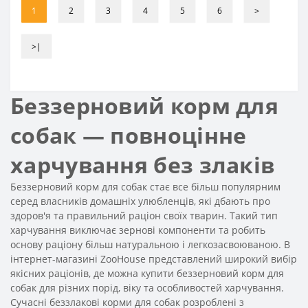
1
2
3
4
5
6
>
>|
Беззерновий корм для
собак — повноцінне
харчування без злаків
Беззерновий корм для собак стає все більш популярним
серед власників домашніх улюбленців, які дбають про
здоров'я та правильний раціон своїх тварин. Такий тип
харчування виключає зернові компоненти та робить
основу раціону більш натуральною і легкозасвоюваною. В
інтернет-магазині ZooHouse представлений широкий вибір
якісних раціонів, де можна купити беззерновий корм для
собак для різних порід, віку та особливостей харчування.
Сучасні беззлакові корми для собак розроблені з