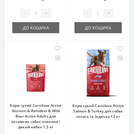
-
+
-
+
ДО КОШИКА
ДО КОШИКА
Корм сухий Carnilove Active
Корм сухий Carnilove Active
Venison & Reindeer & Wild
Salmon & Turkey для cобак
Boar Active Adults для
лосось та індичка 12 кг
активних cобак оленина і
дикий кабан 1,5 кг