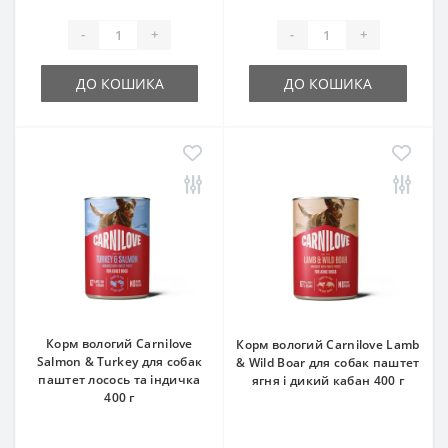
-
+
-
+
ДО КОШИКА
ДО КОШИКА
Корм вологий Carnilove
Корм вологий Carnilove Lamb
Salmon & Turkey для собак
& Wild Boar для собак паштет
паштет лосось та індичка
ягня і дикий кабан 400 г
400 г