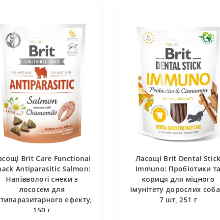
асощі Brit Care Functional
Ласощі Brit Dental Stic
nack Antiparasitic Salmon:
Immuno: Пробіотики т
Напіввологі снеки з
кориця для міцного
лососем для
імунітету дорослих соба
типаразитарного ефекту,
7 шт, 251 г
150 г