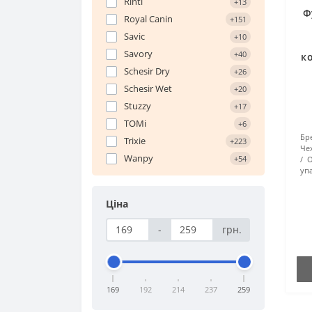
Rinti
+13
Ф
Royal Canin
+151
Savic
+10
Savory
+40
ко
Schesir Dry
+26
Schesir Wet
+20
Stuzzy
+17
TOMi
+6
Бр
Trixie
+223
Чех
Wanpy
+54
О
упа
Ціна
-
грн.
169
192
214
237
259