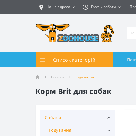
Наша адреса
Графік роботи
Про
Список категорій
Поп
Собаки
Годування
Корм Brit для собак
Собаки
Годування