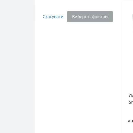
Скасувати
Виберіть фільтри
Л
S
ан