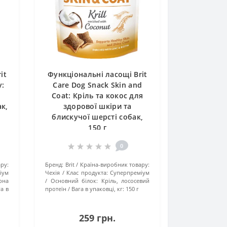
it
Функціональні ласощі Brit
y:
Care Dog Snack Skin and
Coat: Кріль та кокос для
ак,
здорової шкіри та
блискучої шерсті собак,
150 г
0
ру:
Бренд:
Brit
Країна-виробник товару:
іум
Чехія
Клас продукта:
Суперпреміум
рна
Основний білок:
Кріль, лососевий
га в
протеїн
Вага в упаковці, кг:
150 г
259 грн.