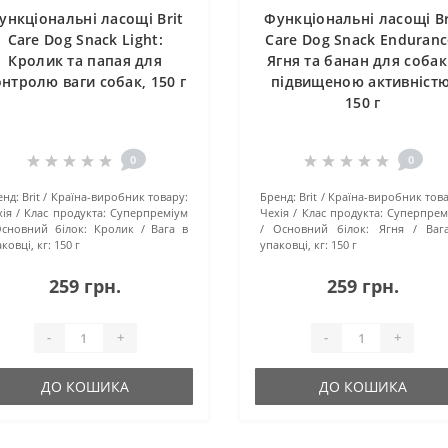
ункціональні ласощі Brit
Функціональні ласощі Br
Care Dog Snack Light:
Care Dog Snack Enduranc
Кролик та папая для
Ягня та банан для собак
нтролю ваги собак, 150 г
підвищеною активністю
150 г
0
0
енд:
Brit
Країна-виробник товару:
Бренд:
Brit
Країна-виробник това
ія
Клас продукта:
Суперпреміум
Чехія
Клас продукта:
Суперпрем
сновний білок:
Кролик
Вага в
Основний білок:
Ягня
Ваг
ковці, кг:
150 г
упаковці, кг:
150 г
259 грн.
259 грн.
-
+
-
+
ДО КОШИКА
ДО КОШИКА