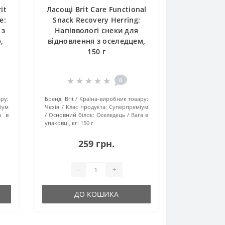
it
Ласощі Brit Care Functional
e:
Snack Recovery Herring:
 з
Напіввологі снеки для
,
відновлення з оселедцем,
150 г
0
ру:
Бренд:
Brit
Країна-виробник товару:
іум
Чехія
Клас продукта:
Суперпреміум
а в
Основний білок:
Оселедець
Вага в
упаковці, кг:
150 г
259 грн.
-
+
ДО КОШИКА