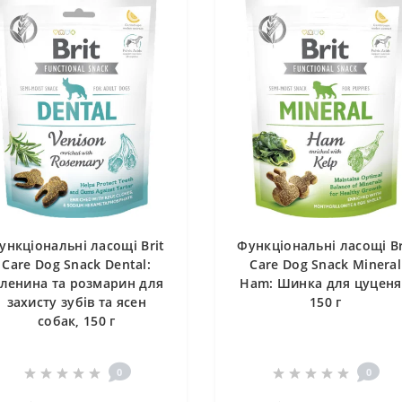
ункціональні ласощі Brit
Функціональні ласощі Br
Care Dog Snack Dental:
Care Dog Snack Mineral
ленина та розмарин для
Ham: Шинка для цуценя
захисту зубів та ясен
150 г
собак, 150 г
0
0