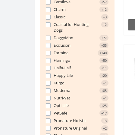
Carnilove
+57
Charm
+12
Classic
+3
Coastal for Hunting
+2
Dogs
DoggyMan
+77
Exclusion
+33
Farmina
+140
Flamingo
+50
Half&Half
+11
Happy Life
+20
Kurgo
+1
Moderna
+85
Nutri-Vet
+1
Opti Life
+25
PetSafe
+17
Pronature Holistic
+3
Pronature Original
+2