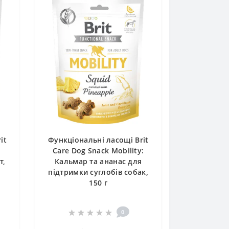
it
Функціональні ласощі Brit
Care Dog Snack Mobility:
т,
Кальмар та ананас для
підтримки суглобів собак,
150 г
0