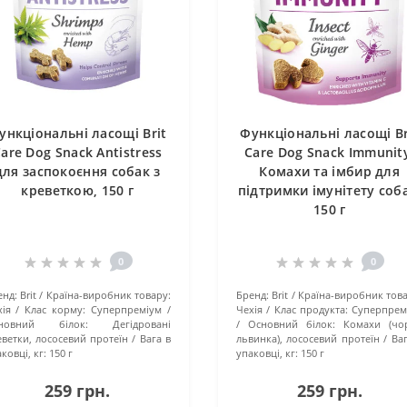
ункціональні ласощі Brit
Функціональні ласощі Br
are Dog Snack Antistress
Care Dog Snack Immunit
для заспокоєння собак з
Комахи та імбир для
креветкою, 150 г
підтримки імунітету соб
150 г
0
0
енд:
Brit
Країна-виробник товару:
Бренд:
Brit
Країна-виробник това
ія
Клас корму:
Суперпреміум
Чехія
Клас продукта:
Суперпрем
новний білок:
Дегідровані
Основний білок:
Комахи (чо
еветки, лососевий протеїн
Вага в
львинка), лососевий протеїн
Ва
ковці, кг:
150 г
упаковці, кг:
150 г
259 грн.
259 грн.