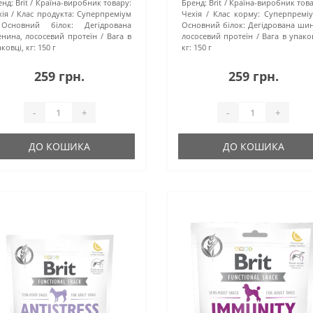
енд:
Brit
Країна-виробник товару:
Бренд:
Brit
Країна-виробник това
ія
Клас продукта:
Суперпреміум
Чехія
Клас корму:
Суперпремі
Основний білок:
Дегідрована
Основний білок:
Дегідрована шин
енина, лососевий протеїн
Вага в
лососевий протеїн
Вага в упако
ковці, кг:
150 г
кг:
150 г
259 грн.
259 грн.
-
+
-
+
ДО КОШИКА
ДО КОШИКА