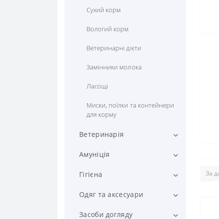
Сухий корм
Вологий корм
Ветеринарні дієти
Замінники молока
Ласощі
Миски, поїлки та контейнери
для корму
Ветеринарія
Вітаміни та добавки
Амуніція
Препарати від паразитів
Рулетки та повідці для собак
Гігієна
Засоби для лікування шерсті
Нашийники, адресники
Підгузки та пелюшки
Одяг та аксесуари
та шкіри
Шлейки
Пакети та диспенсери
Одяг
Засоби догляду