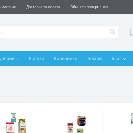
 магазин
Доставка та оплата
Обмін та повернення
улярне
Відгуки
Виробники
Товари
Блог