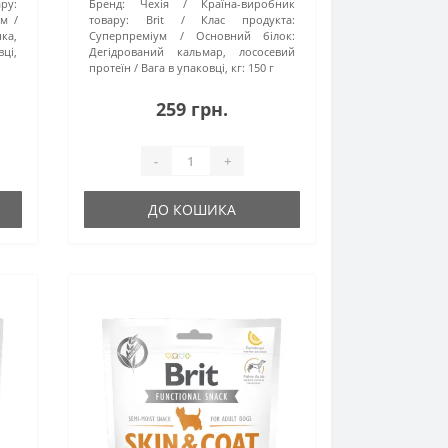
ру:
Бренд:
Чехія
Країна-виробник
ум
товару:
Brit
Клас продукта:
ка,
Суперпреміум
Основний білок:
вці,
Дегідрований кальмар, лососевий
протеїн
Вага в упаковці, кг:
150 г
259 грн.
-
+
ДО КОШИКА