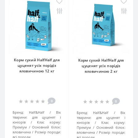
Корм сухий HalfHalf для
Корм сухий HalfHalf для
цуценят усіх порідіз
цуценят усіх порідіз
яловичиною 12 кг
яловичиною 2 кг
0
0
Бренд:
Half&Half
Вік
Бренд:
Half&Half
Вік
тварини:
для цуценят і
тварини:
для цуценят і
юніорів
Клас корму:
юніорів
Клас корму:
Преміум
Основний білок:
Преміум
Основний білок:
яловичина
Розмір породи:
яловичина
Розмір породи:
всі породи
всі породи