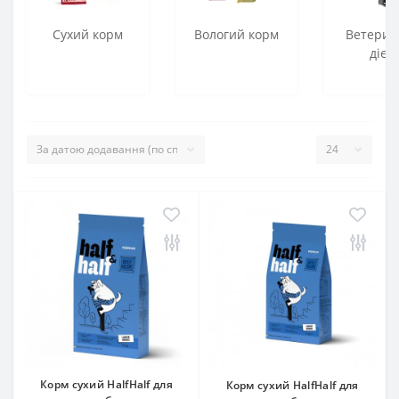
Сухий корм
Вологий корм
Ветерин
дієт
Корм сухий HalfHalf для
Корм сухий HalfHalf для