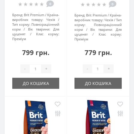
0
0
Бренд:
Brit Premium
Країна-
Бренд:
Brit Premium
Країна-
виробник товару:
Чехія
виробник товару:
Чехія
Тип
Тип корму:
Повнораціонний
корму:
Повнораціонний
корм
Вік тварини:
Для
корм
Вік тварини:
Для
цуценят
Клас корму:
цуценят
Клас корму:
Преміум
Преміум
799 грн.
779 грн.
-
+
-
+
ДО КОШИКА
ДО КОШИКА