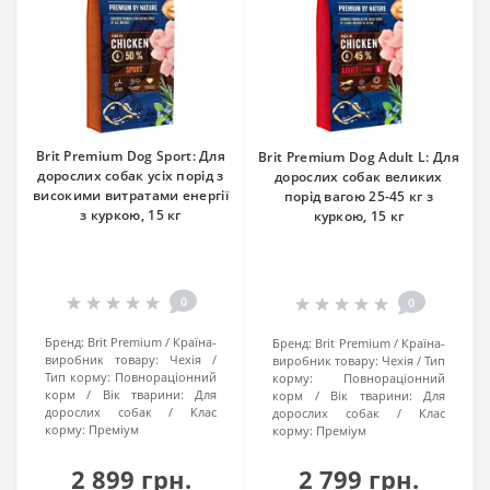
Brit Premium Dog Sport: Для
Brit Premium Dog Adult L: Для
дорослих собак усіх порід з
дорослих собак великих
високими витратами енергії
порід вагою 25-45 кг з
з куркою, 15 кг
куркою, 15 кг
0
0
Бренд:
Brit Premium
Країна-
Бренд:
Brit Premium
Країна-
виробник товару:
Чехія
виробник товару:
Чехія
Тип
Тип корму:
Повнораціонний
корму:
Повнораціонний
корм
Вік тварини:
Для
корм
Вік тварини:
Для
дорослих собак
Клас
дорослих собак
Клас
корму:
Преміум
корму:
Преміум
2 899 грн.
2 799 грн.