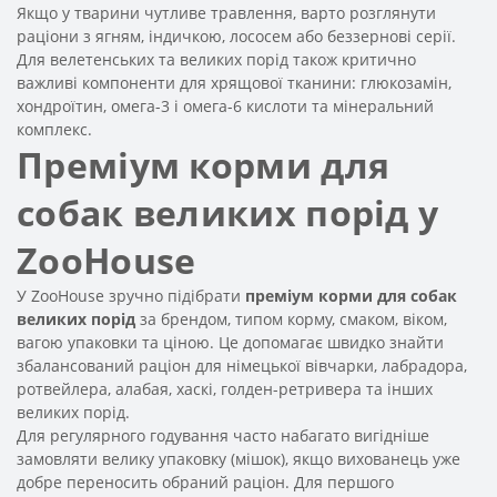
Якщо у тварини чутливе травлення, варто розглянути
раціони з ягням, індичкою, лососем або беззернові серії.
Для велетенських та великих порід також критично
важливі компоненти для хрящової тканини: глюкозамін,
хондроїтин, омега-3 і омега-6 кислоти та мінеральний
комплекс.
Преміум корми для
собак великих порід у
ZooHouse
У ZooHouse зручно підібрати
преміум корми для собак
великих порід
за брендом, типом корму, смаком, віком,
вагою упаковки та ціною. Це допомагає швидко знайти
збалансований раціон для німецької вівчарки, лабрадора,
ротвейлера, алабая, хаскі, голден-ретривера та інших
великих порід.
Для регулярного годування часто набагато вигідніше
замовляти велику упаковку (мішок), якщо вихованець уже
добре переносить обраний раціон. Для першого