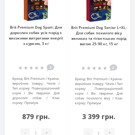
Brit Premium Dog Sport: Для
Brit Premium Dog Senior L+XL:
дорослих собак усіх порід з
Для собак похилого віку
високими витратами енергії
великих та гігантських порід
з куркою, 3 кг
вагою 25-90 кг, 15 кг
0
0
Бренд:
Brit Premium
Країна-
Бренд:
Brit Premium
Країна-
виробник товару:
Чехія
виробник товару:
Чехія
Тип
Тип корму:
Повнораціонний
корму:
Повнораціонний
корм
Вік тварини:
Для
корм
Вік тварини:
Для
дорослих собак
Клас
собак похилого віку
Клас
корму:
Преміум
корму:
Преміум
879 грн.
3 399 грн.
-
+
-
+