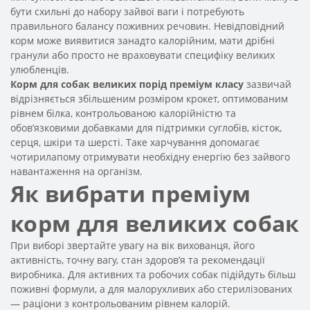
бути схильні до набору зайвої ваги і потребують
правильного балансу поживних речовин. Невідповідний
корм може виявитися занадто калорійним, мати дрібні
гранули або просто не враховувати специфіку великих
улюбленців.
Корм для собак великих порід преміум класу
зазвичай
відрізняється збільшеним розміром крокет, оптимованим
рівнем білка, контрольованою калорійністю та
обов’язковими добавками для підтримки суглобів, кісток,
серця, шкіри та шерсті. Таке харчування допомагає
чотирилапому отримувати необхідну енергію без зайвого
навантаження на організм.
Як вибрати преміум
корм для великих собак
При виборі звертайте увагу на вік вихованця, його
активність, точну вагу, стан здоров’я та рекомендації
виробника. Для активних та робочих собак підійдуть більш
поживні формули, а для малорухливих або стерилізованих
— раціони з контрольованим рівнем калорій.