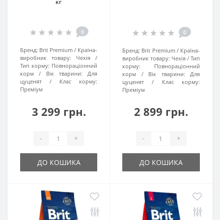
кг
0
0
Бренд:
Brit Premium
Країна-
Бренд:
Brit Premium
Країна-
виробник товару:
Чехія
виробник товару:
Чехія
Тип
Тип корму:
Повнораціонний
корму:
Повнораціонний
корм
Вік тварини:
Для
корм
Вік тварини:
Для
цуценят
Клас корму:
цуценят
Клас корму:
Преміум
Преміум
3 299 грн.
2 899 грн.
-
+
-
+
ДО КОШИКА
ДО КОШИКА