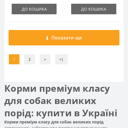
ДО КОШИКА
ДО КОШИКА
Показати ще
1
2
>
>|
Корми преміум класу
для собак великих
порід: купити в Україні
Корми преміум класу для собак великих порід
допомагають забезпечити вихованця повноцінним