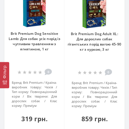
Brit Premium Dog Sensitive
Brit Premium Dog Adult XL:
Lamb: Для собак усіх порід із
Для дорослих собак
чутливим травленням з
гігантських порід вагою 45-90
ягнятиною, 1 кг
кг з куркою, 3 кг
Фільтр
0
0
Бренд:
Brit Premium
Країна-
Бренд:
Brit Premium
Країна-
виробник товару:
Чехія
виробник товару:
Чехія
Тип
Тип корму:
Повнораціонний
корму:
Повнораціонний
корм
Вік тварини:
Для
корм
Вік тварини:
Для
дорослих собак
Клас
дорослих собак
Клас
корму:
Преміум
корму:
Преміум
319 грн.
859 грн.