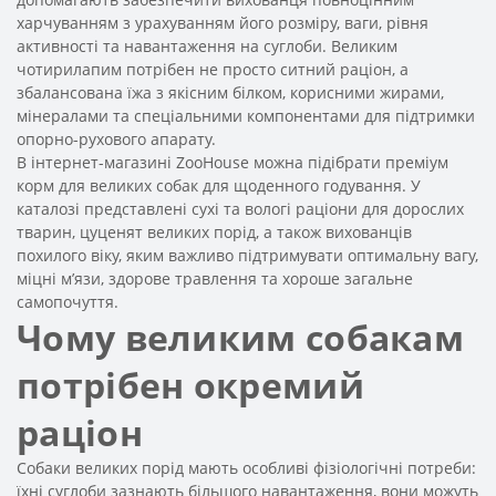
харчуванням з урахуванням його розміру, ваги, рівня
активності та навантаження на суглоби. Великим
чотирилапим потрібен не просто ситний раціон, а
збалансована їжа з якісним білком, корисними жирами,
мінералами та спеціальними компонентами для підтримки
опорно-рухового апарату.
В інтернет-магазині ZooHouse можна підібрати преміум
корм для великих собак для щоденного годування. У
каталозі представлені сухі та вологі раціони для дорослих
тварин, цуценят великих порід, а також вихованців
похилого віку, яким важливо підтримувати оптимальну вагу,
міцні м’язи, здорове травлення та хороше загальне
самопочуття.
Чому великим собакам
потрібен окремий
раціон
Собаки великих порід мають особливі фізіологічні потреби:
їхні суглоби зазнають більшого навантаження, вони можуть