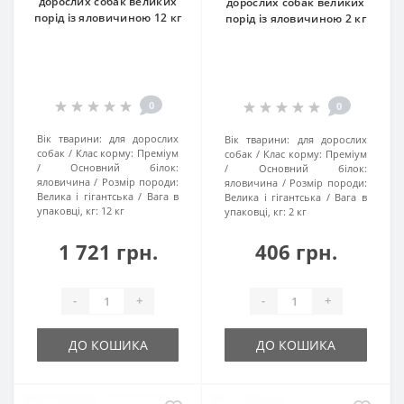
дорослих собак великих
дорослих собак великих
порід із яловичиною 12 кг
порід із яловичиною 2 кг
0
0
Вік тварини:
для дорослих
Вік тварини:
для дорослих
собак
Клас корму:
Преміум
собак
Клас корму:
Преміум
Основний білок:
Основний білок:
яловичина
Розмір породи:
яловичина
Розмір породи:
Велика і гігантська
Вага в
Велика і гігантська
Вага в
упаковці, кг:
12 кг
упаковці, кг:
2 кг
1 721 грн.
406 грн.
-
+
-
+
ДО КОШИКА
ДО КОШИКА