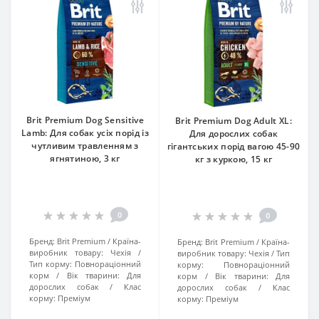
Brit Premium Dog Sensitive
Brit Premium Dog Adult XL:
Lamb: Для собак усіх порід із
Для дорослих собак
чутливим травленням з
гігантських порід вагою 45-90
ягнятиною, 3 кг
кг з куркою, 15 кг
0
0
Бренд:
Brit Premium
Країна-
Бренд:
Brit Premium
Країна-
виробник товару:
Чехія
виробник товару:
Чехія
Тип
Тип корму:
Повнораціонний
корму:
Повнораціонний
корм
Вік тварини:
Для
корм
Вік тварини:
Для
дорослих собак
Клас
дорослих собак
Клас
корму:
Преміум
корму:
Преміум