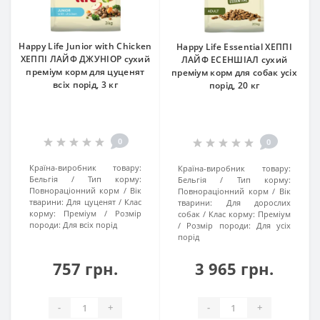
Happy Life Junior with Chicken
Happy Life Essential ХЕППІ
ХЕППІ ЛАЙФ ДЖУНІОР сухий
ЛАЙФ ЕСЕНШІАЛ сухий
преміум корм для цуценят
преміум корм для собак усіх
всіх порід, 3 кг
порід, 20 кг
0
0
Країна-виробник товару:
Країна-виробник товару:
Бельгія
Тип корму:
Бельгія
Тип корму:
Повнораціонний корм
Вік
Повнораціонний корм
Вік
тварини:
Для цуценят
Клас
тварини:
Для дорослих
корму:
Преміум
Розмір
собак
Клас корму:
Преміум
породи:
Для всіх порід
Розмір породи:
Для усіх
порід
757 грн.
3 965 грн.
-
+
-
+