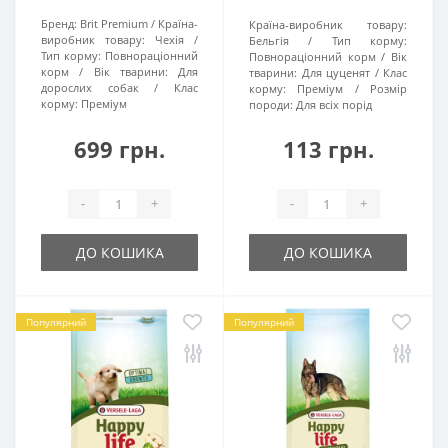
Бренд:
Brit Premium
Країна-
Країна-виробник товару:
виробник товару:
Чехія
Бельгія
Тип корму:
Тип корму:
Повнораціонний
Повнораціонний корм
Вік
корм
Вік тварини:
Для
тварини:
Для цуценят
Клас
дорослих собак
Клас
корму:
Преміум
Розмір
корму:
Преміум
породи:
Для всіх порід
699 грн.
113 грн.
-
+
-
+
ДО КОШИКА
ДО КОШИКА
Популярний
Популярний