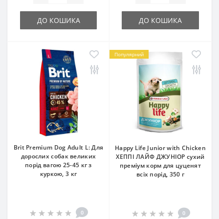
ДО КОШИКА
ДО КОШИКА
Популярний
Brit Premium Dog Adult L: Для
Happy Life Junior with Chicken
дорослих собак великих
ХЕППІ ЛАЙФ ДЖУНІОР сухий
порід вагою 25-45 кг з
преміум корм для цуценят
куркою, 3 кг
всіх порід, 350 г
0
0