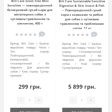
Brit Care Grain Free Mini
Brit Care Sustainable Sensitive
Sensitive — повнораціонний
Digestion & Skin Insect & Fish
беззерновий сухий корм для
– Повнораціонний сухий
мініатюрних собак з
корм з комахами та рибою
чутливим травленням та
для собак з чутливим
олениною, 400 г
травленням та проблемами
шкіри, 12 кг
0
0
Бренд:
Brit Care
Країна-
Бренд:
Brit Care
Країна-
виробник товару:
Чехія
виробник товару:
Чехія
Тип
Тип корму:
корму:
Гіпоалергенний,
Повнораціонний,
Повнораціонний
Вік
беззерновий,
тварини:
Для дорослих
гіпоалергенний
Вік
собак
Клас корму:
тварини:
Для дорослих
Суперпреміум
собак
Клас корму:
Супер-
преміум
299 грн.
5 899 грн.
-
+
-
+