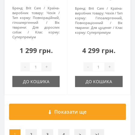
Бренд:
Brit Care
Країна-
Бренд:
Brit Care
Країна-
виробник товару:
Чехія
виробник товару:
Чехія
Тип
Тип корму:
Повнораційний,
корму:
Гіпоалергенний,
гіпоалергенний
Вік
Повнораціонний
Вік
тварини:
Для дорослих
тварини:
Для цуценят
Клас
собак
Клас корму:
корму:
Суперпреміум
Суперпреміум
1 299 грн.
4 299 грн.
-
+
-
+
ДО КОШИКА
ДО КОШИКА
Показати ще
1
2
3
4
>
>|