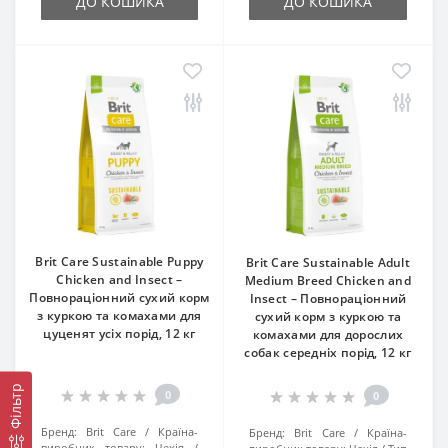
ДО КОШИКА
ДО КОШИКА
Brit Care Sustainable Puppy
Brit Care Sustainable Adult
Chicken and Insect –
Medium Breed Chicken and
Повнораціонний сухий корм
Insect – Повнораціонний
з куркою та комахами для
сухий корм з куркою та
цуценят усіх порід, 12 кг
комахами для дорослих
собак середніх порід, 12 кг
Фільтр
0
0
Бренд:
Brit Care
Країна-
Бренд:
Brit Care
Країна-
виробник товару:
Чехія