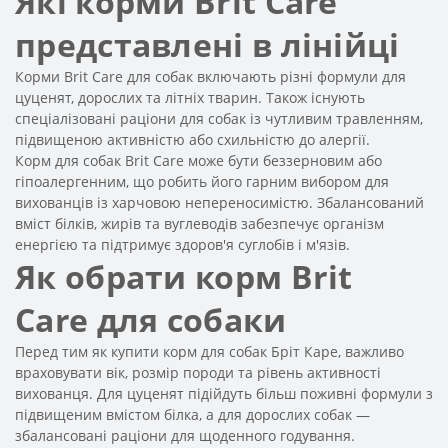
Які корми Brit Care
представлені в лінійці
Корми Brit Care для собак включають різні формули для
цуценят, дорослих та літніх тварин. Також існують
спеціалізовані раціони для собак із чутливим травленням,
підвищеною активністю або схильністю до алергії.
Корм для собак Brit Care може бути беззерновим або
гіпоалергенним, що робить його гарним вибором для
вихованців із харчовою непереносимістю. Збалансований
вміст білків, жирів та вуглеводів забезпечує організм
енергією та підтримує здоров'я суглобів і м'язів.
Як обрати корм Brit
Care для собаки
Перед тим як купити корм для собак Бріт Каре, важливо
враховувати вік, розмір породи та рівень активності
вихованця. Для цуценят підійдуть більш поживні формули з
підвищеним вмістом білка, а для дорослих собак —
збалансовані раціони для щоденного годування.