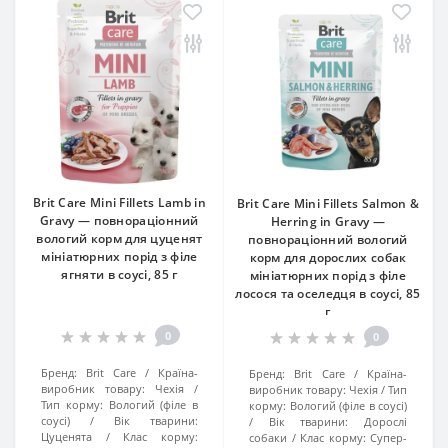
Brit Care Mini Fillets Lamb in
Brit Care Mini Fillets Salmon &
Gravy — повнораціонний
Herring in Gravy —
вологий корм для цуценят
повнораціонний вологий
мініатюрних порід з філе
корм для дорослих собак
ягняти в соусі, 85 г
мініатюрних порід з філе
лосося та оселедця в соусі, 85
г
0
0
Бренд:
Brit Care
Країна-
Бренд:
Brit Care
Країна-
виробник товару:
Чехія
виробник товару:
Чехія
Тип
Тип корму:
Вологий (філе в
корму:
Вологий (філе в соусі)
соусі)
Вік тварини:
Вік тварини:
Дорослі
Цуценята
Клас корму:
собаки
Клас корму:
Супер-