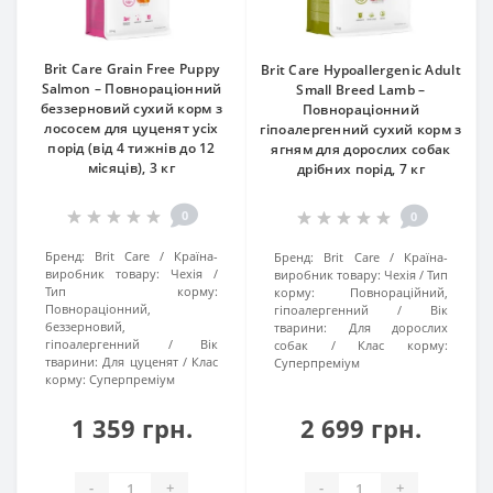
Brit Care Grain Free Puppy
Brit Care Hypoallergenic Adult
Salmon – Повнораціонний
Small Breed Lamb –
беззерновий сухий корм з
Повнораціонний
лососем для цуценят усіх
гіпоалергенний сухий корм з
порід (від 4 тижнів до 12
ягням для дорослих собак
місяців), 3 кг
дрібних порід, 7 кг
0
0
Бренд:
Brit Care
Країна-
Бренд:
Brit Care
Країна-
виробник товару:
Чехія
виробник товару:
Чехія
Тип
Тип корму:
корму:
Повнораційний,
Повнораціонний,
гіпоалергенний
Вік
беззерновий,
тварини:
Для дорослих
гіпоалергенний
Вік
собак
Клас корму:
тварини:
Для цуценят
Клас
Суперпреміум
корму:
Суперпреміум
1 359 грн.
2 699 грн.
-
+
-
+