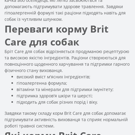
качка або оселедець, які легко засвоюються та
допомагають підтримувати здорове травлення. Завдяки
гіпоалергенній формулі такі раціони підходять навіть для
собак із чутливим шлунком.
Переваги корму Brit
Care для собак
Бріт Care для собак відрізняється продуманою рецептурою
та високою якістю інгредієнтів. Раціони створюються для
повноцінного щоденного харчування та підтримки гарного
фізичного стану вихованця.
високий вміст м'ясних інгредієнтів;
гіпоалергенна формула;
вітаміни та мінерали для підтримки імунітету;
підтримка здоров'я шкіри та шерсті;
підходить для собак різних порід і віку.
Завдяки такому складу корм Brit Care для собак допомагає
підтримувати активність вихованця та сприяє нормальній
роботі травної системи.