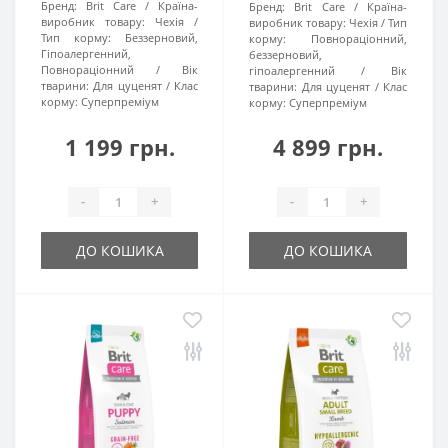
Бренд:
Brit Care
Країна-
Бренд:
Brit Care
Країна-
виробник товару:
Чехія
виробник товару:
Чехія
Тип
Тип корму:
Беззерновий,
корму:
Повнораціонний,
Гіпоалергенний,
беззерновий,
Повнораціонний
Вік
гіпоалергенний
Вік
тварини:
Для цуценят
Клас
тварини:
Для цуценят
Клас
корму:
Суперпреміум
корму:
Суперпреміум
1 199 грн.
4 899 грн.
-
+
-
+
ДО КОШИКА
ДО КОШИКА