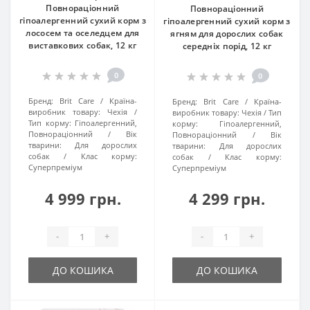
Повнораціонний
Повнораціонний
гіпоалергенний сухий корм з
гіпоалергенний сухий корм з
лососем та оселедцем для
ягням для дорослих собак
виставкових собак, 12 кг
середніх порід, 12 кг
0
0
Бренд:
Brit Care
Країна-
Бренд:
Brit Care
Країна-
виробник товару:
Чехія
виробник товару:
Чехія
Тип
Тип корму:
Гіпоалергенний,
корму:
Гіпоалергенний,
Повнораціонний
Вік
Повнораціонний
Вік
тварини:
Для дорослих
тварини:
Для дорослих
собак
Клас корму:
собак
Клас корму:
Суперпреміум
Суперпреміум
4 999 грн.
4 299 грн.
-
+
-
+
ДО КОШИКА
ДО КОШИКА