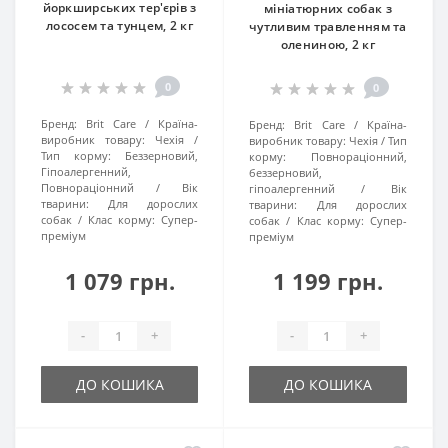
йоркширських тер'єрів з
мініатюрних собак з
лососем та тунцем, 2 кг
чутливим травленням та
олениною, 2 кг
0
0
Бренд:
Brit Care
Країна-
Бренд:
Brit Care
Країна-
виробник товару:
Чехія
виробник товару:
Чехія
Тип
Тип корму:
Беззерновий,
корму:
Повнораціонний,
Гіпоалергенний,
беззерновий,
Повнораціонний
Вік
гіпоалергенний
Вік
тварини:
Для дорослих
тварини:
Для дорослих
собак
Клас корму:
Супер-
собак
Клас корму:
Супер-
преміум
преміум
1 079 грн.
1 199 грн.
-
+
-
+
ДО КОШИКА
ДО КОШИКА