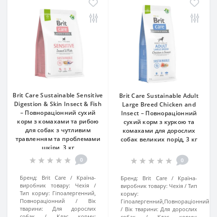
Brit Care Sustainable Sensitive
Brit Care Sustainable Adult
Digestion & Skin Insect & Fish
Large Breed Chicken and
– Повнораціонний сухий
Insect – Повнораціонний
корм з комахами та рибою
сухий корм з куркою та
для собак з чутливим
комахами для дорослих
травленням та проблемами
собак великих порід, 3 кг
шкіри, 3 кг
0
0
Бренд:
Brit Care
Країна-
Бренд:
Brit Care
Країна-
виробник товару:
Чехія
виробник товару:
Чехія
Тип
Тип корму:
Гіпоалергенний,
корму:
Повнораціонний
Вік
Гіпоалергенний,Повнораціонний
тварини:
Для дорослих
Вік тварини:
Для дорослих
собак
Клас корму:
собак
Клас корму: