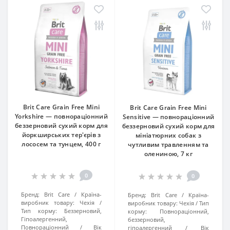
Brit Care Grain Free Mini
Brit Care Grain Free Mini
Yorkshire — повнораціонний
Sensitive — повнораціонний
беззерновий сухий корм для
беззерновий сухий корм для
йоркширських тер'єрів з
мініатюрних собак з
лососем та тунцем, 400 г
чутливим травленням та
олениною, 7 кг
0
0
Бренд:
Brit Care
Країна-
Бренд:
Brit Care
Країна-
виробник товару:
Чехія
виробник товару:
Чехія
Тип
Тип корму:
Беззерновий,
корму:
Повнораціонний,
Гіпоалергенний,
беззерновий,
Повнораціонний
Вік
гіпоалергенний
Вік