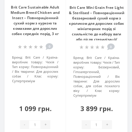
Brit Care Sustainable Adult
Brit Care Mini Grain Free Light
Medium Breed Chicken and
& Sterilised – Повнораціонний
Insect – Повнораціонний
беззерновий сухий корм з
сухий корм з куркою та
кроликом для дорослих собак
комахами для дорослих
мініатюрних порід зі
собак середніх порід, 3 кг
схильністю до набору ваги
або після стерилізації/
кастрації, 7 кг
0
0
Бренд:
Brit Care
Країна-
Бренд:
Brit Care
Країна-
виробник товару:
Чехія
виробник товару:
Чехія
Тип
Тип корму:
Повнораціонний
корму:
Беззерновий,
Вік тварини:
Для дорослих
Гіпоалергенний,
собак
Клас корму:
Повнораціонний
Вік
Суперпреміум
тварини:
Для дорослих
собак, для собак похилого
віку
Клас корму:
Суперпреміум
1 099 грн.
3 899 грн.
-
+
-
+