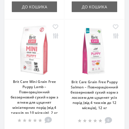
ДО КОШИКА
ДО КОШИКА
Brit Care Mini Grain Free
Brit Care Grain Free Puppy
Puppy Lamb –
Salmon – Повнораціонний
Повнораціонний
беззерновий сухий корм з
беззерновий сухий корм з
лососем для цуценят усіх
ягням для цуценят
порід (від 4 тижнів до 12
мініатюрних порід (від 4
місяців), 12 кг
тижнів до 10 місяців), 2 кг
0
0