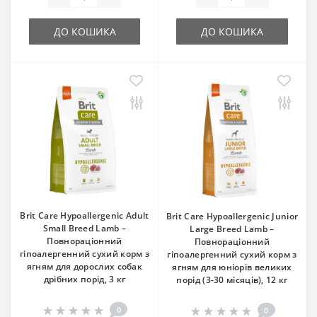
ДО КОШИКА
ДО КОШИКА
Brit Care Hypoallergenic Adult
Brit Care Hypoallergenic Junior
Small Breed Lamb –
Large Breed Lamb –
Повнораціонний
Повнораціонний
гіпоалергенний сухий корм з
гіпоалергенний сухий корм з
ягням для дорослих собак
ягням для юніорів великих
дрібних порід, 3 кг
порід (3-30 місяців), 12 кг
0
0