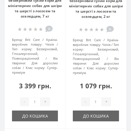
беззерновий сухий корм для
беззерновий сухий корм для
мініатюрних собак для шкіри
мініатюрних собак для шкіри
та шерсті з лососем та
та шерсті з лососем та
оселедцем, 7 кг
оселедцем, 2 кг
0
0
Бренд:
Brit Care
Країна-
Бренд:
Brit Care
Країна-
виробник товару:
Чехія
виробник товару:
Чехія
Тип
Тип корму:
Беззерновий,
корму:
Беззерновий,
Гіпоалергенний,
Гіпоалергенний,
Повнораціонний
Вік
Повнораціонний
Вік
тварини:
Для дорослих
тварини:
Для дорослих
собак
Клас корму:
Супер-
собак
Клас корму:
Супер-
преміум
преміум
3 399 грн.
1 079 грн.
-
+
-
+
ДО КОШИКА
ДО КОШИКА