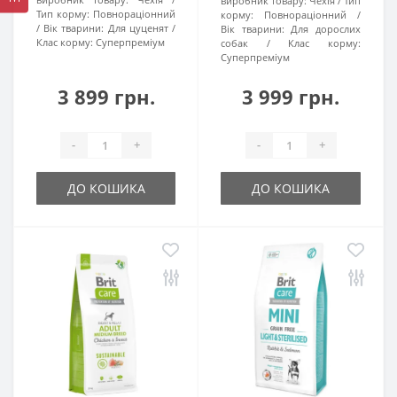
виробник товару:
Чехія
Тип
Тип корму:
Повнораціонний
корму:
Повнораціонний
Вік тварини:
Для цуценят
Вік тварини:
Для дорослих
Клас корму:
Суперпреміум
собак
Клас корму:
Суперпреміум
3 899 грн.
3 999 грн.
-
+
-
+
ДО КОШИКА
ДО КОШИКА