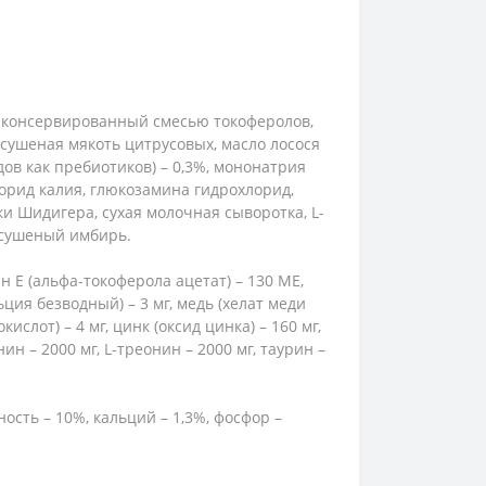
р, консервированный смесью токоферолов,
сушеная мякоть цитрусовых, масло лосося
ов как пребиотиков) – 0,3%, мононатрия
лорид калия, глюкозамина гидрохлорид,
ки Шидигера, сухая молочная сыворотка, L-
, сушеный имбирь.
н Е (альфа-токоферола ацетат) – 130 МЕ,
льция безводный) – 3 мг, медь (хелат меди
ислот) – 4 мг, цинк (оксид цинка) – 160 мг,
нин – 2000 мг, L-треонин – 2000 мг, таурин –
ность – 10%, кальций – 1,3%, фосфор –