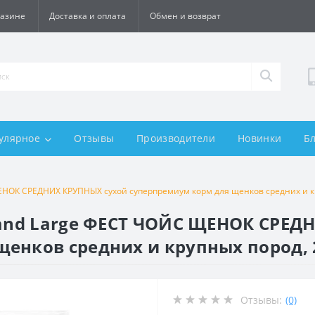
газине
Доставка и оплата
Обмен и возврат
улярное
Отзывы
Производители
Новинки
Б
ЕНОК СРЕДНИХ КРУПНЫХ сухой суперпремиум корм для щенков средних и кр
m and Large ФЕСТ ЧОЙС ЩЕНОК СРЕ
енков средних и крупных пород, 
Отзывы:
(0)