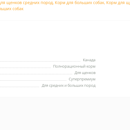
для щенков средних пород
,
Корм для больших собак
,
Корм для щ
льших собак
Канада
Полнорационный корм
Для щенков
Суперпремиум
Для средних и больших пород