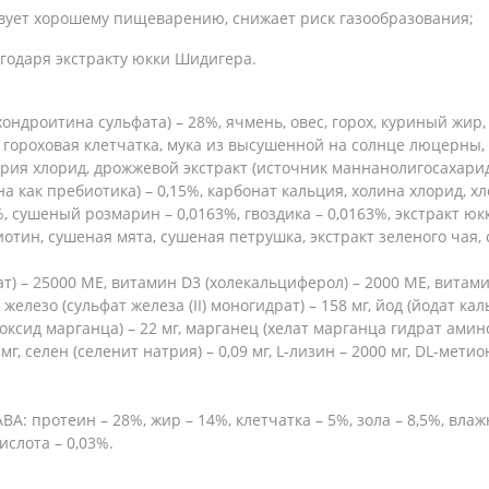
вует хорошему пищеварению, снижает риск газообразования;
годаря экстракту юкки Шидигера.
ондроитина сульфата) – 28%, ячмень, овес, горох, куриный жи
 гороховая клетчатка, мука из высушенной на солнце люцерны, 
трия хлорид, дрожжевой экстракт (источник маннанолигосахарид
а как пребиотика) – 0,15%, карбонат кальция, холина хлорид, х
, сушеный розмарин – 0,0163%, гвоздика – 0,0163%, экстракт юк
биотин, сушеная мята, сушеная петрушка, экстракт зеленого чая
т) – 25000 МЕ, витамин D3 (холекальциферол) – 2000 МЕ, витами
 железо (сульфат железа (ІІ) моногидрат) – 158 мг, йод (йодат ка
 (оксид марганца) – 22 мг, марганец (хелат марганца гидрат аминок
г, селен (селенит натрия) – 0,09 мг, L-лизин – 2000 мг, DL-метио
А: протеин – 28%, жир – 14%, клетчатка – 5%, зола – 8,5%, влаж
ислота – 0,03%.