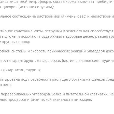
анса кишечной микрофлоры: состав корма включает пребиотиче
т цикория (источник инулина);
льное соотношение растворимой (ячмень, овес) и нерастворимо
ективное сочетание мяты, петрушки и зеленого чая способствуе
ть слюны и помогают поддерживать здоровье десен; размер гра
и крупных пород;
ной системы и скорость психических реакций благодаря докоза
ерсти гарантируют: масло лосося, биотин, льняное семя, курин
 (L-карнитин, таурин);
адаптирована под потребности растущего организма щенков сре
о веса;
о перевариваемых углеводов, белка и питательной клетчатки, 
ных процессов и физической активности питомцев;