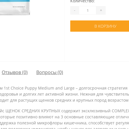
Количество:
-
+
В КОРЗИНУ
Отзывов (0)
Вопросы
(0)
1st Choice Puppy Medium and Large – долгосрочная стратегия
доровья и долгих лет активной жизни. Нежная для чувствител
дит для растущих щенков средних и крупных пород возрастом о
Чойс ЩЕНОК СРЕДНИХ КРУПНЫХ содержит эксклюзивный COMPLEX
оторые позитивно влияют на 3 основные составляющие отличн
ддержка полезной микрофлоры кишечника, способствует регуляр
для поддержки иммунитета, чтобы щенок рос здоровым и сильн