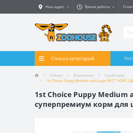
Наш адрес
Время работы
О ма
Список категорий
Поп
Собаки
Кормление
Сухой корм
1st Choice Puppy Medium and Large ФЕСТ ЧОЙС Щ
1st Choice Puppy Mediu
суперпремиум корм для щ