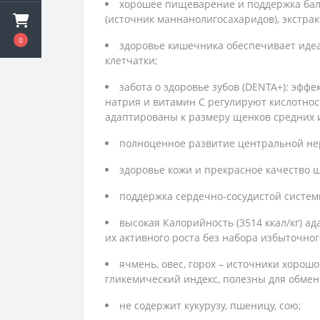
хорошее пищеварение и поддержка бал
(источник маннанолигосахаридов), экстрак
0
здоровье кишечника обеспечивает идеа
клетчатки;
забота о здоровье зубов (DENTA+): эфф
натрия и витамин С регулируют кислотнос
адаптированы к размеру щенков средних 
полноценное развитие центральной нерв
здоровье кожи и прекрасное качество ш
поддержка сердечно-сосудистой системы
высокая Калорийность (3514 ккал/кг) 
их активного роста без набора избыточног
ячмень, овес, горох – источники хорош
гликемический индекс, полезны для обмен
не содержит кукурузу, пшеницу, сою;