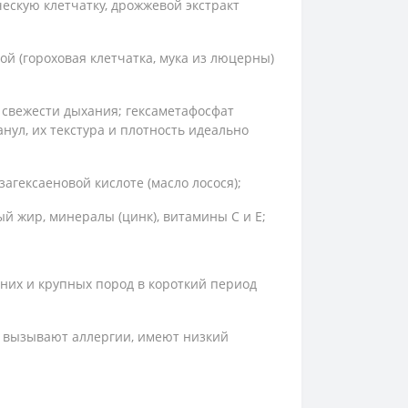
скую клетчатку, дрожжевой экстракт
й (гороховая клетчатка, мука из люцерны)
т свежести дыхания; гексаметафосфат
нул, их текстура и плотность идеально
гексаеновой кислоте (масло лосося);
ый жир, минералы (цинк), витамины С и Е;
дних и крупных пород в короткий период
не вызывают аллергии, имеют низкий