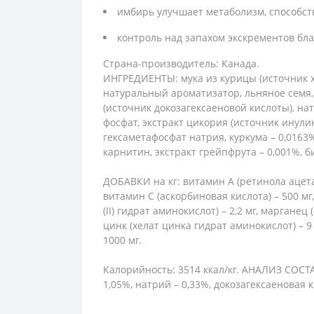
имбирь улучшает метаболизм, способст
контроль над запахом экскрементов бла
Страна-производитель: Канада.
ИНГРЕДИЕНТЫ: мука из курицы (источник х
натуральный ароматизатор, льняное семя,
(источник докозагексаеновой кислоты), на
фосфат, экстракт цикория (источник инулин
гексаметафосфат натрия, куркума – 0,0163%
карнитин, экстракт грейпфрута – 0,001%, 
ДОБАВКИ на кг: витамин А (ретинола ацета
витамин С (аскорбиновая кислота) – 500 мг,
(ІІ) гидрат аминокислот) – 2,2 мг, марганец
цинк (хелат цинка гидрат аминокислот) – 9 м
1000 мг.
Калорийность: 3514 ккал/кг. АНАЛИЗ СОСТАВ
1,05%, натрий – 0,33%, докозагексаеновая к