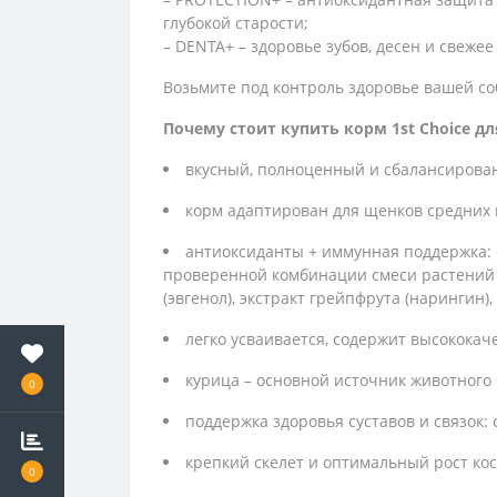
глубокой старости;
– DENTA+ – здоровье зубов, десен и свежее
Возьмите под контроль здоровье вашей соб
Почему стоит купить корм 1st Choice д
вкусный, полноценный и сбалансирова
корм адаптирован для щенков средних и
антиоксиданты + иммунная поддержка: 
проверенной комбинации смеси растений и 
(эвгенол), экстракт грейпфрута (нарингин)
легко усваивается, содержит высококач
курица – основной источник животного 
0
поддержка здоровья суставов и связок:
крепкий скелет и оптимальный рост ко
0