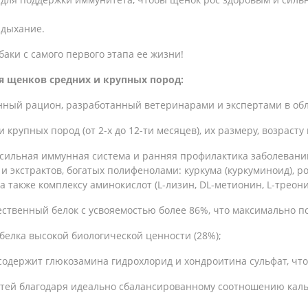
 дыхание.
аки с самого первого этапа ее жизни!
ля щенков средних и крупных пород:
нный рацион, разработанный ветеринарами и экспертами в обл
 крупных пород (от 2-х до 12-ти месяцев), их размеру, возраст
сильная иммунная система и ранняя профилактика заболевани
экстрактов, богатых полифенолами: куркума (куркуминоид), ро
, а также комплексу аминокислот (L-лизин, DL-метионин, L-треони
ественный белок с усвояемостью более 86%, что максимально п
белка высокой биологической ценности (28%);
 содержит глюкозамина гидрохлорид и хондроитина сульфат, что
стей благодаря идеально сбалансированному соотношению каль