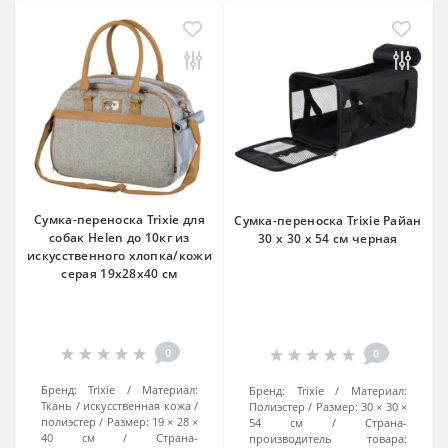
Сумка-переноска Trixie для
Сумка-переноска Trixie Райан
собак Helen до 10кг из
30 х 30 х 54 см черная
искусственного хлопка/кожи
серая 19x28x40 см
0
0
Бренд:
Trixie
Материал:
Бренд:
Trixie
Материал:
Ткань / искусственная кожа /
Полиэстер
Размер:
30 × 30 ×
полиэстер
Размер:
19 × 28 ×
54 см
Страна-
40 см
Страна-
производитель товара: