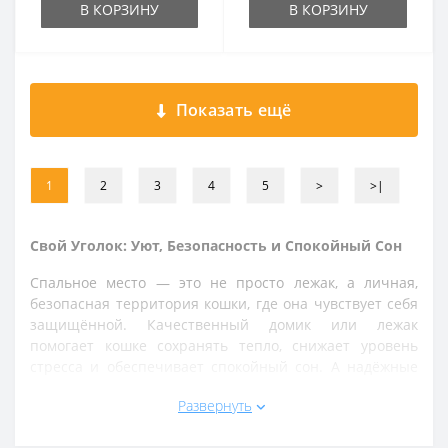
В КОРЗИНУ
В КОРЗИНУ
Показать ещё
1
2
3
4
5
>
>|
Свой Уголок: Уют, Безопасность и Спокойный Сон
Спальное место — это не просто лежак, а личная,
безопасная территория кошки, где она чувствует себя
защищённой. Качественный домик или лежак
помогает кошке сохранять тепло, снижает уровень
стресса и обеспечивает спокойный сон. А надёжные
переноски гарантируют, что ваши совместные
Развернуть
путешествия будут максимально комфортными и
безопасными.