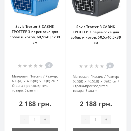
Savic Trotter 3 САВИК
Savic Trotter 3 САВИК
ТРОТТЕР 3 переноска для
ТРОТТЕР 3 переноска для
собак и котов, 60,5х40,5х39
собак и котов, 60,5х40,5х39
см
см
0
0
Материал:
Пластик
Размер:
Материал:
Пластик
Размер:
60.5(Д) х 40.5(Ш) х 39(В) см
60.5(Д) х 40.5(Ш) х 39(В) см
Страна-производитель
Страна-производитель
товара:
Бельгия
товара:
Бельгия
2 188 грн.
2 188 грн.
-
+
-
+