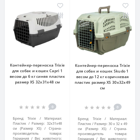
Контейнер-переноска Trixie
Контейнер-переноска Trixie
для собак и кошек Capri 1
для собак и кошек Skudo 1
весом до 6 кг синяя пластик
весом до 12 кг коричневая
размер XS 32x31x48 см
пластик размер XS 30x32x49
см
0
0
Бренд:
Trixie
Материал:
Бренд:
Trixie
Материал:
Пластик
Размер:
32x31x48
Пластик
Размер:
30 x 32 x 49
см (Размер XS)
Страна-
см (Размер XS)
Страна-
производитель товара:
производитель товара:
Германия
Вес животного:
Германия
Вес животного: