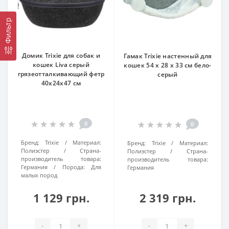
Фильтр
Домик Trixie для собак и
Гамак Trixie настенный для
кошек Liva серый
кошек 54 х 28 х 33 см бело-
грязеотталкивающий фетр
серый
40х24х47 см
0
0
Бренд:
Trixie
Материал:
Бренд:
Trixie
Материал:
Полиэстер
Страна-
Полиэстер
Страна-
производитель товара:
производитель товара:
Германия
Порода:
Для
Германия
малых пород
1 129 грн.
2 319 грн.
-
+
-
+