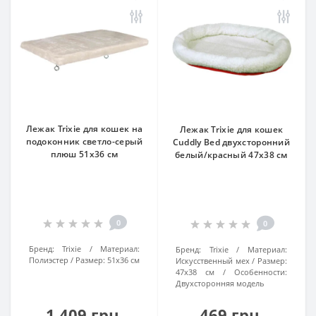
Лежак Trixie для кошек на
Лежак Trixie для кошек
подоконник светло-серый
Cuddly Bed двухсторонний
плюш 51х36 см
белый/красный 47х38 см
0
0
Бренд:
Trixie
Материал:
Бренд:
Trixie
Материал:
Полиэстер
Размер:
51х36 см
Искусственный мех
Размер:
47х38 см
Особенности:
Двухсторонняя модель
1 409 грн.
469 грн.