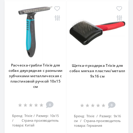
Расческа-грабли Trixie для
Щетка-пуходерка Trixie для
собак двухрядная с разными
собак мягкая пластик/металл
зубчиками металлическая с
9х16 см
пластиковой ручкой 10х15
см
0
0
Бренд:
Trixie
Размер:
10х15
Бренд:
Trixie
Размер:
9х16
Страна-производитель
см
Страна-производитель
товара:
Китай
товара:
Германия