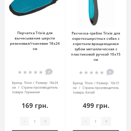
Перчатка Trixie для
Расческа-грабли Trixie для
вычесывания шерсти
короткошерстных собак с
резиновая/тканевая 18х24
коротким вращающимся
см
зубом металлическая с
пластиковой ручкой 10х15
см
0
0
Бренд:
Trixie
Размер:
18х24
Бренд:
Trixie
Размер:
10х15
см
Страна-производитель
см
Страна-производитель
товара:
Германия
товара:
Китай
169 грн.
499 грн.
-
+
-
+