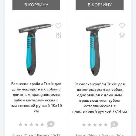
В КОРЗИНУ
В КОРЗИНУ
Расческа-грабли Trixie для
Расческа-грабли Trixie для
длинношерстных собак с
длинношерстных собак
длинным вращающимся
однорядная с длинным
зубом металлическая с
вращающимся зубом
пластиковой ручкой 10х15
металлическая с
см
пластиковой ручкой 7х14 см
0
0
Бренд:
Trixie
Размер:
10х15
Бренд:
Trixie
Размер:
7х14