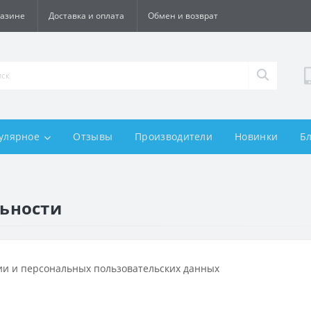
газине
Доставка и оплата
Обмен и возврат
улярное
Отзывы
Производители
Новинки
Б
ьности
и и персональных пользовательских данных