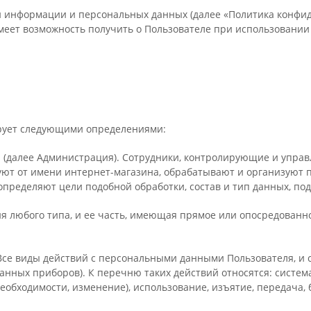
 информации и персональных данных (далее «Политика конфи
меет возможность получить о Пользователе при использовании 
ирует следующими определениями:
" (далее Администрация). Сотрудники, контролирующие и упра
уют от имени интернет-магазина, обрабатывают и организуют 
определяют цели подобной обработки, состав и тип данных, по
ия любого типа, и ее часть, имеющая прямое или опосредован
 Все виды действий с персональными данными Пользователя, и с
ных приборов). К перечню таких действий относятся: системат
необходимости, изменение), использование, изъятие, передача,