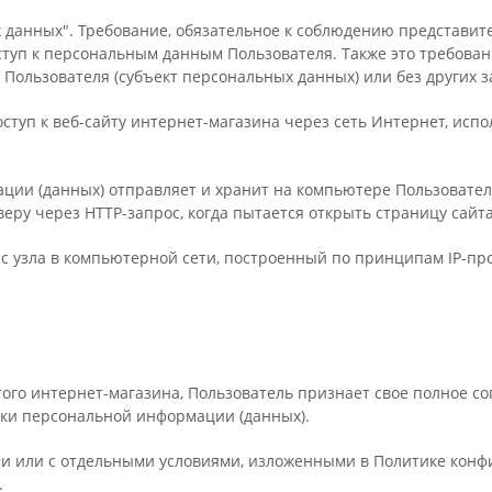
х данных". Требование, обязательное к соблюдению представи
ступ к персональным данным Пользователя. Также это требова
 Пользователя (субъект персональных данных) или без других 
доступ к веб-сайту интернет-магазина через сеть Интернет, исп
ации (данных) отправляет и хранит на компьютере Пользователя
еру через HTTP-запрос, когда пытается открыть страницу сайта
рес узла в компьютерной сети, построенный по принципам IP-пр
этого интернет-магазина, Пользователь признает свое полное 
ки персональной информации (данных).
семи или с отдельными условиями, изложенными в Политике кон
.