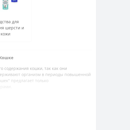
дства для
ия шерсти и
кожи
 Кошке
 содержания кошки, так как они
держивают организм в периоды повышенной
ошек" предлагает только
арами.
ротив блох и клещей. Мы предлагаем
лительную защиту.
нтизации (от глистов). Важна регулярная