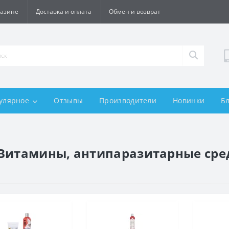
газине
Доставка и оплата
Обмен и возврат
улярное
Отзывы
Производители
Новинки
Б
 Витамины, антипаразитарные сред