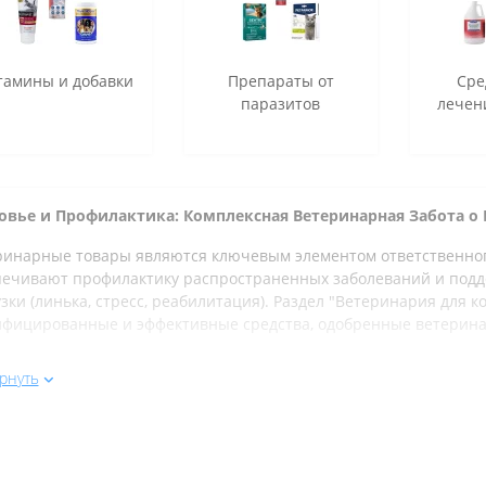
тамины и добавки
Препараты от
Сре
паразитов
лечен
овье и Профилактика: Комплексная Ветеринарная Забота о
ринарные товары являются ключевым элементом ответственного
печивают профилактику распространенных заболеваний и под
зки (линька, стресс, реабилитация). Раздел "Ветеринария для к
ифицированные и эффективные средства, одобренные ветерин
ассортимент для здоровья кошек:
рнуть
Противопаразитарные Средства:
Внешние паразиты: Капли на холку, ошейники и спреи п
препараты, которые действуют быстро и обеспечивают д
Внутренние паразиты: Таблетки и суспензии для дегельми
профилактика.