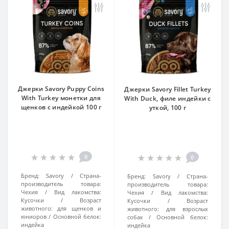
Джерки Savory Puppy Coins
Джерки Savory Fillet Turkey
With Turkey монетки для
With Duck, филе индейки с
щенков с индейкой 100 г
уткой, 100 г
0
0
Бренд:
Savory
Страна-
Бренд:
Savory
Страна-
производитель товара:
производитель товара:
Чехия
Вид лакомства:
Чехия
Вид лакомства:
Кусочки
Возраст
Кусочки
Возраст
животного:
для щенков и
животного:
для взрослых
юниоров
Основной белок:
собак
Основной белок:
индейка
индейка