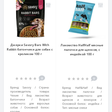
Джерки Savory Bars With
Лакомство HalfHalf мясные
Rabbit батончики для собак с
палочки для щенков, с
кроликом 100 г
индейкой 100 г
0
0
Бренд:
Savory
Страна-
Бренд:
Half&Half
Вид
производитель товара:
лакомства:
палочки
Чехия
Вид лакомства:
Возраст животного:
для
Батончики
Возраст
щенков и юниоров
животного:
для взрослых
Основной белок:
индейка
собак
Основной белок:
Тип:
мясные снеки
кролик