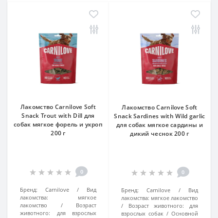
Лакомство Carnilove Soft
Лакомство Carnilove Soft
Snack Trout with Dill для
Snack Sardines with Wild garlic
собак мягкое форель и укроп
для собак мягкое сардины и
200 г
дикий чеснок 200 г
0
0
Бренд:
Carnilove
Вид
Бренд:
Carnilove
Вид
лакомства:
мягкое
лакомства:
мягкое лакомство
лакомство
Возраст
Возраст животного:
для
животного:
для взрослых
взрослых собак
Основной