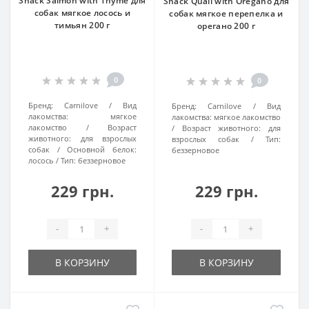
Snack Salmon with Thyme для
Snack Quail with Oregano для
собак мягкое лосось и
собак мягкое перепелка и
тимьян 200 г
орегано 200 г
0
0
Бренд:
Carnilove
Вид
Бренд:
Carnilove
Вид
лакомства:
мягкое
лакомства:
мягкое лакомство
лакомство
Возраст
Возраст животного:
для
животного:
для взрослых
взрослых собак
Тип:
собак
Основной белок:
беззерновое
лосось
Тип:
беззерновое
229 грн.
229 грн.
-
+
-
+
В КОРЗИНУ
В КОРЗИНУ