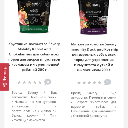
Хрустящие лакомства Savory
Мягкое лакомство Savory
Mobility Rabbit and
Immunity Duck and Rosehip
Chokeberries для собак всех
для взрослых собак всех
пород для здоровья суставов
пород для укрепления
с кроликом и черноплодной
иммунитета с уткой и
Фильтр
рябиной 200 г
шиповником 200 г
0
0
Бренд:
Savory
Вид
Бренд:
Savory
Вид
лакомства:
Печенье и снеки
лакомства:
Печенье и снеки
Назначение:
для суставов,
Возраст животного:
для
активности и
взрослых собак
восстановления
Основной
Назначение:
для иммунитета
белок:
кролик
Тип:
Основной белок:
утка
хрустящие лакомства