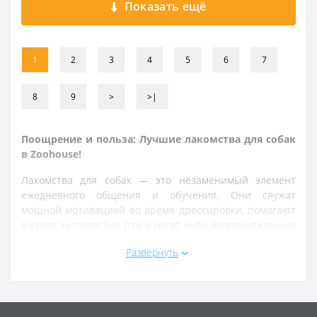
Показать ещё
1
2
3
4
5
6
7
8
9
>
>|
Поощрение и польза: Лучшие лакомства для собак
в Zoohouse!
Лакомства для собак — это незаменимый элемент
ежедневного общения и обучения. Они служат
мощной мотивацией во время дрессировки, помогают
в уходе за полостью рта и могут быть дополнительным
источником витаминов. Мы предлагаем только
Развернуть
натуральные и безопасные вкусняшки, не содержащие
искусственных красителей и усилителей вкуса.
Наш ассортимент лакомств:
Для дрессировки: Маленькие, низкокалорийные