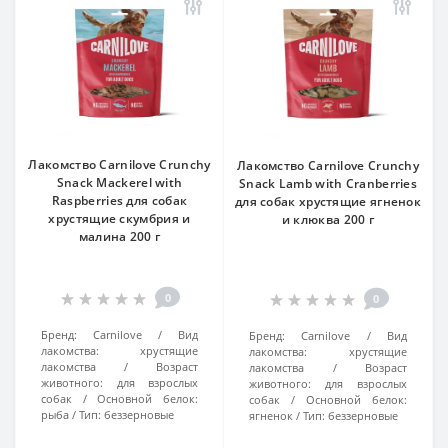
Лакомство Carnilove Crunchy
Лакомство Carnilove Crunchy
Snack Mackerel with
Snack Lamb with Cranberries
Raspberries для собак
для собак хрустящие ягненок
хрустящие скумбрия и
и клюква 200 г
малина 200 г
0
0
Бренд:
Carnilove
Вид
Бренд:
Carnilove
Вид
лакомства:
хрустящие
лакомства:
хрустящие
лакомства
Возраст
лакомства
Возраст
животного:
для взрослых
животного:
для взрослых
собак
Основной белок:
собак
Основной белок:
рыба
Тип:
беззерновые
ягненок
Тип:
беззерновые