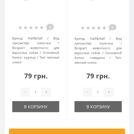
0
0
Бренд:
Half&Half
Вид
Бренд:
Half&Half
Вид
лакомства:
палочки
лакомства:
палочки
Возраст животного:
для
Возраст животного:
для
взрослых собак
Основной
взрослых собак
Основной
белок:
курица
Тип:
мясные
белок:
говядина
Тип:
снеки
мясные снеки
79 грн.
79 грн.
-
+
-
+
В КОРЗИНУ
В КОРЗИНУ