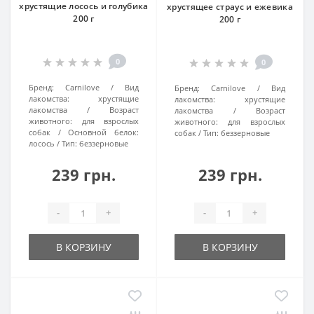
хрустящие лосось и голубика
хрустящее страус и ежевика
200 г
200 г
0
0
Бренд:
Carnilove
Вид
Бренд:
Carnilove
Вид
лакомства:
хрустящие
лакомства:
хрустящие
лакомства
Возраст
лакомства
Возраст
животного:
для взрослых
животного:
для взрослых
собак
Основной белок:
собак
Тип:
беззерновые
лосось
Тип:
беззерновые
239 грн.
239 грн.
-
+
-
+
В КОРЗИНУ
В КОРЗИНУ