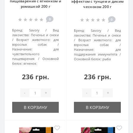
пищеварения с ягненком и
эффектом с тунцем и диким
ромашкой 200 г
чесноком 200 г
0
0
Бренд:
Savory
Вид
Бренд:
Savory
Вид
лакомства:
Печенье и снеки
лакомства:
Печенье и снеки
Возраст животного:
для
Возраст животного:
для
взрослых собак
взрослых собак
Назначение:
для
Назначение:
для
чувствительного
поддержания иммунитета
пищеварения
Основной
Основной белок:
рыба
белок:
ягненок
236 грн.
236 грн.
-
+
-
+
В КОРЗИНУ
В КОРЗИНУ