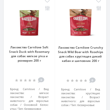
Лакомство Carnilove Soft
Лакомство Carnilove Crunchy
Snack Duck with Rosemary
Snack Wild Boar with Rosehips
для собак мягкое утка и
для собак хрустящее дикий
розмарин 200 г
кабан и шиповник 200 г
0
0
Бренд:
Carnilove
Вид
Бренд:
Carnilove
Вид
лакомства:
мягкое
лакомства:
хрустящие
лакомство
Возраст
лакомства
Возраст
животного:
для взрослых
животного:
для взрослых
собак
Основной белок:
собак
Тип:
беззерновые
утка
Тип:
беззерновое