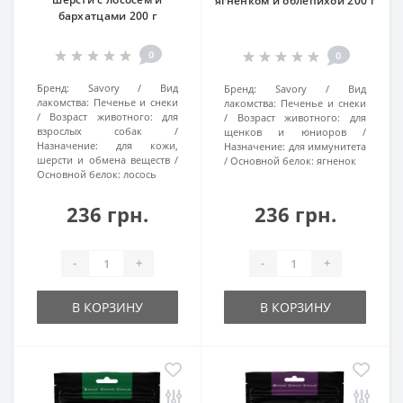
ягненком и облепихой 200 г
бархатцами 200 г
0
0
Бренд:
Savory
Вид
Бренд:
Savory
Вид
лакомства:
Печенье и снеки
лакомства:
Печенье и снеки
Возраст животного:
для
Возраст животного:
для
взрослых собак
щенков и юниоров
Назначение:
для кожи,
Назначение:
для иммунитета
шерсти и обмена веществ
Основной белок:
ягненок
Основной белок:
лосось
236 грн.
236 грн.
-
+
-
+
В КОРЗИНУ
В КОРЗИНУ