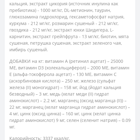
кальция, экстракт цикория (источник инулина как
пребиотика) - 1000 мг/кг, DL-метионин, таурин,
глюкозамина гидрохлорид, гексаметофосфат натрия,
куркума - 212 мг/кг, розмарин сушеный - 212 мг/кг,
гвоздика - 212 мг/кг, экстракт юкки Шидигера, L-
карнитин, экстракт грейпфрута - 13 мг/кг, биотин, мята
сушеная, петрушка сушеная, экстракт зеленого чая,
имбирь сушеный.
ДОБАВКИ на кг: витамин A (ретинил ацетат) – 25000
МЕ, витамин D3 (холекальциферол) – 2000 МЕ, витамин
Е (альфа-токоферола ацетат) – 130 МЕ, витамин С
(аскорбиновая кислота) – 250 мг, железо (сульфат
железа (II) моногидрат) – 158 мг, йод (йодат кальция
безводный) – 3 мг, медь (хелат меди (II) гидрат
аминокислот) – 2.2 мг, марганец (оксид марганца (II)) –
22 мг, марганец (хелат марганца гидрат аминокислот) –
4 мг, цинк (оксид цинка) – 160 мг, цинк (хелат цинка
гидрат аминокислот) 9 мг, селен (селенит натрия) – 0.09
мг.
Калорийность: 3337 ккал/кг.