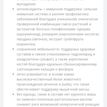
выпадение;
антиоксиданты + иммунная поддержка: сильная
иммунная система и ранняя профилактика
заболеваний благодаря уникальной, клинически
проверенной комбинации смеси растений и
экстрактов, богатых полифенолами: куркума
(куркуминоид), розмарин (карнозиновая кислота),
гвоздика (эвгенол), экстракт грейпфрута
(нарингин);
сохранение мобильности: поддержка здоровья
суставов и связок (глюкозамина гидрохлорид и
хондроитина сульфат), а также укрепление
костей благодаря идеально сбалансированному
соотношению кальция и фосфора;
легко усваивается: в основе корма
высококачественный белок животного
происхождения (ягненок и рыба), что также
обеспечивает поддержку мышечной массы;
без курицы, также в составе нет куриного жира,
он заменен полезным растительным маслом:
снижает риск возможной аллергической реакции