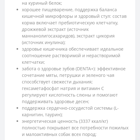
на куриный белок;
хорошее пищеварение, поддержка баланса
кишечной микрофлоры и здоровый стул: состав
корма включает пребиотическую клетчатку,
дрожжевой экстракт (источник
маннанолигосахаридов), экстракт цикория
(источник инулина);
здоровье кишечника обеспечивает идеальное
соотношение растворимой и нерастворимой
клетчатки;
забота о здоровье зубов (DENTA+): эффективное
сочетание мяты, петрушки и зеленого чая
способствует свежести дыхания;
гексаметафосфат натрия и витамин С
регулируют кислотность слюны и помогают
поддерживать здоровье десен;
поддержка сердечно-сосудистой системы (L-
карнитин, таурин);
энергетическая ценность (3337 ккал/кг)
полностью покрывает все потребности пожилых
и малоактивных собак всех пород;