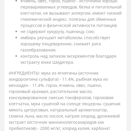
ячмень, овес, горох, пшено - источники хорошо
перевариваемых углеводов, белка и питательной
клетчатки, не вызывают аллергии, имеют низкий
гликемический индекс, полезны для обменных
процессов и физической активности питомцев;
не содержит кукурузу, пшеницу, сою;
имбирь улучшает метаболизм, способствует
хорошему пищеварению, снижает риск
газообразования;
контроль над запахом экскрементов благодаря
экстракту юкки Шидигера.
ИНГРЕДИЕНТЫ: мука из ягнятины (источник
хондороитина сульфата) - 11.4%, рыбная мука из
менхаден - 11.4%, горох, ячмень, овес, пшено,
гороховый крахмал, растительное масло,
консервированное смесью токоферолов, гороховая
клетчатка, мука сушеной на солнце люцерны, сушеная
мякоть цитрусовых, натуральный ароматизатор,
семена льна, масло лосося, натрия хлорид, дрожжевой
экстракт (источник маннанолигосахаридов как
пребиотиков) - 2000 мг/кг, хлорид калия, карбонат