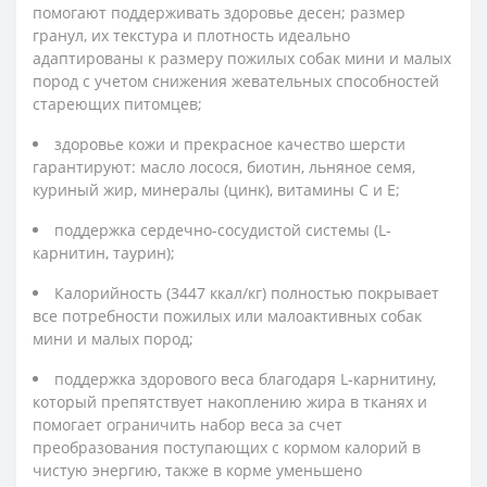
помогают поддерживать здоровье десен; размер
гранул, их текстура и плотность идеально
адаптированы к размеру пожилых собак мини и малых
пород с учетом снижения жевательных способностей
стареющих питомцев;
здоровье кожи и прекрасное качество шерсти
гарантируют: масло лосося, биотин, льняное семя,
куриный жир, минералы (цинк), витамины С и Е;
поддержка сердечно-сосудистой системы (L-
карнитин, таурин);
Калорийность (3447 ккал/кг) полностью покрывает
все потребности пожилых или малоактивных собак
мини и малых пород;
поддержка здорового веса благодаря L-карнитину,
который препятствует накоплению жира в тканях и
помогает ограничить набор веса за счет
преобразования поступающих с кормом калорий в
чистую энергию, также в корме уменьшено