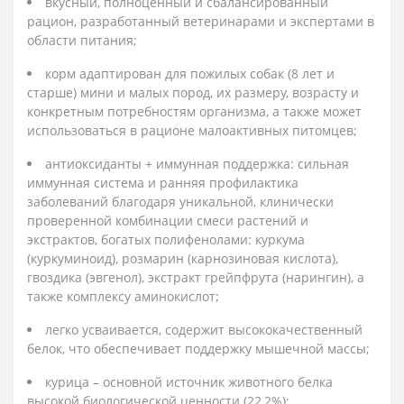
вкусный, полноценный и сбалансированный
рацион, разработанный ветеринарами и экспертами в
области питания;
корм адаптирован для пожилых собак (8 лет и
старше) мини и малых пород, их размеру, возрасту и
конкретным потребностям организма, а также может
использоваться в рационе малоактивных питомцев;
антиоксиданты + иммунная поддержка: сильная
иммунная система и ранняя профилактика
заболеваний благодаря уникальной, клинически
проверенной комбинации смеси растений и
экстрактов, богатых полифенолами: куркума
(куркуминоид), розмарин (карнозиновая кислота),
гвоздика (эвгенол), экстракт грейпфрута (нарингин), а
также комплексу аминокислот;
легко усваивается, содержит высококачественный
белок, что обеспечивает поддержку мышечной массы;
курица – основной источник животного белка
высокой биологической ценности (22,2%);