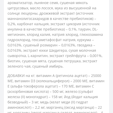
ароматизатор, льняное семя, сушеная мякоть
цитрусовых, масло лосося, мука из высушенной на
солнце люцерны, дрожжевой экстракт (источник
маннанолигосахаридов в качестве пребиотиков) –
0,2%, карбонат кальция, экстракт цикория (источник
инулина в качестве пребиотика) – 0,1%, таурин, DL-
метионин, хлорид калия, натрия хлорид, глюкозамина
гидрохлорид, гексаметафосфат натрия, куркума –
0,0163%, сушеный розмарин – 0,0163%, гвоздика –
0,0163%, экстракт юкки Шидигера, сухая молочная
сыворотка, L-карнитин, экстракт грейпфрута – 0,001%,
биотин, сушеная мята, сушеная петрушка, экстракт
зеленого чая, сушеный имбирь.
ДОБАВКИ на кг: витамин А (ретинола ацетат) – 25000
МЕ, витамин D3 (холекальциферол) – 2000 МЕ, витамин
Е (альфа-токоферола ацетат) – 170 МЕ, витамин С
(аскорбиновая кислота) – 500 мг, железо (сульфат
железа (ІІ) моногидрат) – 158 мг, йод (йодат кальция
безводный) – 3 мг, медь (хелат меди (ІІ) гидрат
аминокислот) – 2,2 мг, марганец (оксид марганца) – 22
мг, марганец (хелат марганца гидрат аминокислот) – 4