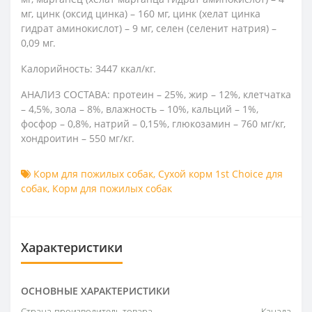
мг, цинк (оксид цинка) – 160 мг, цинк (хелат цинка
гидрат аминокислот) – 9 мг, селен (селенит натрия) –
0,09 мг.
Калорийность: 3447 ккал/кг.
АНАЛИЗ СОСТАВА: протеин – 25%, жир – 12%, клетчатка
– 4,5%, зола – 8%, влажность – 10%, кальций – 1%,
фосфор – 0,8%, натрий – 0,15%, глюкозамин – 760 мг/кг,
хондроитин – 550 мг/кг.
Корм для пожилых собак
,
Сухой корм 1st Choice для
собак
,
Корм для пожилых собак
Характеристики
ОСНОВНЫЕ ХАРАКТЕРИСТИКИ
Страна-производитель товара
Канада