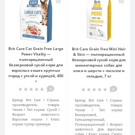
Brit Care Cat Grain Free Large
Brit Care Grain Free Mini Hair
Power Vitality —
& Skin — полнорационный
полнорационный
беззерновой сухой корм для
беззерновой сухой корм для
миниатюрных собак для
взрослых кошек крупных
кожи и шерсти с лососем и
пород с уткой и курицей, 400
сельдью, 7 кг
г
0
0
Бренд:
Brit Care
Страна-
Бренд:
Brit Care
Страна-
производитель товара:
производитель товара:
Чехия
Тип корма:
Сухой
Чехия
Тип корма:
Возраст животного:
Беззерновой,
Взрослые кошки
Класс
Гипоаллергенный,
корма:
Супер-премиум
Полнорационный
Возраст
животного:
Для взрослых
собак
Класс корма:
Супер-