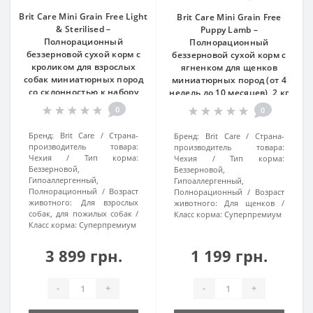
Brit Care Mini Grain Free Light
Brit Care Mini Grain Free
& Sterilised –
Puppy Lamb –
Полнорационный
Полнорационный
беззерновой сухой корм с
беззерновой сухой корм с
кроликом для взрослых
ягненком для щенков
собак миниатюрных пород
миниатюрных пород (от 4
со склонностью к набору
недель до 10 месяцев), 2 кг
веса или после
0
0
стерилизации/кастрации, 7
кг
Бренд:
Brit Care
Страна-
Бренд:
Brit Care
Страна-
производитель товара:
производитель товара:
Чехия
Тип корма:
Чехия
Тип корма:
Беззерновой,
Беззерновой,
Гипоаллергенный,
Гипоаллергенный,
Полнорационный
Возраст
Полнорационный
Возраст
животного:
Для взрослых
животного:
Для щенков
собак, для пожилых собак
Класс корма:
Суперпремиум
Класс корма:
Суперпремиум
3 899 грн.
1 199 грн.
-
+
-
+