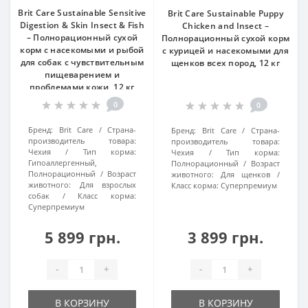
Brit Care Sustainable Sensitive
Brit Care Sustainable Puppy
Digestion & Skin Insect & Fish
Chicken and Insect –
– Полнорационный сухой
Полнорационный сухой корм
корм с насекомыми и рыбой
с курицей и насекомыми для
для собак с чувствительным
щенков всех пород, 12 кг
пищеварением и
проблемами кожи, 12 кг
0
0
Бренд:
Brit Care
Страна-
Бренд:
Brit Care
Страна-
производитель товара:
производитель товара:
Чехия
Тип корма:
Чехия
Тип корма:
Гипоаллергенный,
Полнорационный
Возраст
Полнорационный
Возраст
животного:
Для щенков
животного:
Для взрослых
Класс корма:
Суперпремиум
собак
Класс корма:
Суперпремиум
5 899 грн.
3 899 грн.
-
+
-
+
В КОРЗИНУ
В КОРЗИНУ