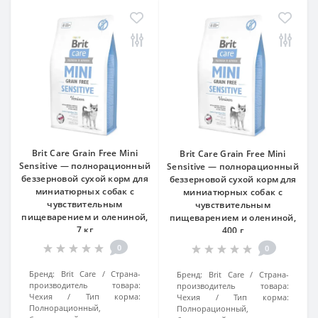
Brit Care Grain Free Mini
Brit Care Grain Free Mini
Sensitive — полнорационный
Sensitive — полнорационный
беззерновой сухой корм для
беззерновой сухой корм для
миниатюрных собак с
миниатюрных собак с
чувствительным
чувствительным
пищеварением и олениной,
пищеварением и олениной,
7 кг
400 г
0
0
Бренд:
Brit Care
Страна-
Бренд:
Brit Care
Страна-
производитель товара:
производитель товара:
Чехия
Тип корма:
Чехия
Тип корма:
Полнорационный,
Полнорационный,