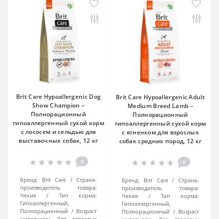
Brit Care Hypoallergenic Dog
Brit Care Hypoallergenic Adult
Show Champion –
Medium Breed Lamb –
Полнорационный
Полнорационный
гипоаллергенный сухой корм
гипоаллергенный сухой корм
с лососем и сельдью для
с ягненком для взрослых
выставочных собак, 12 кг
собак средних пород, 12 кг
0
0
Бренд:
Brit Care
Страна-
Бренд:
Brit Care
Страна-
производитель товара:
производитель товара:
Чехия
Тип корма:
Чехия
Тип корма:
Гипоаллергенный,
Гипоаллергенный,
Полнорационный
Возраст
Полнорационный
Возраст
животного:
Для взрослых