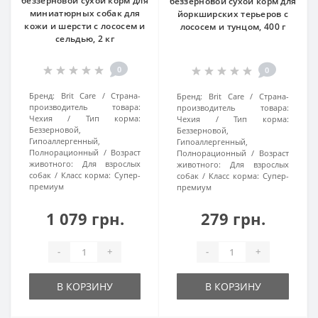
беззерновой сухой корм для
беззерновой сухой корм для
миниатюрных собак для
йоркширских терьеров с
кожи и шерсти с лососем и
лососем и тунцом, 400 г
сельдью, 2 кг
0
0
Бренд:
Brit Care
Страна-
Бренд:
Brit Care
Страна-
производитель товара:
производитель товара:
Чехия
Тип корма:
Чехия
Тип корма:
Беззерновой,
Беззерновой,
Гипоаллергенный,
Гипоаллергенный,
Полнорационный
Возраст
Полнорационный
Возраст
животного:
Для взрослых
животного:
Для взрослых
собак
Класс корма:
Супер-
собак
Класс корма:
Супер-
премиум
премиум
1 079 грн.
279 грн.
-
+
-
+
В КОРЗИНУ
В КОРЗИНУ