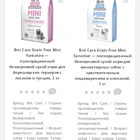
Brit Care Grain Free Mini
Brit Care Grain Free Mini
Yorkshire —
Sensitive — полнорационный
полнорационный
беззерновой сухой корм для
беззерновой сухой корм для
миниатюрных собак с
йоркширских терьеров с
чувствительным
лососем и тунцом, 2 кг
пищеварением и олениной,
2 кг
0
0
Бренд:
Brit Care
Страна-
Бренд:
Brit Care
Страна-
производитель товара:
производитель товара:
Чехия
Тип корма:
Чехия
Тип корма:
Беззерновой,
Полнорационный,
Гипоаллергенный,
беззерновой,
Полнорационный
Возраст
гипоаллергенный
Возраст
животного:
Для взрослых
животного:
Для взрослых
собак
Класс корма:
Супер-
собак
Класс корма:
Супер-