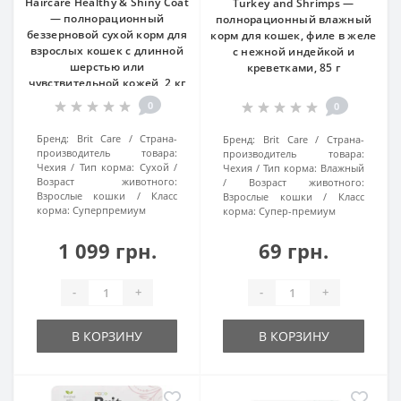
Haircare Healthy & Shiny Coat
Turkey and Shrimps —
— полнорационный
полнорационный влажный
беззерновой сухой корм для
корм для кошек, филе в желе
взрослых кошек с длинной
с нежной индейкой и
шерстью или
креветками, 85 г
чувствительной кожей, 2 кг
0
0
Бренд:
Brit Care
Страна-
Бренд:
Brit Care
Страна-
производитель товара:
производитель товара:
Чехия
Тип корма:
Сухой
Чехия
Тип корма:
Влажный
Возраст животного:
Возраст животного:
Взрослые кошки
Класс
Взрослые кошки
Класс
корма:
Суперпремиум
корма:
Супер-премиум
1 099 грн.
69 грн.
-
+
-
+
В КОРЗИНУ
В КОРЗИНУ