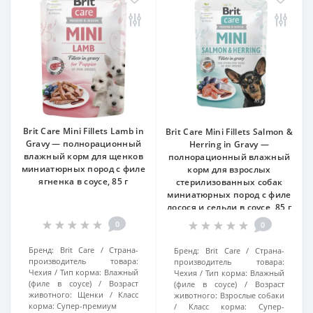
Brit Care Mini Fillets Lamb in
Brit Care Mini Fillets Salmon &
Gravy — полнорационный
Herring in Gravy —
влажный корм для щенков
полнорационный влажный
миниатюрных пород с филе
корм для взрослых
ягненка в соусе, 85 г
стерилизованных собак
миниатюрных пород с филе
лосося и сельди в соусе, 85 г
0
0
Бренд:
Brit Care
Страна-
Бренд:
Brit Care
Страна-
производитель товара:
производитель товара:
Чехия
Тип корма:
Влажный
Чехия
Тип корма:
Влажный
(филе в соусе)
Возраст
(филе в соусе)
Возраст
животного:
Щенки
Класс
животного:
Взрослые собаки
корма:
Супер-премиум
Класс корма:
Супер-