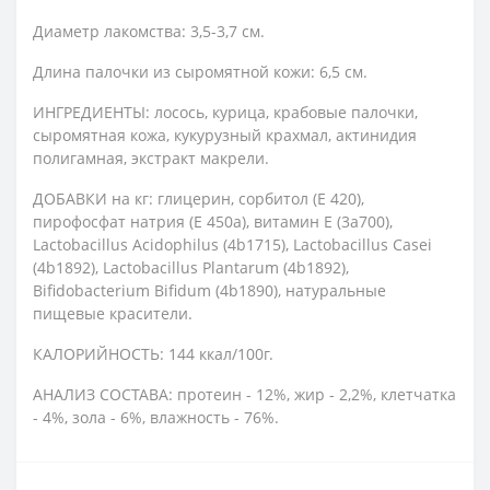
Диаметр лакомства: 3,5-3,7 см.
Длина палочки из сыромятной кожи: 6,5 см.
ИНГРЕДИЕНТЫ: лосось, курица, крабовые палочки,
сыромятная кожа, кукурузный крахмал, актинидия
полигамная, экстракт макрели.
ДОБАВКИ на кг: глицерин, сорбитол (E 420),
пирофосфат натрия (E 450a), витамин E (3a700),
Lactobacillus Acidophilus (4b1715), Lactobacillus Casei
(4b1892), Lactobacillus Plantarum (4b1892),
Bifidobacterium Bifidum (4b1890), натуральные
пищевые красители.
КАЛОРИЙНОСТЬ: 144 ккал/100г.
АНАЛИЗ СОСТАВА: протеин - 12%, жир - 2,2%, клетчатка
- 4%, зола - 6%, влажность - 76%.