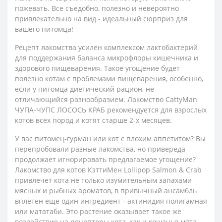
пожевать. Все съедобно, полезно и невероятно
привлекательно на вид - идеальный сюрприз для
вашего питомца!
Рецепт лакомства усилен комплексом лактобактерий
для поддержания баланса микрофлоры кишечника и
здорового пищеварения. Такое угощение будет
полезно котам с проблемами пищеварения, особенно,
если у питомца диетический рацион, не
отличающийся разнообразием. Лакомство CattyMan
ЧУПА-ЧУПС ЛОСОСЬ КРАБ рекомендуется для взрослых
котов всех пород и котят старше 2-х месяцев.
У вас питомец-гурман или кот с плохим аппетитом? Вы
перепробовали разные лакомства, но привереда
продолжает игнорировать предлагаемое угощение?
Лакомство для котов КэттиМен Lollipop Salmon & Crab
привлечет кота не только изумительным запахами
мясных и рыбных ароматов, в привычный ансамбль
вплетен еще один ингредиент - актинидия полигамная
или мататаби. Это растение оказывает такое же
воздействие на рецепторы кота, как и кошачья мята,