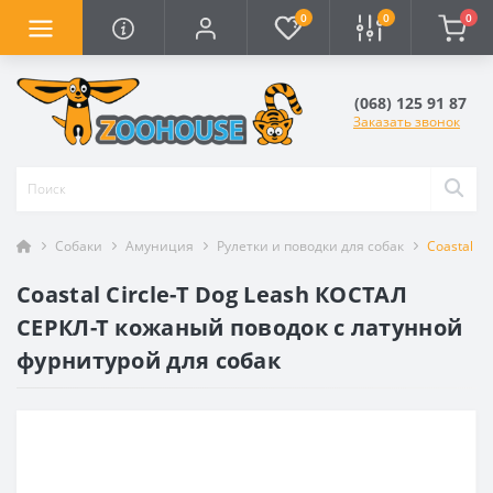
0
0
0
(068) 125 91 87
Заказать звонок
Собаки
Амуниция
Рулетки и поводки для собак
Coastal C
Coastal Circle-T Dog Leash КОСТАЛ
СЕРКЛ-Т кожаный поводок с латунной
фурнитурой для собак