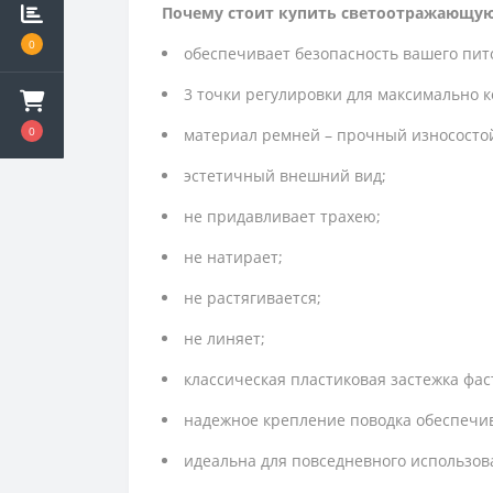
Почему стоит купить светоотражающую ш
0
обеспечивает безопасность вашего пит
3 точки регулировки для максимально 
0
материал ремней – прочный износосто
эстетичный внешний вид;
не придавливает трахею;
не натирает;
не растягивается;
не линяет;
классическая пластиковая застежка фас
надежное крепление поводка обеспечив
идеальна для повседневного использов