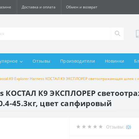
газине
Доставка и оплата
Обмен и возврат
улярное
Отзывы
Производители
Новинки
Б
astal K9 Explorer Harness КОСТАЛ К9 ЭКСПЛОРЕР светоотражающая шлея с н
ness КОСТАЛ К9 ЭКСПЛОРЕР светоот
0.4-45.3кг, цвет сапфировый
Отзывы:
(0)