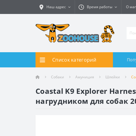
Наш адрес
Время работы
О ма
Список категорий
Поп
Собаки
Амуниция
Шлейки
Co
Coastal K9 Explorer Har
нагрудником для собак 2