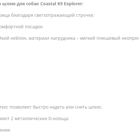
лею для собак Coastal K9 Explorer:
омца благодаря светоотражающей строчке;
комфортной посадки;
йкий нейлон, материал нагрудника – мягкий плюшевый неопре
текс позволяет быстро надеть или снять шлею;
ают 2 металлических D-кольца;
ания;