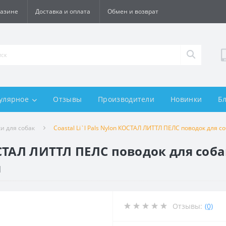
газине
Доставка и оплата
Обмен и возврат
улярное
Отзывы
Производители
Новинки
Б
и для собак
Coastal Li`l Pals Nylon КОСТАЛ ЛИТТЛ ПЕЛС поводок для с
КОСТАЛ ЛИТТЛ ПЕЛС поводок для соб
й
Отзывы:
(0)