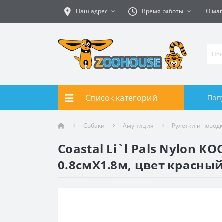
Наш адрес
Время работы
О ма
Список категорий
Поп
Собаки
Амуниция
Рулетки и поводк
Coastal Li`l Pals Nylon 
0.8смХ1.8м, цвет красны