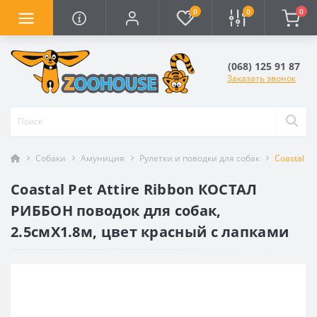
0
0
0
(068) 125 91 87
Заказать звонок
Собаки
Амуниция
Рулетки и поводки для собак
Coastal P
Coastal Pet Attire Ribbon КОСТАЛ
РИББОН поводок для собак,
2.5смХ1.8м, цвет красный с лапками