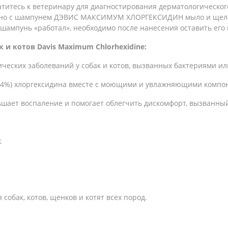
итесь к ветеринару для диагностирования дерматологическог
стно с шампунем ДЭВИС МАКСИМУМ ХЛОРГЕКСИДИН мыло и щелоч
шампунь «работал», необходимо после нанесения оставить его н
 и котов Davis Maximum Chlorhexidine:
ческих заболеваний у собак и котов, вызванных бактериями и
(4%) хлоргексидина вместе с моющими и увлажняющими компо
ньшает воспаление и помогает облегчить дискомфорт, вызванн
;
собак, котов, щенков и котят всех пород.