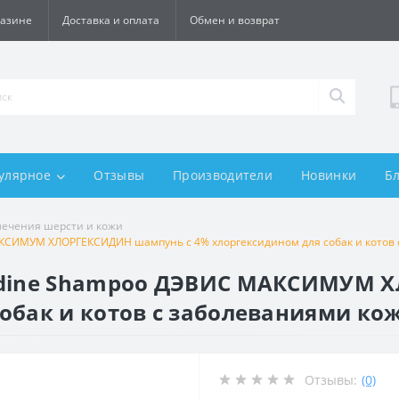
газине
Доставка и оплата
Обмен и возврат
улярное
Отзывы
Производители
Новинки
Б
лечения шерсти и кожи
КСИМУМ ХЛОРГЕКСИДИН шампунь с 4% хлоргексидином для собак и котов с
xidine Shampoo ДЭВИС МАКСИМУМ 
обак и котов с заболеваниями кожи
Отзывы:
(0)