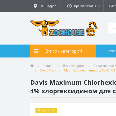
Наш адрес
Время работы
О ма
Список категорий
Поп
Кошки
Ветеринария
Средства для 
Davis Maximum Chlorhexidine Shampoo ДЭВИС МА
Davis Maximum Chlorhe
4% хлоргексидином для с
Популярный