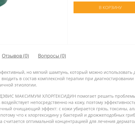
В КОРЗИНУ
Отзывов (0)
Вопросы
(0)
ффективный, но мягкий шампунь, который можно использовать д
т входить в состав комплексной терапии при диагностировании
ичной этиологии.
а ДЭВИС МАКСИМУМ ХЛОРГЕКСИДИН помогает решить проблемы 
 воздействует непосредственно на кожу, поэтому эффективност
личный очищающий эффект: с кожи убирается грязь, токсины, ал
отому что к хлоргексидину у бактерий и дрожжеподобных гриб
 считается оптимальной концентрацией для лечения дермато