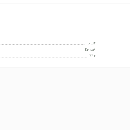
5 шт
Китай
32 г