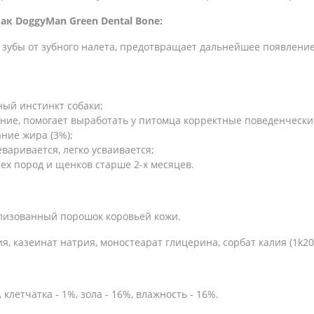
ак DoggyMan Green Dental Bone:
зубы от зубного налета, предотвращает дальнейшее появление
ый инстинкт собаки;
ние, помогает выработать у питомца корректные поведенческ
ние жира (3%);
аривается, легко усваивается;
сех пород и щенков старше 2-х месяцев.
изованный порошок коровьей кожи.
я, казеинат натрия, моностеарат глицерина, сорбат калия (1k20
клетчатка - 1%, зола - 16%, влажность - 16%.