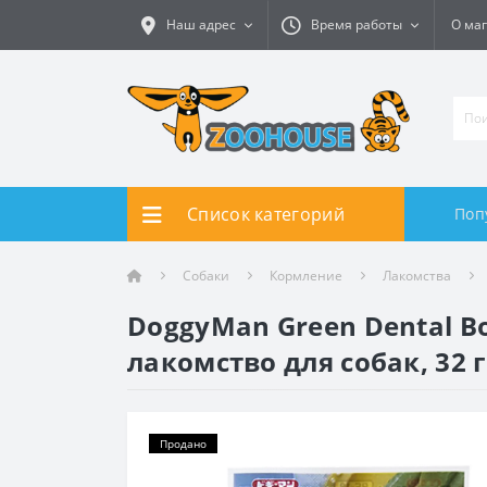
Наш адрес
Время работы
О ма
Список категорий
Поп
Собаки
Кормление
Лакомства
DoggyMan Green Dental 
лакомство для собак, 32 г
Продано