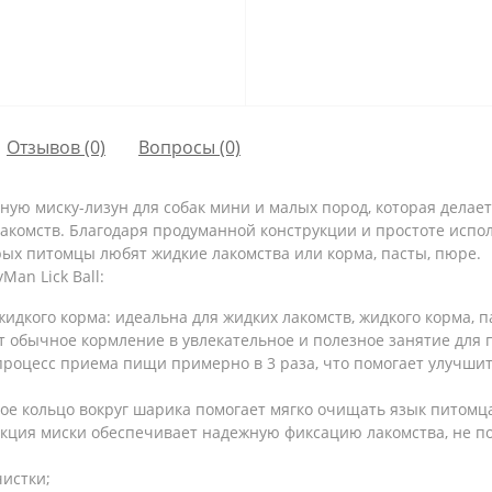
Отзывов (0)
Вопросы
(0)
ьную миску-лизун для собак мини и малых пород, которая дела
акомств. Благодаря продуманной конструкции и простоте испо
рых питомцы любят жидкие лакомства или корма, пасты, пюре.
Man Lick Ball:
идкого корма: идеальна для жидких лакомств, жидкого корма, па
обычное кормление в увлекательное и полезное занятие для п
процесс приема пищи примерно в 3 раза, что помогает улучш
ое кольцо вокруг шарика помогает мягко очищать язык питомца
кция миски обеспечивает надежную фиксацию лакомства, не по
чистки;