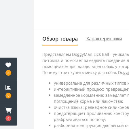
Обзор товара
Характеристики
Представляем DoggyMan Lick Ball - уникал
питомца и помогает замедлить поедание л
помощником для владельцев собак, у кото
Почему стоит купить миску для собак Doggy
0
универсальна для различных типов ж
интерактивный процесс: превращает 
замедленное кормление: замедляет 
0
поглощение корма или лакомства;
очистка языка: рельефное силиконов
предотвращает проливание: констру
0
разбрызгиваться по полу;
разборная конструкция для легкой о