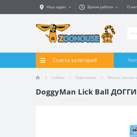
Наш адрес
Время работы
О ма
Список категорий
Поп
Собаки
Кормление
Миски, поилки 
DoggyMan Lick Ball ДОГ