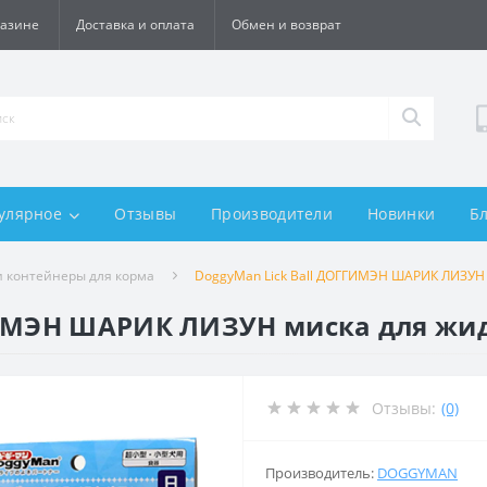
газине
Доставка и оплата
Обмен и возврат
улярное
Отзывы
Производители
Новинки
Б
и контейнеры для корма
DoggyMan Lick Ball ДОГГИМЭН ШАРИК ЛИЗУН 
ГИМЭН ШАРИК ЛИЗУН миска для жид
Отзывы:
(0)
Производитель:
DOGGYMAN