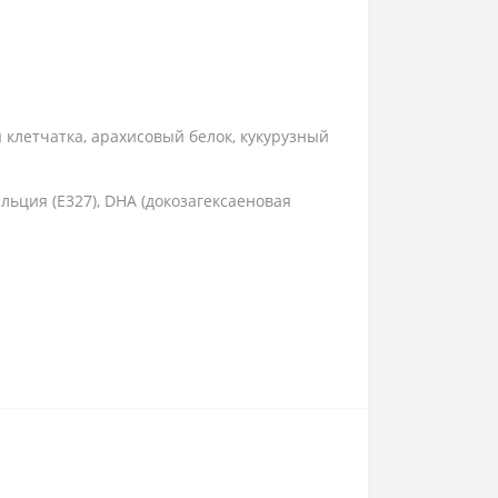
 клетчатка, арахисовый белок, кукурузный
альция (E327), DHA (докозагексаеновая