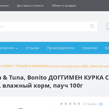
газине
Доставка и оплата
Обмен и возврат
улярное
Отзывы
Производители
Новинки
Б
МЕН КУРКА С ТУНЦОМ И МАКРЕЛЬЮ в желе консервы для собак, влажный корм
en & Tuna, Bonito ДОГГИМЕН КУРКА
, влажный корм, пауч 100г
Отзывы:
(0)