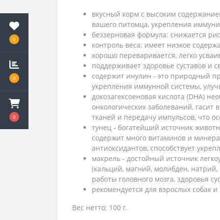
вкусный корм с высоким содержанием
вашего питомца, укрепления иммуни
беззерновая формула: снижается рис
0
контроль веса: имеет низкое содержа
хорошо переваривается, легко усваи
поддерживает здоровье суставов и с
содержит инулин - это природный п
0
укрепления иммунной системы, улу
докозагексоеновая кислота (DHA) не
онкологических заболеваний, гасит 
тканей и передачу импульсов, что о
0
тунец - богатейший источник животн
содержит много витаминов и минералов
антиоксидантов, способствует укре
макрель - достойный источник легкоу
(кальций, магний, молибден, натрий,
работы головного мозга, здоровья су
рекомендуется для взрослых собак и
Вес нетто: 100 г.