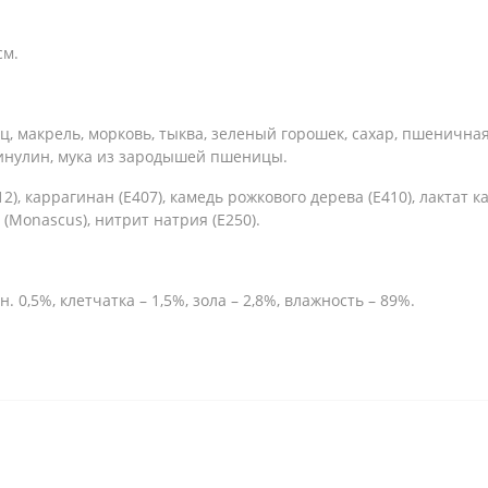
см.
, макрель, морковь, тыква, зеленый горошек, сахар, пшеничная
, инулин, мука из зародышей пшеницы.
2), каррагинан (E407), камедь рожкового дерева (E410), лактат к
(Monascus), нитрит натрия (E250).
 0,5%, клетчатка – 1,5%, зола – 2,8%, влажность – 89%.