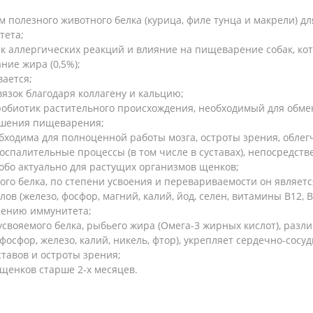
 полезного животного белка (курица, филе тунца и макрели) д
тета;
к аллергических реакций и влияние на пищеварение собак, ко
ние жира (0,5%);
вается;
вязок благодаря коллагену и кальцию;
робиотик растительного происхождения, необходимый для обмен
чшения пищеварения;
обходима для полноценной работы мозга, остроты зрения, облег
воспалительные процессы (в том числе в суставах), непосредс
собо актуально для растущих организмов щенков;
ого белка, по степени усвоения и перевариваемости он являет
 (железо, фосфор, магний, калий, йод, селен, витамины В12, В6, 
плению иммунитета;
свояемого белка, рыбьего жира (Омега-3 жирных кислот), разли
 фосфор, железо, калий, никель, фтор), укрепляет сердечно-сосу
ставов и остроты зрения;
 щенков старше 2-х месяцев.