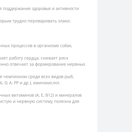
ля поддержания здоровья и активности
торым трудно переваривать злаки;
ных процессов в организме собак,
чает работу сердца, снижает риск
твенно отвечает за формирование нервных
ся чемпионом среди всех видов рыб,
D, А, РР и др.), аминокислот,
чных витаминов (А, Е, В12) и минералов
дистую и нервную систему, полезна для