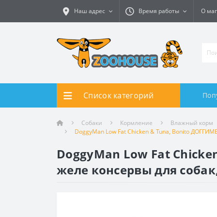
Наш адрес
Время работы
О ма
Список категорий
Поп
Собаки
Кормление
Влажный корм
DoggyMan Low Fat Chicken & Tuna, Bonito ДОГГИ
DoggyMan Low Fat Chick
желе консервы для собак