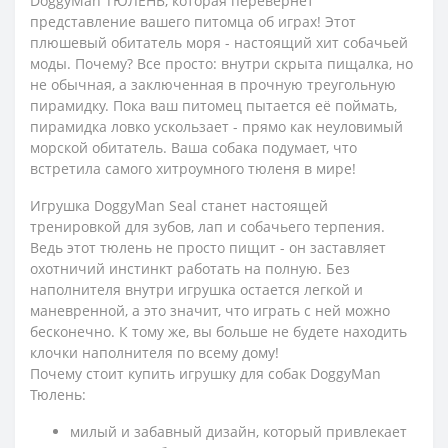
DoggyMan ТЮЛЕНЬ, которая перевернет
представление вашего питомца об играх! Этот
плюшевый обитатель моря - настоящий хит собачьей
моды. Почему? Все просто: внутри скрыта пищалка, но
не обычная, а заключенная в прочную треугольную
пирамидку. Пока ваш питомец пытается её поймать,
пирамидка ловко ускользает - прямо как неуловимый
морской обитатель. Ваша собака подумает, что
встретила самого хитроумного тюленя в мире!
Игрушка DoggyMan Seal станет настоящей
тренировкой для зубов, лап и собачьего терпения.
Ведь этот тюлень не просто пищит - он заставляет
охотничий инстинкт работать на полную. Без
наполнителя внутри игрушка остается легкой и
маневренной, а это значит, что играть с ней можно
бесконечно. К тому же, вы больше не будете находить
клочки наполнителя по всему дому!
Почему стоит купить игрушку для собак DoggyMan
Тюлень:
милый и забавный дизайн, который привлекает