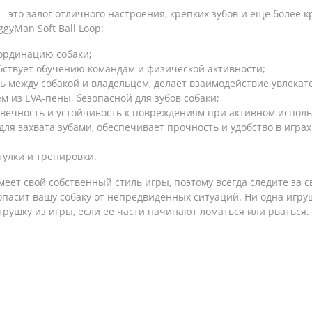
 - это залог отличного настроения, крепких зубов и еще более 
gyMan Soft Ball Loop:
оординацию собаки;
бствует обучению командам и физической активности;
ь между собакой и владельцем, делает взаимодействие увлекат
м из EVA-пены, безопасной для зубов собаки;
овечность и устойчивость к повреждениям при активном испол
для захвата зубами, обеспечивает прочность и удобство в играх
огулки и тренировки.
еет свой собственный стиль игры, поэтому всегда следите за 
опасит вашу собаку от непредвиденных ситуаций. Ни одна игру
грушку из игры, если ее части начинают ломаться или рваться.