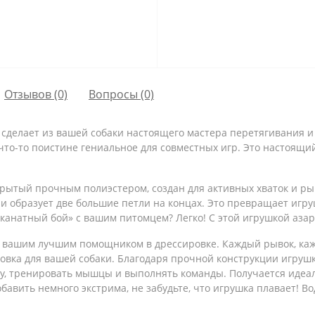
Отзывов (0)
Вопросы
(0)
ая сделает из вашей собаки настоящего мастера перетягивания 
 что-то поистине гениальное для совместных игр. Это настоящ
рытый прочным полиэстером, создан для активных хваток и ры
 и образует две большие петли на концах. Это превращает игр
«канатный бой» с вашим питомцем? Легко! С этой игрушкой азар
нет вашим лучшим помощником в дрессировке. Каждый рывок, каж
вка для вашей собаки. Благодаря прочной конструкции игрушк
ку, тренировать мышцы и выполнять команды. Получается иде
бавить немного экстрима, не забудьте, что игрушка плавает! 