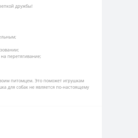
крепкой дружбы!
ельным;
ьзовании;
 на перетягивание;
своим питомцем. Это поможет игрушкам
шка для собак не является по-настоящему