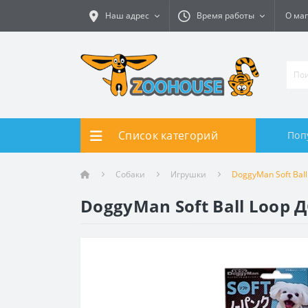
Наш адрес
Время работы
О ма
Список категорий
Поп
Собаки
Игрушки
DoggyMan Soft Ba
DoggyMan Soft Ball Loo