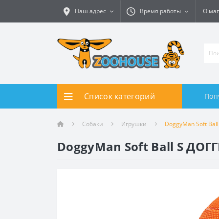
Наш адрес
Время работы
О ма
Список категорий
Поп
Собаки
Игрушки
DoggyMan Soft Ba
DoggyMan Soft Ball S Д