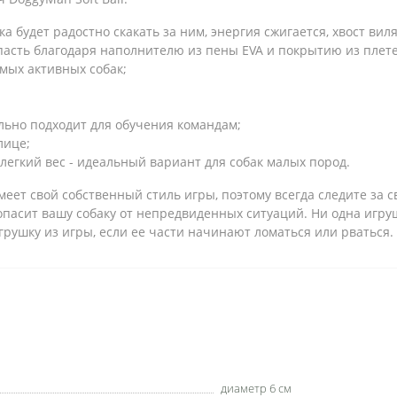
ка будет радостно скакать за ним, энергия сжигается, хвост виля
 пасть благодаря наполнителю из пены EVA и покрытию из плет
мых активных собак;
льно подходит для обучения командам;
лице;
легкий вес - идеальный вариант для собак малых пород.
еет свой собственный стиль игры, поэтому всегда следите за 
опасит вашу собаку от непредвиденных ситуаций. Ни одна игру
грушку из игры, если ее части начинают ломаться или рваться.
диаметр 6 см