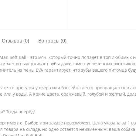
Отзывов (0)
Вопросы
(0)
Man Soft Ball - это мяч, который точно попадет в топ любимых 
какивает и выдерживает зубы даже самых увлеченных охотников
нитель из пены EVA гарантирует, что зубы вашего питомца буд
 так что прогулка у озера или бассейна легко превращается в 
ице или у воды. А яркие цвета, оранжевый, голубой и желтый, 
и? Тогда вперёд!
ортименте. Выбор при заказе невозможен. Цена указана за 1 в
 товара на складе, но одно остаётся неизменным: ваша собака б
 DoggyMan Soft Ball: