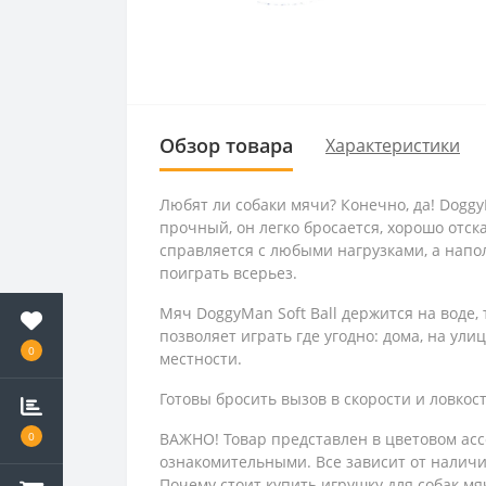
Обзор товара
Характеристики
Любят ли собаки мячи? Конечно, да! Doggy
прочный, он легко бросается, хорошо отс
справляется с любыми нагрузками, а напол
поиграть всерьез.
Мяч DoggyMan Soft Ball держится на воде,
позволяет играть где угодно: дома, на ул
0
местности.
Готовы бросить вызов в скорости и ловкост
ВАЖНО! Товар представлен в цветовом асс
0
ознакомительными. Все зависит от наличия
Почему стоит купить игрушку для собак мяч