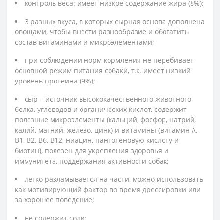
контроль веса: имеет низкое содержание жира (8%);
3 разных вкуса, в которых сырная основа дополнена
овощами, чтобы внести разнообразие и обогатить
состав витаминами и микроэлементами;
при соблюдении норм кормления не перебивает
основной режим питания собаки, т.к. имеет низкий
уровень протеина (9%);
сыр – источник высококачественного животного
белка, углеводов и органических кислот, содержит
полезные микроэлементы (кальций, фосфор, натрий,
калий, магний, железо, цинк) и витамины (витамин А,
В1, В2, В6, В12, ниацин, пантотеновую кислоту и
биотин), полезен для укрепления здоровья и
иммунитета, поддержания активности собак;
легко разламывается на части, можно использовать
как мотивирующий фактор во время дрессировки или
за хорошее поведение;
не содержит соли;