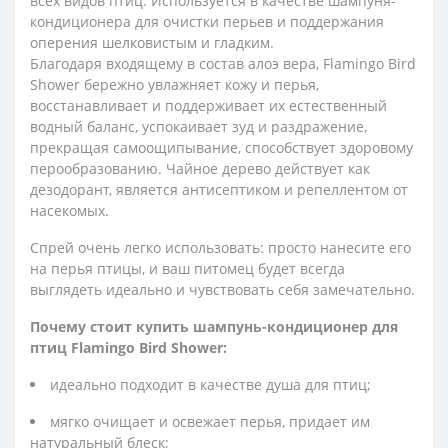
всех видов птиц. Используется в качестве шампуня-
кондиционера для очистки перьев и поддержания
оперения шелковистым и гладким.
Благодаря входящему в состав алоэ вера, Flamingo Bird
Shower бережно увлажняет кожу и перья,
восстанавливает и поддерживает их естественный
водный баланс, успокаивает зуд и раздражение,
прекращая самоощипывание, способствует здоровому
перообразованию. Чайное дерево действует как
дезодорант, является антисептиком и репеллентом от
насекомых.
Спрей очень легко использовать: просто нанесите его
на перья птицы, и ваш питомец будет всегда
выглядеть идеально и чувствовать себя замечательно.
Почему стоит купить шампунь-кондиционер для
птиц Flamingo Bird Shower:
идеально подходит в качестве душа для птиц;
мягко очищает и освежает перья, придает им
натуральный блеск;