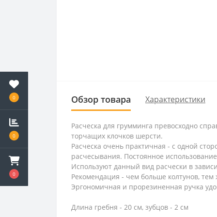
Обзор товара
Характеристики
0
Расческа для грумминга превосходно справ
торчащих клочков шерсти.
0
Расческа очень практичная - с одной стор
расчесывания. Постоянное использование
Используют данный вид расчески в зависи
0
Рекомендация - чем больше колтунов, тем
Эргономичная и прорезиненная ручка удоб
Длина гребня - 20 см, зубцов - 2 см