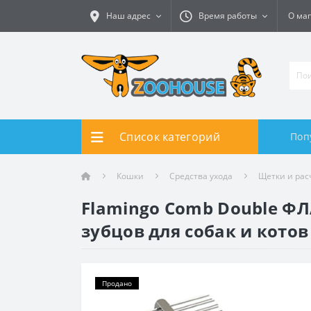
Наш адрес
Время работы
О ма
Список категорий
Поп
Кошки
Средства ухода
Щетки и рас
Flamingo Comb Double Ф
зубцов для собак и котов
Продано