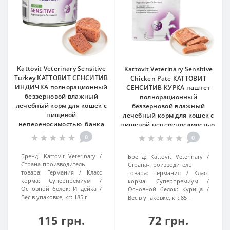
Kattovit Veterinary Sensitive
Kattovit Veterinary Sensitive
Turkey КАТТОВИТ СЕНСИТИВ
Chicken Pate КАТТОВИТ
ИНДИЧКА полнорационный
СЕНСИТИВ КУРКА паштет
беззерновой влажный
полнорационный
лечебный корм для кошек с
беззерновой влажный
пищевой
лечебный корм для кошек с
непереносимостью, банка
пищевой непереносимостью,
185г
пауч 85г
0
0
Бренд:
Kattovit Veterinary
Бренд:
Kattovit Veterinary
Страна-производитель
Страна-производитель
товара:
Германия
Класс
товара:
Германия
Класс
корма:
Суперпремиум
корма:
Суперпремиум
Основной белок:
Индейка
Основной белок:
Курица
Вес в упаковке, кг:
185 г
Вес в упаковке, кг:
85 г
115 грн.
72 грн.