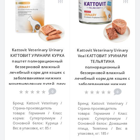
Kattovit Veterinary Urinary
Kattovit Veterinary Urinary
КАТТОВИТ УРИНАРИ КУРКА
Veal КАТТОВИТ УРИНАРИ
паштет полнорационный
ТЕЛЬЯТИНА
беззерновой влажный
полнорационный
лечебный корм для кошек с
беззерновой влажный
заболеваниями нижних
лечебный корм для кошек с
мочевыводящих путей, пауч
заболеваниями нижних
85г
мочевыводящих путей,
0
0
банка 185г
Бренд:
Kattovit Veterinary
Бренд:
Kattovit Veterinary
Страна-производитель
Страна-производитель
товара:
Германия
Класс
товара:
Германия
Класс
корма:
Суперпремиум
корма:
Суперпремиум
Основной белок:
Курица
Основной белок:
Домашняя
Вес в упаковке, кг:
85 г
птица, Телятина
Вес в
упаковке, кг:
185 г