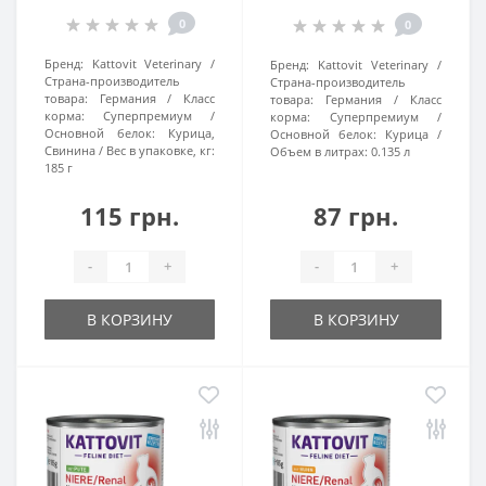
0
0
Бренд:
Kattovit Veterinary
Бренд:
Kattovit Veterinary
Страна-производитель
Страна-производитель
товара:
Германия
Класс
товара:
Германия
Класс
корма:
Суперпремиум
корма:
Суперпремиум
Основной белок:
Курица,
Основной белок:
Курица
Свинина
Вес в упаковке, кг:
Объем в литрах:
0.135 л
185 г
115 грн.
87 грн.
-
+
-
+
В КОРЗИНУ
В КОРЗИНУ