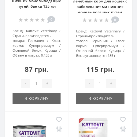
нижних мочевыводящих
лечебный корм для кошек с
путей, банка 135 мл
заболеваниями нижних
мочевыводящих путей,
банка 185г
0
0
Бренд:
Kattovit Veterinary
Бренд:
Kattovit Veterinary
Страна-производитель
Страна-производитель
товара:
Германия
Класс
товара:
Германия
Класс
корма:
Суперпремиум
корма:
Суперпремиум
Основной белок:
Курица
Основной белок:
Курица
Объем в литрах:
0.135 л
Вес в упаковке, кг:
185 г
87 грн.
115 грн.
-
+
-
+
В КОРЗИНУ
В КОРЗИНУ