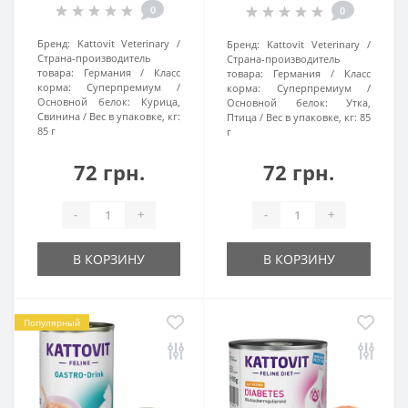
поджелудочной железы,
0
0
пауч 85г
Бренд:
Kattovit Veterinary
Бренд:
Kattovit Veterinary
Страна-производитель
Страна-производитель
товара:
Германия
Класс
товара:
Германия
Класс
корма:
Суперпремиум
корма:
Суперпремиум
Основной белок:
Курица,
Основной белок:
Утка,
Свинина
Вес в упаковке, кг:
Птица
Вес в упаковке, кг:
85
85 г
г
72 грн.
72 грн.
-
+
-
+
В КОРЗИНУ
В КОРЗИНУ
Популярный