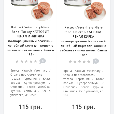
Kattovit Veterinary Niere
Kattovit Veterinary Niere
Renal Turkey КАТТОВИТ
Renal Chicken КАТТОВИТ
РЕНАЛ ИНДИЧКА
РЕНАЛ КУРКА
полнорационный влажный
полнорационный влажный
лечебный корм для кошек с
лечебный корм для кошек с
заболеваниями почек, банка
заболеваниями почек, банка
185г
185г
0
0
Бренд:
Kattovit Veterinary
Бренд:
Kattovit Veterinary
Страна-производитель
Страна-производитель
товара:
Германия
Класс
товара:
Германия
Класс
корма:
Суперпремиум
корма:
Суперпремиум
Основной белок:
Индейка,
Основной белок:
Курица,
Курица, Свинина
Вес в
Свинина
Вес в упаковке, кг:
упаковке, кг:
185 г
185 г
115 грн.
115 грн.