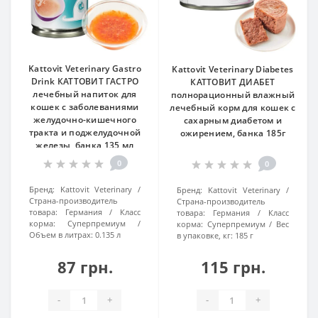
Kattovit Veterinary Gastro
Kattovit Veterinary Diabetes
Drink КАТТОВИТ ГАСТРО
КАТТОВИТ ДИАБЕТ
лечебный напиток для
полнорационный влажный
кошек с заболеваниями
лечебный корм для кошек с
желудочно-кишечного
сахарным диабетом и
тракта и поджелудочной
ожирением, банка 185г
железы, банка 135 мл
0
0
Бренд:
Kattovit Veterinary
Бренд:
Kattovit Veterinary
Страна-производитель
Страна-производитель
товара:
Германия
Класс
товара:
Германия
Класс
корма:
Суперпремиум
корма:
Суперпремиум
Вес
Объем в литрах:
0.135 л
в упаковке, кг:
185 г
87 грн.
115 грн.
-
+
-
+