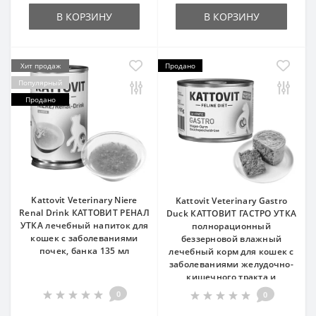
В КОРЗИНУ
В КОРЗИНУ
Хит продаж
Продано
Популярный
Продано
Kattovit Veterinary Niere
Kattovit Veterinary Gastro
Renal Drink КАТТОВИТ РЕНАЛ
Duck КАТТОВИТ ГАСТРО УТКА
УТКА лечебный напиток для
полнорационный
кошек с заболеваниями
беззерновой влажный
почек, банка 135 мл
лечебный корм для кошек с
заболеваниями желудочно-
кишечного тракта и
поджелудочной железы,
0
0
банка 185г