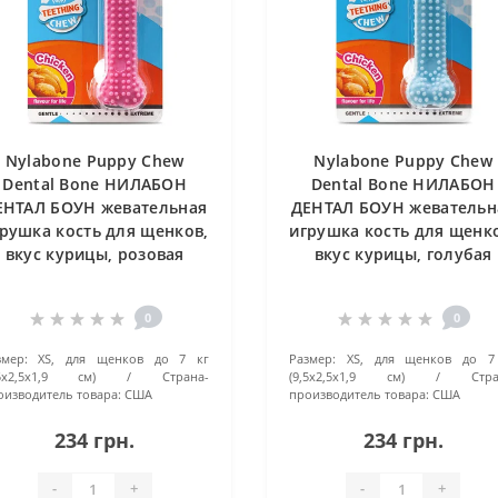
Nylabone Puppy Chew
Nylabone Puppy Chew
Dental Bone НИЛАБОН
Dental Bone НИЛАБОН
ЕНТАЛ БОУН жевательная
ДЕНТАЛ БОУН жевательн
рушка кость для щенков,
игрушка кость для щенк
вкус курицы, розовая
вкус курицы, голубая
0
0
змер:
XS, для щенков до 7 кг
Размер:
XS, для щенков до 7
,5x2,5x1,9 см)
Страна-
(9,5x2,5x1,9 см)
Стра
оизводитель товара:
США
производитель товара:
США
234 грн.
234 грн.
-
+
-
+