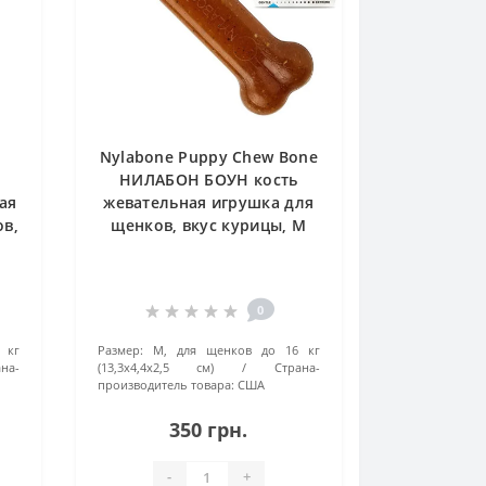
Nylabone Puppy Chew Bone
НИЛАБОН БОУН кость
ая
жевательная игрушка для
ов,
щенков, вкус курицы, М
0
 кг
Размер:
M, для щенков до 16 кг
на-
(13,3x4,4x2,5 см)
Страна-
производитель товара:
США
350 грн.
-
+