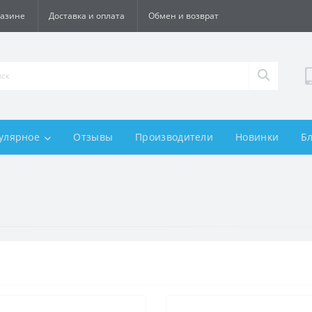
газине
Доставка и оплата
Обмен и возврат
улярное
Отзывы
Производители
Новинки
Б