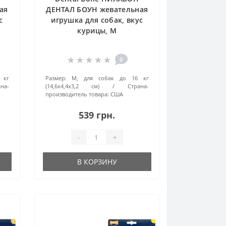
ая
ДЕНТАЛ БОУН жевательная
с
игрушка для собак, вкус
курицы, М
0
 кг
Размер:
M, для собак до 16 кг
на-
(14,6x4,4x3,2 см)
Страна-
производитель товара:
США
539 грн.
-
+
В КОРЗИНУ