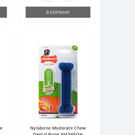
В КОРЗИНУ
w
Nylabone Moderate Chew
Dental Bone НИЛАБОН