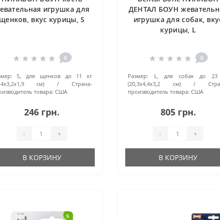
евательная игрушка для
ДЕНТАЛ БОУН жевательн
щенков, вкус курицы, S
игрушка для собак, вку
курицы, L
0
0
змер:
S, для щенков до 11 кг
Размер:
L, для собак до 23
1,4x3,2x1,9 см)
Страна-
(20,3x4,4x3,2 см)
Стра
оизводитель товара:
США
производитель товара:
США
246 грн.
805 грн.
-
+
-
+
В КОРЗИНУ
В КОРЗИНУ