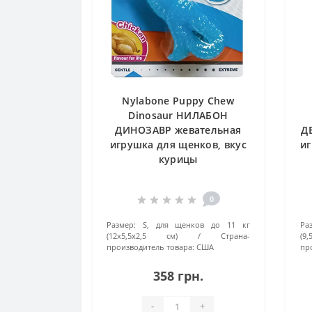
Nylabone Puppy Chew
Dinosaur НИЛАБОН
ДИНОЗАВР жевательная
Д
игрушка для щенков, вкус
иг
курицы
0
Размер:
S, для щенков до 11 кг
Ра
(12x5,5x2,5 см)
Страна-
(9
производитель товара:
США
пр
358 грн.
-
+