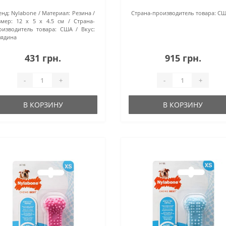
енд:
Nylabone
Материал:
Резина
Страна-производитель товара:
СШ
змер:
12 х 5 х 4.5 см
Страна-
оизводитель товара:
США
Вкус:
вядина
431 грн.
915 грн.
-
+
-
+
В КОРЗИНУ
В КОРЗИНУ