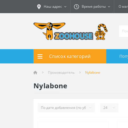
Наш адрес
Время работы
О ма
Список категорий
Поп
Производитель
Nylabone
Nylabone