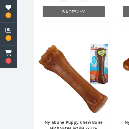
В КОРЗИНУ
0
0
0
Nylabone Puppy Chew Bone
N
НИЛАБОН БОУН кость