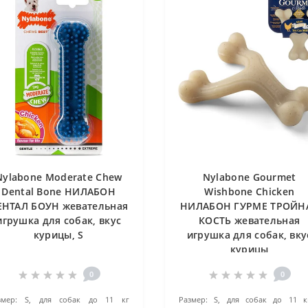
Nylabone Moderate Chew
Nylabone Gourmet
Dental Bone НИЛАБОН
Wishbone Chicken
ЕНТАЛ БОУН жевательная
НИЛАБОН ГУРМЕ ТРОЙН
игрушка для собак, вкус
КОСТЬ жевательная
курицы, S
игрушка для собак, вку
курицы
0
0
змер:
S, для собак до 11 кг
Размер:
S, для собак до 11 к