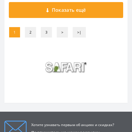
Показать ещё
1
2
3
>
>|
Хотите узнавать первым об акциях и скидках?