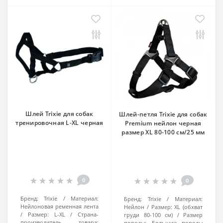
Шлей Trixie для собак
Шлей-петля Trixie для собак
тренировочная L-XL черная
Premium нейлон черная
размер XL 80-100 см/25 мм
0
0
Бренд:
Trixie
Материал:
Бренд:
Trixie
Материал:
Нейлоновая ременная лента
Нейлон
Размер:
XL (обхват
Размер:
L-XL
Страна-
груди 80-100 см)
Размер
производитель товара:
породы:
Большие породы