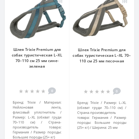
Шлея Trixie Premium для
Шлея Trixie Premium для
собак туристическая L–XL
собак туристическая L–XL 70–
70–110 см 25 мм сине-
110 см 25 мм песочная
зеленая
0
0
Бренд:
Trixie
Материал:
Бренд:
Trixie
Размер:
L–XL
Нейлоновая лента,
(обхват груди 70–110 см)
флисовый уплотнитель
Страна-производитель
Размер:
L–XL (обхват груди
товара:
Германия
Размер
70–110 см)
Страна-
породы:
Большие породы
производитель товара:
(25+ кг)
Ширина:
25 мм
Германия
Размер породы:
Большие породы (25+ кг)