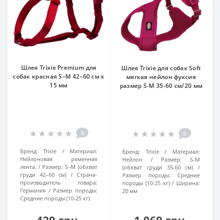
Шлея Trixie Premium для
Шлея Trixie для собак Soft
собак красная S–M 42–60 см х
мягкая нейлон фуксия
15 мм
размер S-M 35-60 см/20 мм
0
0
Бренд:
Trixie
Материал:
Бренд:
Trixie
Материал:
Нейлоновая ременная
Нейлон
Размер:
S-M
лента.
Размер:
S–M (обхват
(обхват груди 35-60 см)
груди 42–60 см)
Страна-
Размер породы:
Средние
производитель товара:
породы (10-25 кг)
Ширина:
Германия
Размер породы:
20 мм
Средние породы (10-25 кг)
429 грн.
1 069 грн.