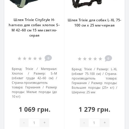
Шлея Trixie CityStyle H-
Шлея Trixie для собак L-XL 75-
harness для собак хлопок S–
100 см х 25 мм черная
M 42–60 см 15 мм светло-
серая
0
0
Бренд:
Trixie
Материал:
Бренд:
Trixie
Размер:
L-XL
Хлопок
Размер:
S–M
(обхват 75-100 см)
Страна-
(обхват груди 42–60 см)
производитель товара:
Страна-производитель
Германия
Размер породы:
товара:
Германия
Размер
Большие породы (25+ кг)
породы:
Малые породы (до
Ширина:
25 мм
10 кг)
1 069 грн.
1 279 грн.
-
+
-
+