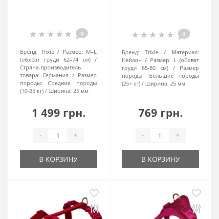
0
0
Бренд:
Trixie
Размер:
M–L
Бренд:
Trixie
Материал:
(обхват груди 62–74 см)
Нейлон
Размер:
L (обхват
Страна-производитель
груди 65-80 см)
Размер
товара:
Германия
Размер
породы:
Большие породы
породы:
Средние породы
(25+ кг)
Ширина:
25 мм
(10-25 кг)
Ширина:
25 мм
1 499 грн.
769 грн.
-
+
-
+
В КОРЗИНУ
В КОРЗИНУ