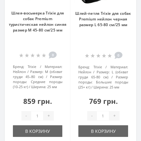
Шлея-восьмерка Trixie для
Шлей-петля Trixie для собак
собак Premium
Premium нейлон черная
туристическая нейлон синяя
размер L 65-80 см/25 мм
размер M 45-80 см/25 мм
0
0
Бренд:
Trixie
Материал:
Бренд:
Trixie
Материал:
Нейлон
Размер:
M (обхват
Нейлон
Размер:
L (обхват
груди 45–80 см)
Размер
груди 65-80 см)
Размер
породы:
Средние породы
породы:
Большие породы
(10-25 кг)
Ширина:
25 мм
(25+ кг)
Ширина:
25 мм
859 грн.
769 грн.
-
+
-
+
В КОРЗИНУ
В КОРЗИНУ