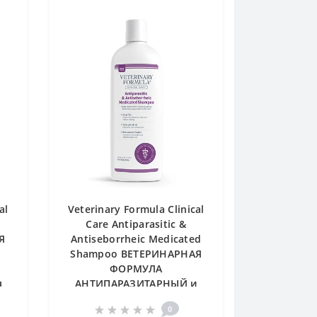
al
Veterinary Formula Clinical
Care Antiparasitic &
Я
Antiseborrheic Medicated
Shampoo ВЕТЕРИНАРНАЯ
ФОРМУЛА
я
АНТИПАРАЗИТАРНЫЙ и
ей
АНТИСЕБОРЕЙНЫЙ
0
лечебный шампунь с