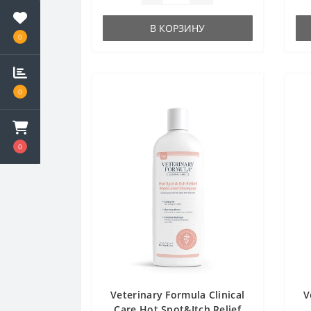
В КОРЗИНУ
0
0
0
Veterinary Formula Clinical
V
Care Hot Spot&Itch Relief