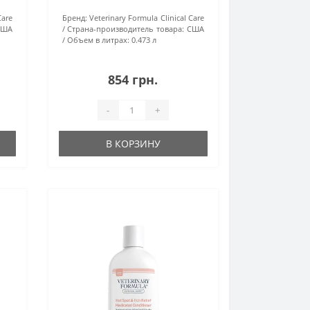
дегтем, серой,
Care
Бренд:
Veterinary Formula Clinical Care
салициловой кислотой для
США
Страна-производитель товара:
США
собак
Объем в литрах:
0.473 л
854 грн.
-
+
В КОРЗИНУ