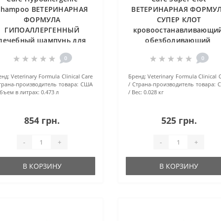
Shampoo ВЕТЕРИНАРНАЯ
ВЕТЕРИНАРНАЯ ФОРМУ
ФОРМУЛА
СУПЕР КЛОТ
ГИПОАЛЛЕРГЕННЫЙ
кровоостанавливающий
лечебный шампунь для
обезболивающий,
обак и кошек с аллергией
дезинфицирующий гел
0
0
или чувствительной
кожей, 0.473 л
енд:
Veterinary Formula Clinical Care
Бренд:
Veterinary Formula Clinical 
трана-производитель товара:
США
Страна-производитель товара:
бъем в литрах:
0.473 л
Вес:
0.028 кг
854 грн.
525 грн.
-
+
-
+
В КОРЗИНУ
В КОРЗИНУ