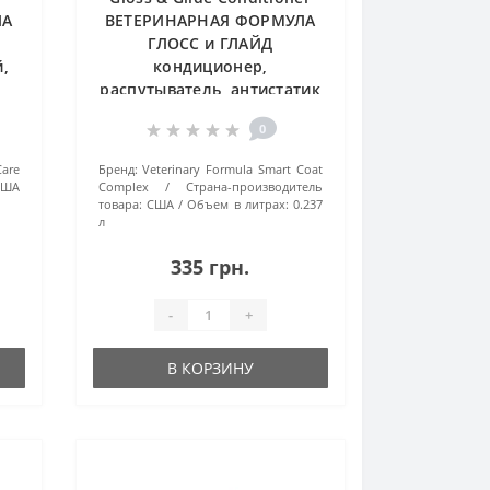
ЛА
ВЕТЕРИНАРНАЯ ФОРМУЛА
ГЛОСС и ГЛАЙД
,
кондиционер,
распутыватель, антистатик
ь
для собак и кошек, спрей
0
Care
Бренд:
Veterinary Formula Smart Coat
США
Complex
Страна-производитель
товара:
США
Объем в литрах:
0.237
л
335 грн.
-
+
В КОРЗИНУ