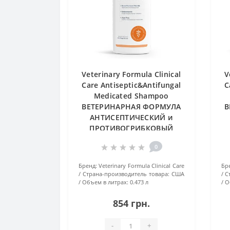
Veterinary Formula Clinical
V
Care Antiseptic&Antifungal
C
Medicated Shampoo
ВЕТЕРИНАРНАЯ ФОРМУЛА
В
АНТИСЕПТИЧЕСКИЙ и
ПРОТИВОГРИБКОВЫЙ
лечебный шампунь с
0
хлоридом бензетония и
кетоконазолом для собак
к
Бренд:
Veterinary Formula Clinical Care
Бр
и кошек, 0.473 л
Страна-производитель товара:
США
С
Объем в литрах:
0.473 л
О
854 грн.
-
+