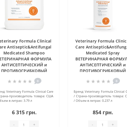
eterinary Formula Clinical
Veterinary Formula Clinic
are Antiseptic&Antifungal
Care Antiseptic&Antifung
Medicated Shampoo
Medicated Spray
ЕТЕРИНАРНАЯ ФОРМУЛА
ВЕТЕРИНАРНАЯ ФОРМУ
АНТИСЕПТИЧЕСКИЙ и
АНТИСЕПТИЧЕСКИЙ и
ПРОТИВОГРИБКОВЫЙ
ПРОТИВОГРИБКОВЫЙ
лечебный шампунь с
лечебный спрей с
0
0
хлоридом бензетония и
хлоргексидином и
етоконазолом для собак
кератином для собак 
енд:
Veterinary Formula Clinical Care
Бренд:
Veterinary Formula Clinical 
и кошек, 3.79 л
кошек
трана-производитель товара:
США
Страна-производитель товара:
бъем в литрах:
3.79 л
Объем в литрах:
0.237 л
6 315 грн.
854 грн.
-
+
-
+