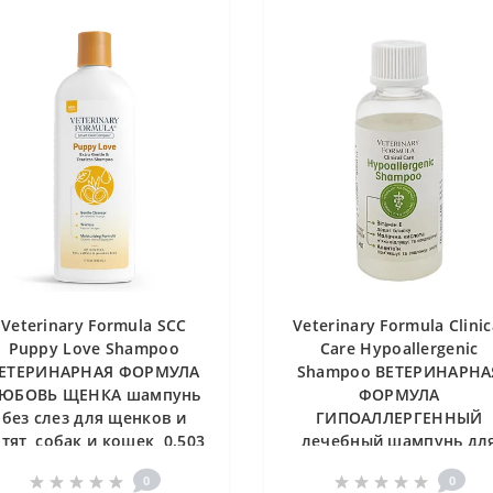
Veterinary Formula SCC
Veterinary Formula Clinic
Puppy Love Shampoo
Care Hypoallergenic
ЕТЕРИНАРНАЯ ФОРМУЛА
Shampoo ВЕТЕРИНАРНА
ЮБОВЬ ЩЕНКА шампунь
ФОРМУЛА
без слез для щенков и
ГИПОАЛЛЕРГЕННЫЙ
тят, собак и кошек, 0.503
лечебный шампунь дл
л
собак и кошек с аллерги
0
0
или чувствительной