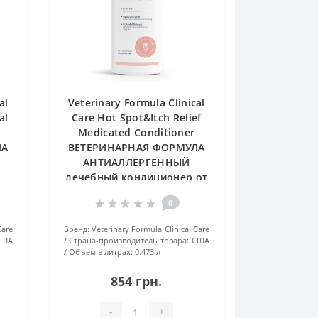
al
Veterinary Formula Clinical
al
Care Hot Spot&Itch Relief
Medicated Conditioner
ЛА
ВЕТЕРИНАРНАЯ ФОРМУЛА
АНТИАЛЛЕРГЕННЫЙ
лечебный кондиционер от
зуда и раздражения для
0
собак и кошек
и
Care
Бренд:
Veterinary Formula Clinical Care
США
Страна-производитель товара:
США
Объем в литрах:
0.473 л
854 грн.
-
+