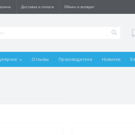
газине
Доставка и оплата
Обмен и возврат
улярное
Отзывы
Производители
Новинки
Б