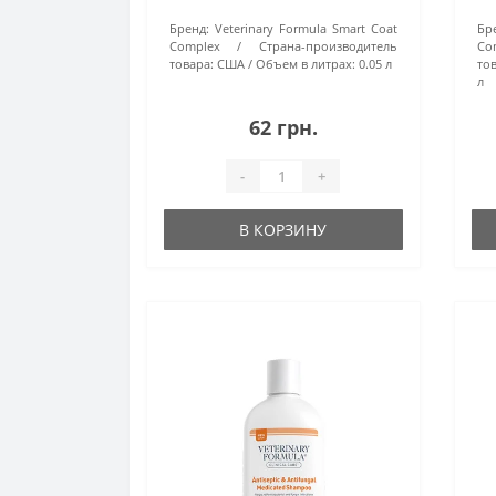
Бренд:
Veterinary Formula Smart Coat
Бр
Complex
Страна-производитель
Co
товара:
США
Объем в литрах:
0.05 л
тов
л
62 грн.
-
+
В КОРЗИНУ