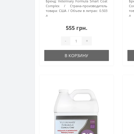
Бренд:
Veterinary Formula Smart Coat
Бр
Complex
Страна-производитель
Co
товара:
США
Объем в литрах:
0.503
тов
л
л
555 грн.
-
+
В КОРЗИНУ