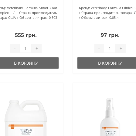
кожей, 0.05 л
енд:
Veterinary Formula Smart Coat
Бренд:
Veterinary Formula Clinical 
mplex
Страна-производитель
Страна-производитель товара:
ара:
США
Объем в литрах:
0.503
Объем в литрах:
0.05 л
555 грн.
97 грн.
-
+
-
+
В КОРЗИНУ
В КОРЗИНУ