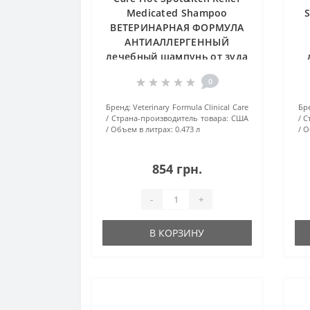
Medicated Shampoo
ВЕТЕРИНАРНАЯ ФОРМУЛА
АНТИАЛЛЕРГЕННЫЙ
лечебный шампунь от зуда
и раздражения с
с
0
лидокаином и
гидрокартизоном для
Бренд:
Veterinary Formula Clinical Care
Бр
собак и кошек, 0.473 л
Страна-производитель товара:
США
С
Объем в литрах:
0.473 л
О
854 грн.
-
+
В КОРЗИНУ