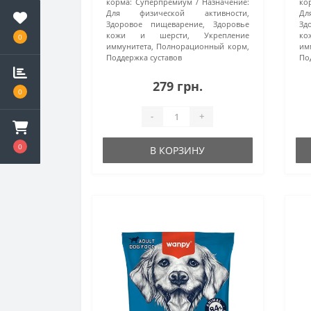
корма:
Суперпремиум
Назначение:
ко
Для физической активности,
Дл
Здоровое пищеварение, Здоровье
Зд
кожи и шерсти, Укрепление
ко
0
иммунитета, Полнорационный корм,
им
Поддержка суставов
По
279 грн.
0
-
+
0
В КОРЗИНУ