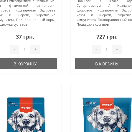
рма:
Суперпремиум
Назначение:
Пожилой
Класс кор
я физической активности,
Суперпремиум
Назначен
оровое пищеварение, Здоровье
Здоровое пищеварение, Здоро
жи и шерсти, Укрепление
кожи и шерсти, Укрепле
мунитета, Полнорационный корм,
иммунитета, Полнорационный ко
ддержка суставов
Поддержка суставов
37 грн.
727 грн.
-
+
-
+
В КОРЗИНУ
В КОРЗИНУ