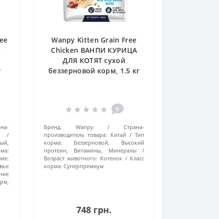
ee
Wanpy Kitten Grain Free
Ь
Chicken ВАНПИ КУРИЦА
ДЛЯ КОТЯТ сухой
г
беззерновой корм, 1.5 кг
0
на-
Бренд:
Wanpy
Страна-
производитель товара:
Китай
Тип
ый,
корма:
Беззерновой, Высокий
ма:
протеин, Витамины, Минералы
ие:
Возраст животного:
Котенок
Класс
вье
корма:
Суперпремиум
ние
рм,
748 грн.