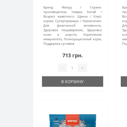
Бренд:
Wanpy
Страна-
Бр
производитель товара:
Китай
пр
Возраст животного:
Щенок
Класс
Во
корма:
Суперпремиум
Назначение:
ко
Для физической активности,
Дл
Здоровое пищеварение, Здоровье
Зд
кожи и шерсти, Укрепление
ко
иммунитета, Полнорационный корм,
им
Поддержка суставов
По
713 грн.
-
+
В КОРЗИНУ