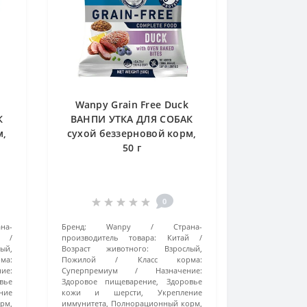
Wanpy Grain Free Duck
К
ВАНПИ УТКА ДЛЯ СОБАК
м,
сухой беззерновой корм,
50 г
0
на-
Бренд:
Wanpy
Страна-
производитель товара:
Китай
ый,
Возраст животного:
Взрослый,
ма:
Пожилой
Класс корма:
ие:
Суперпремиум
Назначение:
вье
Здоровое пищеварение, Здоровье
ние
кожи и шерсти, Укрепление
рм,
иммунитета, Полнорационный корм,