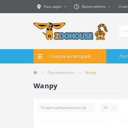
Наш адрес
Время работы
О ма
Список категорий
Поп
Производитель
Wanpy
Wanpy