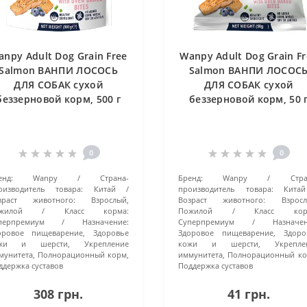
anpy Adult Dog Grain Free
Wanpy Adult Dog Grain Fr
Salmon ВАНПИ ЛОСОСЬ
Salmon ВАНПИ ЛОСОС
ДЛЯ СОБАК сухой
ДЛЯ СОБАК сухой
беззерновой корм, 500 г
беззерновой корм, 50 
0
0
енд:
Wanpy
Страна-
Бренд:
Wanpy
Стра
оизводитель товара:
Китай
производитель товара:
Китай
зраст животного:
Взрослый,
Возраст животного:
Взросл
жилой
Класс корма:
Пожилой
Класс кор
перпремиум
Назначение:
Суперпремиум
Назначен
оровое пищеварение, Здоровье
Здоровое пищеварение, Здоро
жи и шерсти, Укрепление
кожи и шерсти, Укрепле
мунитета, Полнорационный корм,
иммунитета, Полнорационный ко
ддержка суставов
Поддержка суставов
308 грн.
41 грн.