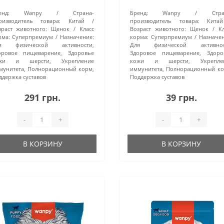
енд:
Wanpy
Страна-
Бренд:
Wanpy
Стра
оизводитель товара:
Китай
производитель товара:
Китай
зраст животного:
Щенок
Класс
Возраст животного:
Щенок
К
рма:
Суперпремиум
Назначение:
корма:
Суперпремиум
Назначен
я физической активности,
Для физической активнос
оровое пищеварение, Здоровье
Здоровое пищеварение, Здоро
жи и шерсти, Укрепление
кожи и шерсти, Укрепле
мунитета, Полнорационный корм,
иммунитета, Полнорационный ко
ддержка суставов
Поддержка суставов
291 грн.
39 грн.
-
+
-
+
В КОРЗИНУ
В КОРЗИНУ