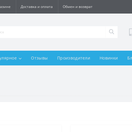
газине
Доставка и оплата
Обмен и возврат
улярное
Отзывы
Производители
Новинки
Б