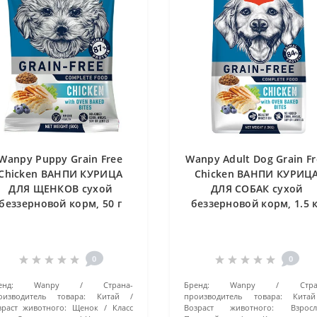
Wanpy Puppy Grain Free
Wanpy Adult Dog Grain Fr
Chicken ВАНПИ КУРИЦА
Chicken ВАНПИ КУРИЦ
ДЛЯ ЩЕНКОВ сухой
ДЛЯ СОБАК сухой
беззерновой корм, 50 г
беззерновой корм, 1.5 
0
0
енд:
Wanpy
Страна-
Бренд:
Wanpy
Стра
оизводитель товара:
Китай
производитель товара:
Китай
зраст животного:
Щенок
Класс
Возраст животного:
Взросл