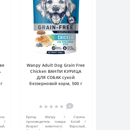
ee
Wanpy Adult Dog Grain Free
А
Chicken ВАНПИ КУРИЦА
ДЛЯ СОБАК сухой
кг
беззерновой корм, 500 г
0
на-
Бренд:
Wanpy
Страна-
производитель товара:
Китай
ый,
Возраст животного:
Взрослый,