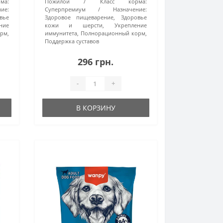
ма:
Пожилой
Класс корма:
ие:
Суперпремиум
Назначение:
вье
Здоровое пищеварение, Здоровье
ние
кожи и шерсти, Укрепление
рм,
иммунитета, Полнорационный корм,
Поддержка суставов
296 грн.
-
+
В КОРЗИНУ