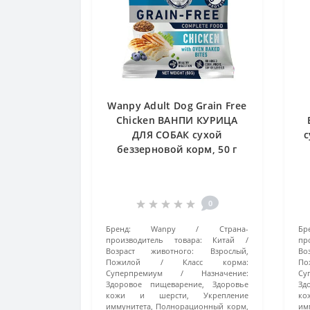
Wanpy Adult Dog Grain Free
Chicken ВАНПИ КУРИЦА
ДЛЯ СОБАК сухой
с
беззерновой корм, 50 г
0
Бренд:
Wanpy
Страна-
Бр
производитель товара:
Китай
пр
Возраст животного:
Взрослый,
Во
Пожилой
Класс корма:
По
Суперпремиум
Назначение:
Су
Здоровое пищеварение, Здоровье
Зд
кожи и шерсти, Укрепление
ко
иммунитета, Полнорационный корм,
им