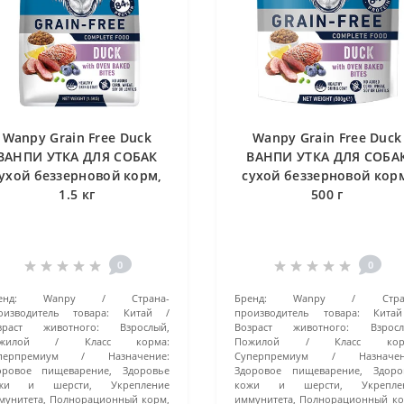
Wanpy Grain Free Duck
Wanpy Grain Free Duck
ВАНПИ УТКА ДЛЯ СОБАК
ВАНПИ УТКА ДЛЯ СОБА
ухой беззерновой корм,
сухой беззерновой кор
1.5 кг
500 г
0
0
енд:
Wanpy
Страна-
Бренд:
Wanpy
Стра
оизводитель товара:
Китай
производитель товара:
Китай
зраст животного:
Взрослый,
Возраст животного:
Взросл
жилой
Класс корма:
Пожилой
Класс кор
перпремиум
Назначение:
Суперпремиум
Назначен
оровое пищеварение, Здоровье
Здоровое пищеварение, Здоро
жи и шерсти, Укрепление
кожи и шерсти, Укрепле
мунитета, Полнорационный корм,
иммунитета, Полнорационный ко