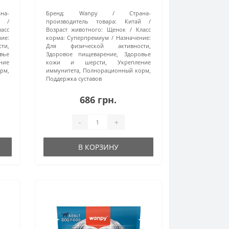
на-
Бренд:
Wanpy
Страна-
производитель товара:
Китай
ласс
Возраст животного:
Щенок
Класс
ие:
корма:
Суперпремиум
Назначение:
ти,
Для физической активности,
вье
Здоровое пищеварение, Здоровье
ние
кожи и шерсти, Укрепление
рм,
иммунитета, Полнорационный корм,
Поддержка суставов
686 грн.
-
+
В КОРЗИНУ