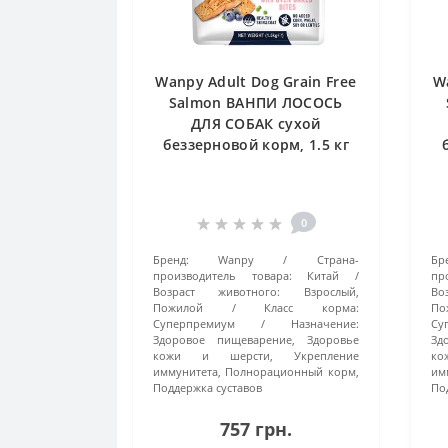
Wanpy Adult Dog Grain Free
W
Salmon ВАНПИ ЛОСОСЬ
ДЛЯ СОБАК сухой
беззерновой корм, 1.5 кг
0
Бренд:
Wanpy
Страна-
Бр
производитель товара:
Китай
пр
Возраст животного:
Взрослый,
Во
Пожилой
Класс корма:
По
Суперпремиум
Назначение:
Су
Здоровое пищеварение, Здоровье
Зд
кожи и шерсти, Укрепление
ко
иммунитета, Полнорационный корм,
им
Поддержка суставов
По
757 грн.