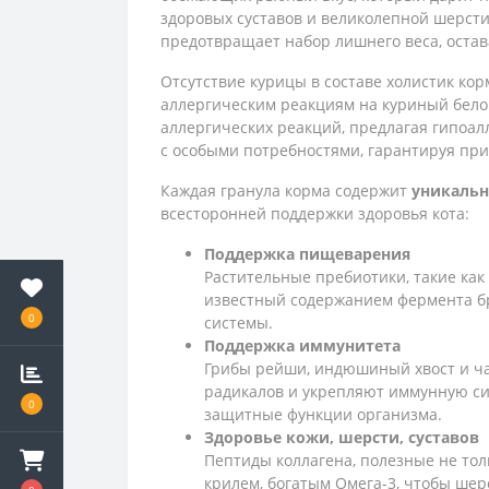
здоровых суставов и великолепной шерст
предотвращает набор лишнего веса, оста
Отсутствие курицы в составе холистик кор
аллергическим реакциям на куриный бело
аллергических реакций, предлагая гипоал
с особыми потребностями, гарантируя пр
Каждая гранула корма содержит
уникальн
всесторонней поддержки здоровья кота:
Поддержка пищеварения
Растительные пребиотики, такие ка
известный содержанием фермента б
0
системы.
Поддержка иммунитета
Грибы рейши, индюшиный хвост и ча
радикалов и укрепляют иммунную си
0
защитные функции организма.
Здоровье кожи, шерсти, суставов
Пептиды коллагена, полезные не тол
крилем, богатым Омега-3, чтобы шер