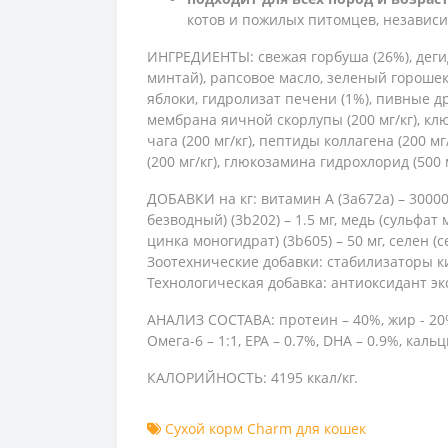
котов и пожилых питомцев, независи
ИНГРЕДИЕНТЫ: свежая горбуша (26%), дегид
минтай), рапсовое масло, зеленый горошек
яблоки, гидролизат печени (1%), пивные 
мембрана яичной скорлупы (200 мг/кг), клюк
чага (200 мг/кг), пептиды коллагена (200 м
(200 мг/кг), глюкозамина гидрохлорид (500 
ДОБАВКИ на кг: витамин A (3a672a) – 30000 М
безводный) (3b202) – 1.5 мг, медь (сульфат 
цинка моногидрат) (3b605) – 50 мг, селен (с
Зоотехнические добавки: стабилизаторы к
Технологическая добавка: антиоксидант эк
АНАЛИЗ СОСТАВА: протеин – 40%, жир - 20%,
Омега-6 – 1:1, EPA – 0.7%, DHA – 0.9%, кал
КАЛОРИЙНОСТЬ: 4195 ккал/кг.
Сухой корм Charm для кошек