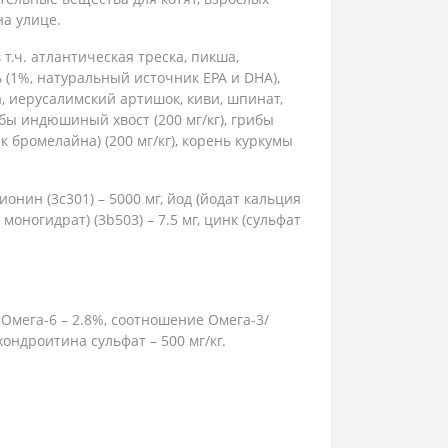
на улице.
т.ч. атлантическая треска, пикша,
 (1%, натуральный источник EPA и DHA),
, иерусалимский артишок, киви, шпинат,
рибы индюшиный хвост (200 мг/кг), грибы
ик бромелайна) (200 мг/кг), корень куркумы
ионин (3c301) – 5000 мг, йод (йодат кальция
 моногидрат) (3b503) – 7.5 мг, цинк (сульфат
, Омега-6 – 2.8%, соотношение Омега-3/
 хондроитина сульфат – 500 мг/кг.