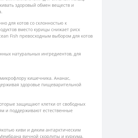
живать здоровый обмен веществ и
а.
но для котов со склонностью к
одуктов вместо курицы снижает риск
cean Fish превосходным выбором для котов
анных натуральных ингредиентов, для
 микрофлору кишечника. Ананас,
ддерживая здоровье пищеварительной
которые защищают клетки от свободных
ням и поддерживают естественные
мякотью киви и диким антарктическим
 Мембрана яичной скорлупы и куркума,