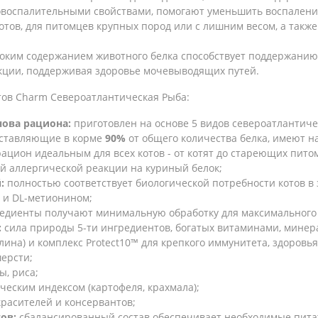
воспалительными свойствами, помогают уменьшить воспаление
тов, для питомцев крупных пород или с лишним весом, а также 
соким содержанием животного белка способствует поддержанию
кции, поддерживая здоровье мочевыводящих путей.
отов Charm Североатлантическая Рыба:
нова рациона:
приготовлен на основе 5 видов североатлантич
оставляющие в корме
90%
от общего количества белка, имеют 
рацион идеальным для всех котов - от котят до стареющих пито
й аллергической реакции на куриный белок;
:
полностью соответствует биологической потребности котов в
м и DL-метионином;
едиенты получают минимальную обработку для максимального 
:
сила природы 5-ти ингредиентов, богатых витаминами, минер
лина) и комплекс Protect10™ для крепкого иммунитета, здоров
шерсти;
ы, риса;
ческим индексом (картофеля, крахмала);
красителей и консервантов;
ов:
сбалансированный состав обеспечивает необходимые питат