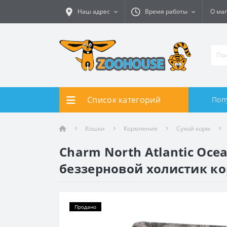
Наш адрес
Время работы
О ма
Список категорий
Поп
Кошки
Кормление
Сухой корм
Charm North Atlantic Oc
беззерновой холистик кор
Продано