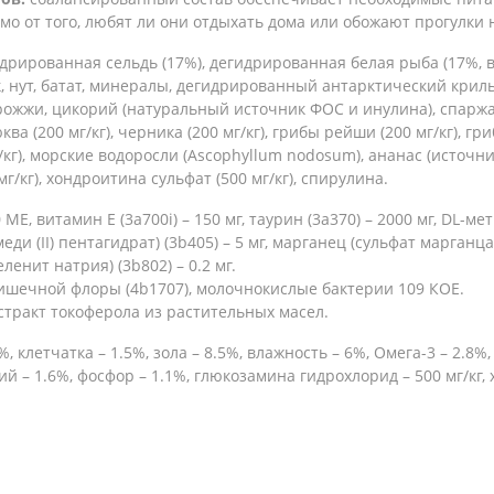
мо от того, любят ли они отдыхать дома или обожают прогулки 
рированная сельдь (17%), дегидрированная белая рыба (17%, в 
, нут, батат, минералы, дегидрированный антарктический криль
дрожжи, цикорий (натуральный источник ФОС и инулина), спаржа
ва (200 мг/кг), черника (200 мг/кг), грибы рейши (200 мг/кг), г
г/кг), морские водоросли (Ascophyllum nodosum), ананас (источн
мг/кг), хондроитина сульфат (500 мг/кг), спирулина.
Е, витамин E (3a700i) – 150 мг, таурин (3a370) – 2000 мг, DL-мет
меди (II) пентагидрат) (3b405) – 5 мг, марганец (сульфат марганца
еленит натрия) (3b802) – 0.2 мг.
ишечной флоры (4b1707), молочнокислые бактерии 109 КОЕ.
стракт токоферола из растительных масел.
 клетчатка – 1.5%, зола – 8.5%, влажность – 6%, Омега-3 – 2.8%
ьций – 1.6%, фосфор – 1.1%, глюкозамина гидрохлорид – 500 мг/кг,