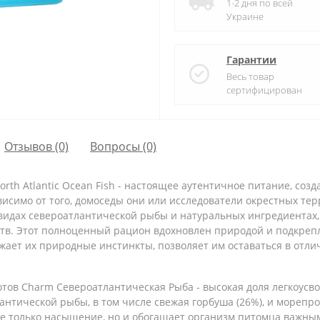
1-2 дня по всей
Украине
Гарантии
Весь товар
сертифицирован
Отзывов (0)
Вопросы
(0)
rth Atlantic Ocean Fish - настоящее аутентичное питание, созд
исимо от того, домоседы они или исследователи окрестных тер
х видах североатлантической рыбы и натуральных ингредиентах
тв. Этот полноценный рацион вдохновлен природой и подкреп
ажает их природные инстинкты, позволяет им оставаться в отли
котов Charm Североатлантическая Рыба - высокая доля легкоусв
антической рыбы, в том числе свежая горбуша (26%), и морепро
е только насыщение, но и обогащает организм питомца важны