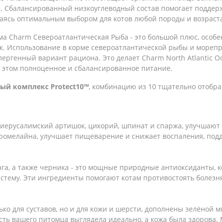
и. Сбалансированный низкоуглеводный состав помогает поддер
ваясь оптимальным выбором для котов любой породы и возраст
ма Charm Североатлантическая Рыба - это большой плюс, особен
к. Использование в корме североатлантической рыбы и морепр
лергенный вариант рациона. Это делает Charm North Atlantic O
и этом полноценное и сбалансированное питание.
ый комплекс Protect10™
, комбинацию из 10 тщательно отобр
к иерусалимский артишок, цикорий, шпинат и спаржа, улучшают
ромелайна, улучшает пищеварение и снижает воспаления, по
га, а также черника - это мощные природные антиоксиданты, 
стему. Эти ингредиенты помогают котам противостоять болез
ько для суставов, но и для кожи и шерсти, дополнены зелёной 
сть вашего питомца выглядела идеально, а кожа была здорова.