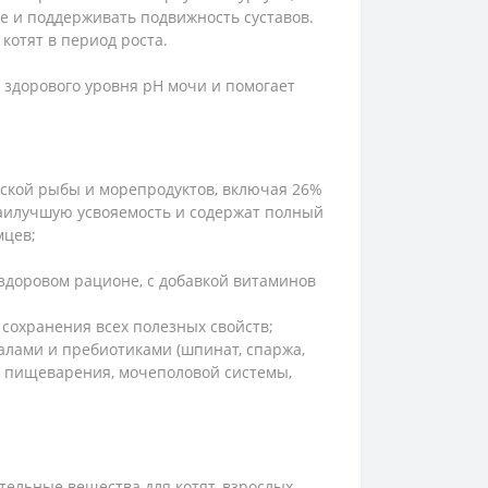
 и поддерживать подвижность суставов.
котят в период роста.
 здорового уровня рН мочи и помогает
еской рыбы и морепродуктов, включая 26%
наилучшую усвояемость и содержат полный
мцев;
 здоровом рационе, с добавкой витаминов
сохранения всех полезных свойств;
алами и пребиотиками (шпинат, спаржа,
ья пищеварения, мочеполовой системы,
ельные вещества для котят, взрослых