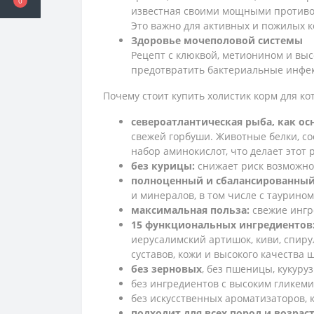
0
известная своими мощными противо
Это важно для активных и пожилых ко
Здоровье мочеполовой системы
Рецепт с клюквой, метионином и вы
предотвратить бактериальные инфе
Почему стоит купить холистик корм для к
североатлантическая рыба, как ос
свежей горбуши. Животные белки, с
набор аминокислот, что делает этот 
без курицы:
снижает риск возможно
полноценный и сбалансированный
и минералов, в том числе с таурино
максимальная польза:
свежие ингр
15 функциональных ингредиентов
иерусалимский артишок, киви, спиру
суставов, кожи и высокого качества 
без зерновых
, без пшеницы, кукуруз
без ингредиентов с высоким гликеми
без искусственных ароматизаторов, 
подходит для всех пород и возраст