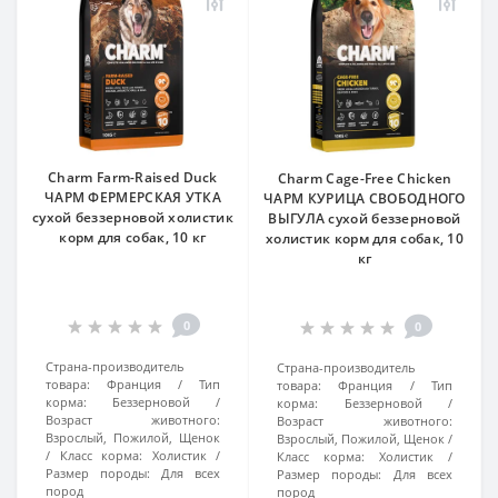
Charm Farm-Raised Duck
Charm Cage-Free Chicken
ЧАРМ ФЕРМЕРСКАЯ УТКА
ЧАРМ КУРИЦА СВОБОДНОГО
сухой беззерновой холистик
ВЫГУЛА сухой беззерновой
корм для собак, 10 кг
холистик корм для собак, 10
кг
0
0
Страна-производитель
Страна-производитель
товара:
Франция
Тип
товара:
Франция
Тип
корма:
Беззерновой
корма:
Беззерновой
Возраст животного:
Возраст животного:
Взрослый, Пожилой, Щенок
Взрослый, Пожилой, Щенок
Класс корма:
Холистик
Класс корма:
Холистик
Размер породы:
Для всех
Размер породы:
Для всех
пород
пород