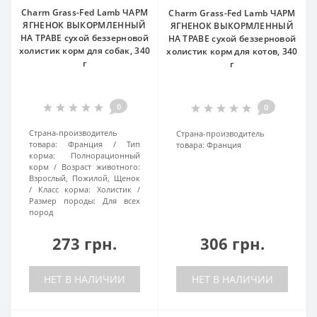
Charm Grass-Fed Lamb ЧАРМ
Charm Grass-Fed Lamb ЧАРМ
ЯГНЕНОК ВЫКОРМЛЕННЫЙ
ЯГНЕНОК ВЫКОРМЛЕННЫЙ
НА ТРАВЕ сухой беззерновой
НА ТРАВЕ сухой беззерновой
холистик корм для собак, 340
холистик корм для котов, 340
г
г
0
0
Страна-производитель
Страна-производитель
товара:
Франция
Тип
товара:
Франция
корма:
Полнорационный
корм
Возраст животного:
Взрослый, Пожилой, Щенок
Класс корма:
Холистик
Размер породы:
Для всех
пород
273 грн.
306 грн.
НЕТ В НАЛИЧИИ
НЕТ В НАЛИЧИИ