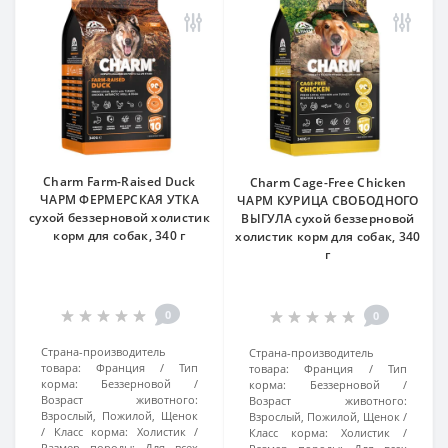
Charm Farm-Raised Duck
Charm Cage-Free Chicken
ЧАРМ ФЕРМЕРСКАЯ УТКА
ЧАРМ КУРИЦА СВОБОДНОГО
сухой беззерновой холистик
ВЫГУЛА сухой беззерновой
корм для собак, 340 г
холистик корм для собак, 340
г
0
0
Страна-производитель
Страна-производитель
товара:
Франция
Тип
товара:
Франция
Тип
корма:
Беззерновой
корма:
Беззерновой
Возраст животного:
Возраст животного:
Взрослый, Пожилой, Щенок
Взрослый, Пожилой, Щенок
Класс корма:
Холистик
Класс корма:
Холистик
Размер породы:
Для всех