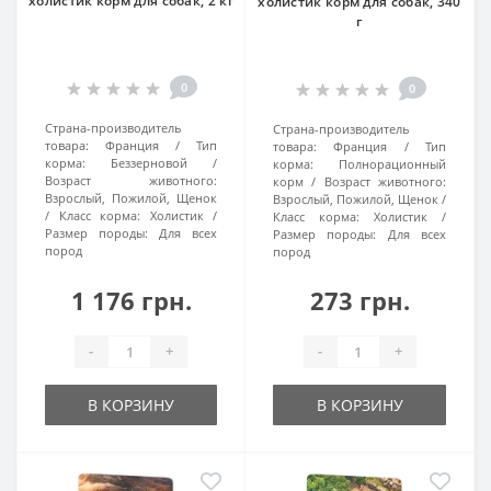
холистик корм для собак, 2 кг
холистик корм для собак, 340
г
0
0
Страна-производитель
Страна-производитель
товара:
Франция
Тип
товара:
Франция
Тип
корма:
Беззерновой
корма:
Полнорационный
Возраст животного:
корм
Возраст животного:
Взрослый, Пожилой, Щенок
Взрослый, Пожилой, Щенок
Класс корма:
Холистик
Класс корма:
Холистик
Размер породы:
Для всех
Размер породы:
Для всех
пород
пород
1 176 грн.
273 грн.
-
+
-
+
В КОРЗИНУ
В КОРЗИНУ