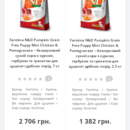
Farmina N&D Pumpkin Grain
Farmina N&D Pumpkin Grain
Free Puppy Mini Chicken &
Free Puppy Mini Chicken &
Pomegranate – беззерновий
Pomegranate – беззерновий
сухий корм з куркою,
сухий корм з куркою,
гарбузом та гранатом для
гарбузом та гранатом для
цуценят дрібних порід, 7 кг
цуценят дрібних порід, 2.5 кг
0
0
Бренд:
Farmina
Країна-
Бренд:
Farmina
Країна-
виробник товару:
Італія
виробник товару:
Італія
Тип
Тип корму:
Беззерновий
корму:
Беззерновий
Вік
Вік тварини:
Для цуценят
тварини:
Для цуценят
Клас
Клас корму:
Холістик
корму:
Холістик
2 706 грн.
1 382 грн.