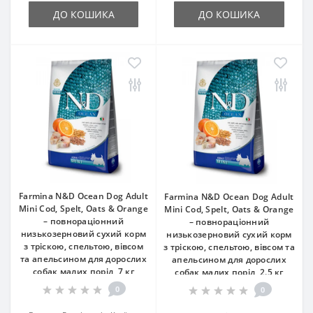
ДО КОШИКА
ДО КОШИКА
Farmina N&D Ocean Dog Adult
Farmina N&D Ocean Dog Adult
Mini Cod, Spelt, Oats & Orange
Mini Cod, Spelt, Oats & Orange
– повнораціонний
– повнораціонний
низькозерновий сухий корм
низькозерновий сухий корм
з тріскою, спельтою, вівсом
з тріскою, спельтою, вівсом та
та апельсином для дорослих
апельсином для дорослих
собак малих порід, 7 кг
собак малих порід, 2.5 кг
0
0