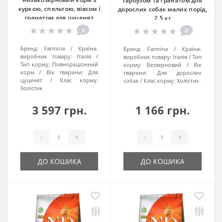
гарбузом та гранатом для
куркою, спельтою, вівсом і
дорослих собак малих порід,
гранатом для цуценят
2.5 кг
середніх і великих порід, 12
0
0
кг
Бренд:
Farmina
Країна-
Бренд:
Farmina
Країна-
виробник товару:
Італія
виробник товару:
Італія
Тип
Тип корму:
Повнораціонний
корму:
Беззерновий
Вік
корм
Вік тварини:
Для
тварини:
Для дорослих
цуценят
Клас корму:
собак
Клас корму:
Холістик
Холістик
3 597 грн.
1 166 грн.
-
+
-
+
ДО КОШИКА
ДО КОШИКА