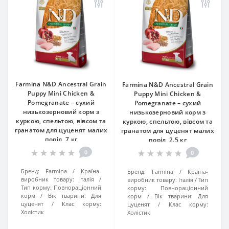
Farmina N&D Ancestral Grain
Farmina N&D Ancestral Grain
Puppy Mini Chicken &
Puppy Mini Chicken &
Pomegranate – сухий
Pomegranate – сухий
низькозерновий корм з
низькозерновий корм з
куркою, спельтою, вівсом та
куркою, спельтою, вівсом та
гранатом для цуценят малих
гранатом для цуценят малих
порід, 7 кг
порід, 2.5 кг
0
0
Бренд:
Farmina
Країна-
Бренд:
Farmina
Країна-
виробник товару:
Італія
виробник товару:
Італія
Тип
Тип корму:
Повнораціонний
корму:
Повнораціонний
корм
Вік тварини:
Для
корм
Вік тварини:
Для
цуценят
Клас корму:
цуценят
Клас корму:
Холістик
Холістик