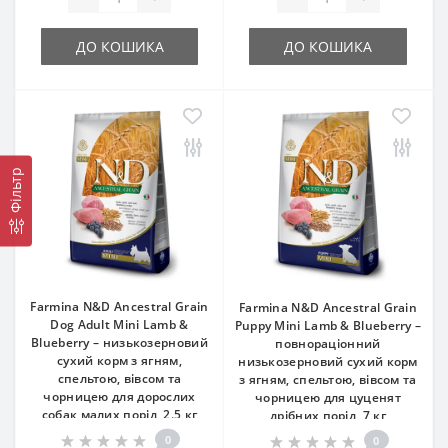
ДО КОШИКА
ДО КОШИКА
Фільтр
Farmina N&D Ancestral Grain
Farmina N&D Ancestral Grain
Dog Adult Mini Lamb &
Puppy Mini Lamb & Blueberry –
Blueberry – низькозерновий
повнораціонний
сухий корм з ягням,
низькозерновий сухий корм
спельтою, вівсом та
з ягням, спельтою, вівсом та
чорницею для дорослих
чорницею для цуценят
собак малих порід, 2.5 кг
дрібних порід, 7 кг
0
0