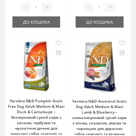
-
+
-
+
ДО КОШИКА
ДО КОШИКА
Farmina N&D Pumpkin Grain
Farmina N&D Ancestral Grain
Free Dog Adult Medium & Maxi
Dog Adult Medium & Maxi
Duck & Cantaloupe –
Lamb & Blueberry –
беззерновий сухий корм з
низькозерновий сухий корм
качкою, гарбузом та
з ягням, спельтою, вівсом та
мускатною динею для
чорницею для дорослих
дорослих собак середніх та
собак середніх та великих