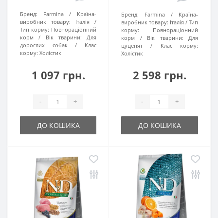
Бренд:
Farmina
Країна-
Бренд:
Farmina
Країна-
виробник товару:
Італія
виробник товару:
Італія
Тип
Тип корму:
Повнораціонний
корму:
Повнораціонний
корм
Вік тварини:
Для
корм
Вік тварини:
Для
дорослих собак
Клас
цуценят
Клас корму:
корму:
Холістик
Холістик
1 097 грн.
2 598 грн.
-
+
-
+
ДО КОШИКА
ДО КОШИКА