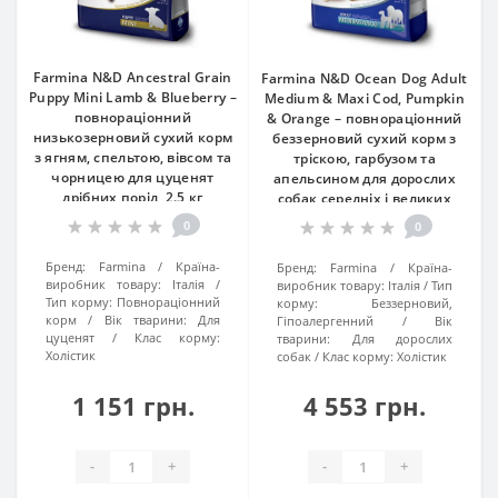
Farmina N&D Ancestral Grain
Farmina N&D Ocean Dog Adult
Puppy Mini Lamb & Blueberry –
Medium & Maxi Cod, Pumpkin
повнораціонний
& Orange – повнораціонний
низькозерновий сухий корм
беззерновий сухий корм з
з ягням, спельтою, вівсом та
тріскою, гарбузом та
чорницею для цуценят
апельсином для дорослих
дрібних порід, 2.5 кг
собак середніх і великих
порід, 12 кг
0
0
Бренд:
Farmina
Країна-
Бренд:
Farmina
Країна-
виробник товару:
Італія
виробник товару:
Італія
Тип
Тип корму:
Повнораціонний
корму:
Беззерновий,
корм
Вік тварини:
Для
Гіпоалергенний
Вік
цуценят
Клас корму:
тварини:
Для дорослих
Холістик
собак
Клас корму:
Холістик
1 151 грн.
4 553 грн.
-
+
-
+