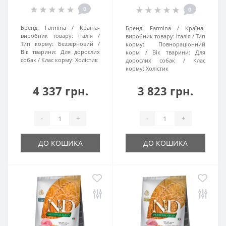
великих порід, 12 кг
порід, 12 кг
0
0
Бренд:
Farmina
Країна-
Бренд:
Farmina
Країна-
виробник товару:
Італія
виробник товару:
Італія
Тип
Тип корму:
Беззерновий
корму:
Повнораціонний
Вік тварини:
Для дорослих
корм
Вік тварини:
Для
собак
Клас корму:
Холістик
дорослих собак
Клас
корму:
Холістик
4 337 грн.
3 823 грн.
-
+
-
+
ДО КОШИКА
ДО КОШИКА