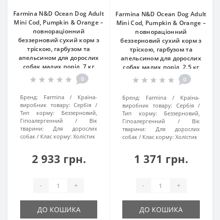
Farmina N&D Ocean Dog Adult
Farmina N&D Ocean Dog Adult
Mini Cod, Pumpkin & Orange –
Mini Cod, Pumpkin & Orange –
повнораціонний
повнораціонний
беззерновий сухий корм з
беззерновий сухий корм з
тріскою, гарбузом та
тріскою, гарбузом та
апельсином для дорослих
апельсином для дорослих
собак малих порід, 7 кг
собак малих порід, 2.5 кг
0
0
Бренд:
Farmina
Країна-
Бренд:
Farmina
Країна-
виробник товару:
Сербія
виробник товару:
Сербія
Тип корму:
Беззерновий,
Тип корму:
Беззерновий,
Гіпоалергенний
Вік
Гіпоалергенний
Вік
тварини:
Для дорослих
тварини:
Для дорослих
собак
Клас корму:
Холістик
собак
Клас корму:
Холістик
2 933 грн.
1 371 грн.
-
+
-
+
ДО КОШИКА
ДО КОШИКА