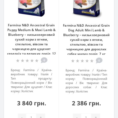
Farmina N&D Ancestral Grain
Farmina N&D Ancestral Grain
Puppy Medium & Maxi Lamb &
Dog Adult Mini Lamb &
Blueberry – низькозерновий
Blueberry – низькозерновий
сухий корм з ягням,
сухий корм з ягням,
спельтою, вівсом та
спельтою, вівсом та
чорницею для цуценят
чорницею для дорослих
середніх та великих порід, 12
собак малих порід, 7 кг
кг
0
0
Бренд:
Farmina
Країна-
Бренд:
Farmina
Країна-
виробник товару:
Італія
виробник товару:
Італія
Тип
Тип продукту:
корму:
Повнораціонний
Повнораціонний корм
Вік
корм
Вік тварини:
Для
тварини:
Для цуценят
Клас
дорослих собак
Клас
корму:
Холістик
корму:
Холістик
3 840 грн.
2 386 грн.
-
+
-
+