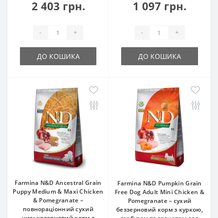
2 403 грн.
1 097 грн.
-
+
-
+
ДО КОШИКА
ДО КОШИКА
Farmina N&D Ancestral Grain
Farmina N&D Pumpkin Grain
Puppy Medium & Maxi Chicken
Free Dog Adult Mini Chicken &
& Pomegranate –
Pomegranate – сухий
повнораціонний сухий
беззерновий корм з куркою,
низькозерновий корм з