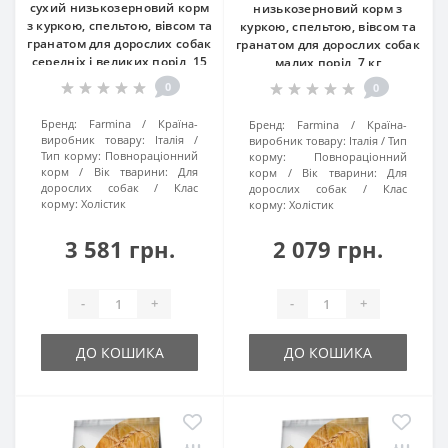
сухий низькозерновий корм
низькозерновий корм з
з куркою, спельтою, вівсом та
куркою, спельтою, вівсом та
гранатом для дорослих собак
гранатом для дорослих собак
середніх і великих порід, 15
малих порід, 7 кг
кг
0
0
Бренд:
Farmina
Країна-
Бренд:
Farmina
Країна-
виробник товару:
Італія
виробник товару:
Італія
Тип
Тип корму:
Повнораціонний
корму:
Повнораціонний
корм
Вік тварини:
Для
корм
Вік тварини:
Для
дорослих собак
Клас
дорослих собак
Клас
корму:
Холістик
корму:
Холістик
3 581 грн.
2 079 грн.
-
+
-
+
ДО КОШИКА
ДО КОШИКА