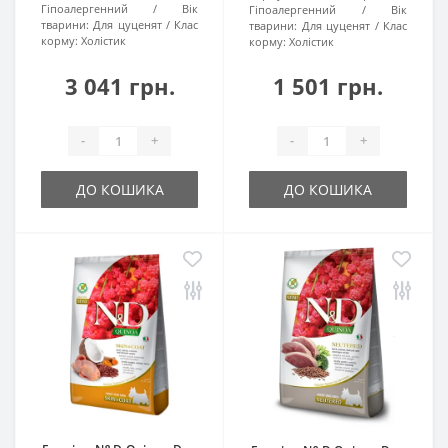
Гіпоалергенний
Вік
Гіпоалергенний
Вік
тварини:
Для цуценят
Клас
тварини:
Для цуценят
Клас
корму:
Холістик
корму:
Холістик
3 041 грн.
1 501 грн.
-
+
-
+
ДО КОШИКА
ДО КОШИКА