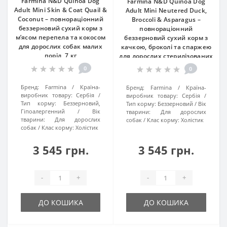
Farmina N&D Quinoa Dog
Farmina N&D Quinoa Dog
Adult Mini Skin & Coat Quail &
Adult Mini Neutered Duck,
Coconut – повнораціонний
Broccoli & Asparagus –
беззерновий сухий корм з
повнораціонний
м’ясом перепела та кокосом
беззерновий сухий корм з
для дорослих собак малих
качкою, броколі та спаржею
порід, 7 кг
для дорослих стерилізованих
та кастрованих собак малих
0
0
порід, 7 кг
Бренд:
Farmina
Країна-
Бренд:
Farmina
Країна-
виробник товару:
Сербія
виробник товару:
Сербія
Тип корму:
Беззерновий,
Тип корму:
Беззерновий
Вік
Гіпоалергенний
Вік
тварини:
Для дорослих
тварини:
Для дорослих
собак
Клас корму:
Холістик
собак
Клас корму:
Холістик
3 545 грн.
3 545 грн.
-
+
-
+
ДО КОШИКА
ДО КОШИКА