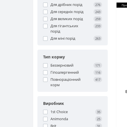
Для дрібних порід
276
Про
Для середніх порід
243
Для великих порід
259
Для гігантських
233
порід
Для міні порід
263
Тип корму
Беззерновий
171
Гіпоалергенний
116
Повнораціонний
417
корм
Виробник
1st Choice
35
Animonda
25
Brit
31