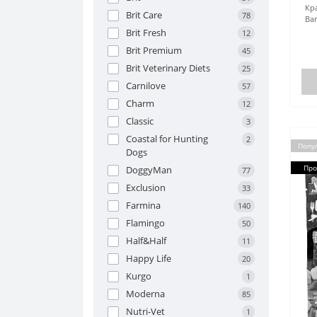
Кр
Brit Care
78
Ваг
Brit Fresh
12
Brit Premium
45
Brit Veterinary Diets
25
Carnilove
57
Charm
12
Classic
3
Coastal for Hunting
2
Попу
Dogs
Про
DoggyMan
77
Exclusion
33
Farmina
140
Flamingo
50
Half&Half
11
Happy Life
20
Kurgo
1
Moderna
85
Nutri-Vet
1