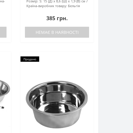
їна-
Розмір:
S: 15 (Д) х 8,6 (Ш) х 1,9 (В) см
Країна-виробник товару:
Бельгія
385 грн.
НЕМАЄ В НАЯВНОСТІ
Продано