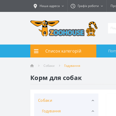
Наша адреса
Графік роботи
Про
Список категорій
Поп
Собаки
Годування
Корм для собак
Собаки
Годування