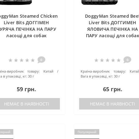
oggyMan Steamed Chicken
DoggyMan Steamed Bee
Liver Bits ДОГГІМЕН
Liver Bits ДОГГИМЕН
УРЯЧА ПЕЧІНКА НА ПАРУ
ЯЛОВИЧА ПЕЧІНКА НА
ласощі для собак
ПАРУ ласощі для соба
0
0
аїна-виробник товару:
Китай
Країна-виробник товару:
Кита
а в упаковці, кг:
30 г
Вага в упаковці, кг:
30 г
59 грн.
65 грн.
НЕМАЄ В НАЯВНОСТІ
НЕМАЄ В НАЯВНОСТІ
лярний
Популярний