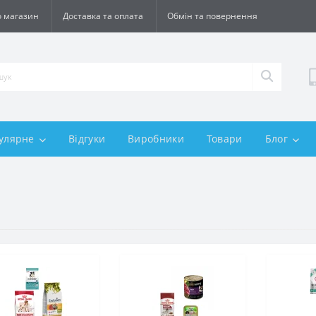
 магазин
Доставка та оплата
Обмін та повернення
улярне
Відгуки
Виробники
Товари
Блог