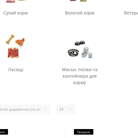
Сухий корм
Вологий корм
Ветери
Ласощі
Миски, поїлки та
контейнери для
корму
ано
Продано