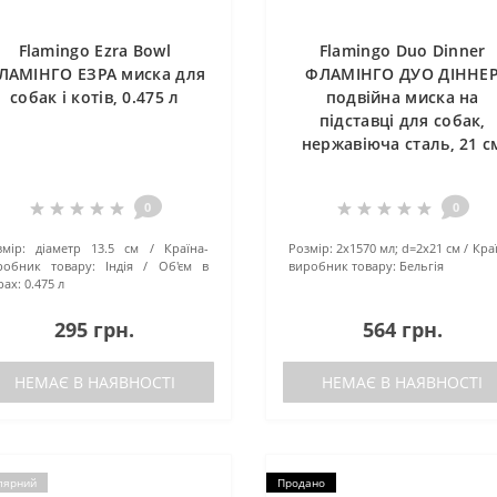
Flamingo Ezra Bowl
Flamingo Duo Dinner
ЛАМІНГО ЕЗРА миска для
ФЛАМІНГО ДУО ДІННЕ
собак і котів, 0.475 л
подвійна миска на
підставці для собак,
нержавіюча сталь, 21 с
0
0
мір:
діаметр 13.5 см
Країна-
Розмір:
2х1570 мл; d=2х21 см
Кра
робник товару:
Індія
Об'єм в
виробник товару:
Бельгія
рах:
0.475 л
295 грн.
564 грн.
НЕМАЄ В НАЯВНОСТІ
НЕМАЄ В НАЯВНОСТІ
лярний
Продано