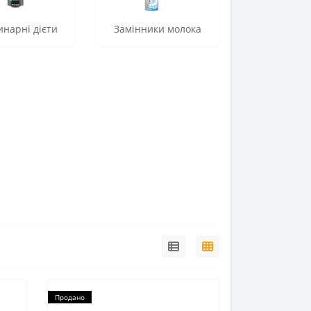
нарні дієти
Замінники молока
Продано