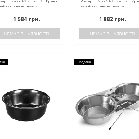
мір:
55х27х63,5 см
Країна-
Розмір:
62х27х63 см
Кра
робник товару:
Бельгія
виробник товару:
Бельгія
1 584 грн.
1 882 грн.
НЕМАЄ В НАЯВНОСТІ
НЕМАЄ В НАЯВНОСТІ
ано
Продано