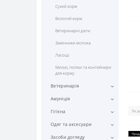
Сухий корм
Вологий корм
Ветеринарні дієти
Замінники молока
Ласощі
Миски, поїлки та контейнери
для корму
Ветеринарія
Вітаміни та добавки
Амуніція
Препарати від паразитів
Рулетки та повідці для собак
Гігієна
Засоби для лікування шерсті
Нашийники, адресники
Підгузки та пелюшки
Одяг та аксесуари
та шкіри
Прод
Шлейки
Пакети та диспенсери
Одяг
Засоби догляду