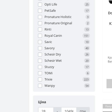
Opti Life
25
PetSafe
17
D
Pronature Holistic
3
Pronature Original
К
2
Rinti
13
Royal Canin
151
Savic
10
Savory
40
Schesir Dry
26
Кр
Schesir Wet
20
Ваг
Stuzzy
17
TOMi
6
Trixie
223
Wanpy
54
Ціна
Попу
-
грн.