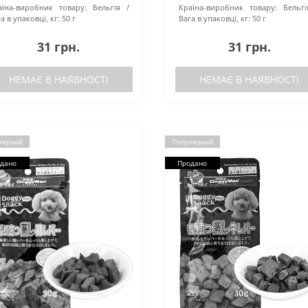
аїна-виробник товару:
Бельгія
Країна-виробник товару:
Бельгі
а в упаковці, кг:
50 г
Вага в упаковці, кг:
50 г
31 грн.
31 грн.
НЕМАЄ В НАЯВНОСТІ
НЕМАЄ В НАЯВНОСТІ
лярний
Популярний
дано
Продано