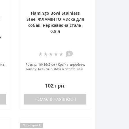
Flamingo Bowl Stainless
Р
Steel ФЛАМІНГО миска для
собак, нержавіюча сталь,
0.8 л
м
0
їна-
Розмір:
16х16х6 см
Країна-виробник
товару:
Бельгія
Об'єм в літрах:
0.8 л
102 грн.
НЕМАЄ В НАЯВНОСТІ
Популярний