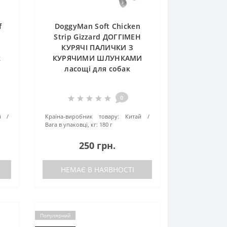
f
DoggyMan Soft Chicken
Strip Gizzard ДОГГІМЕН
КУРЯЧІ ПАЛИЧКИ З
к
КУРЯЧИМИ ШЛУНКАМИ
ласощі для собак
0
й
Країна-виробник товару:
Китай
Вага в упаковці, кг:
180 г
250 грн.
НЕМАЄ В НАЯВНОСТІ
Популярний